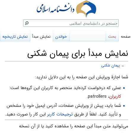
ستجو
صفحه
بحث
خواندن
نمایش مبدأ
نمایش تاریخچه
نمایش مبدأ برای پیمان شکنی
←
پیمان شکنی
پرش
پرش
شما اجازهٔ ویرایش این صفحه را به این دلایل ندارید:
به
به
عملی که درخواست کرده‌اید منحصر به کاربران این گروه‌ها است:
ناوبری
جستجو
کاربران
، patrollers.
شما باید، پیش از ویرایش صفحات، آدرس ایمیل خود را مشخص
و تأیید کنید. لطفاً از طریق
ترجیحات کاربر
این کار را صورت دهید.
می‌توانید متن مبدأ این صفحه را مشاهده کنید یا از آن نسخه