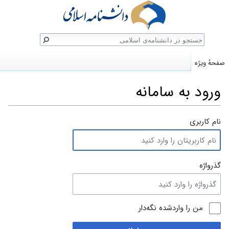
ستجو
صفحهٔ ویژه
ورود به سامانه
پرش
پرش
نام کاربری
به
به
ناوبری
جستجو
گذرواژه
من را واردشده نگه‌دار