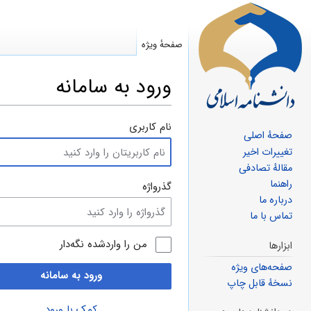
صفحهٔ ویژه
ورود به سامانه
پرش
پرش
نام کاربری
صفحهٔ اصلی
به
به
تغییرات اخیر
ناوبری
جستجو
مقالهٔ تصادفی
راهنما
گذرواژه
درباره ما
تماس با ما
من را واردشده نگه‌دار
ابزارها
صفحه‌های ویژه
ورود به سامانه
نسخهٔ قابل چاپ
کمک با ورود