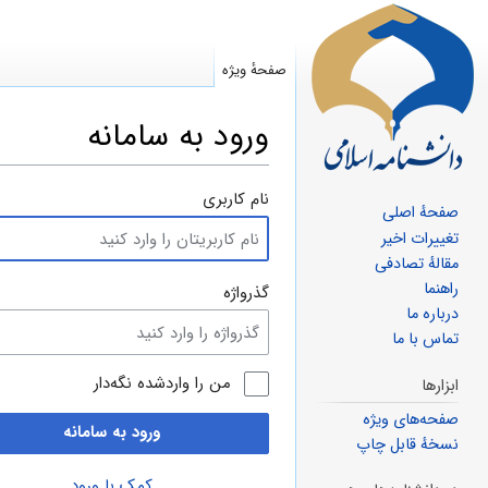
صفحهٔ ویژه
ورود به سامانه
پرش
پرش
نام کاربری
صفحهٔ اصلی
به
به
تغییرات اخیر
ناوبری
جستجو
مقالهٔ تصادفی
راهنما
گذرواژه
درباره ما
تماس با ما
من را واردشده نگه‌دار
ابزارها
صفحه‌های ویژه
ورود به سامانه
نسخهٔ قابل چاپ
کمک با ورود