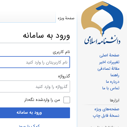
صفحهٔ ویژه
ورود به سامانه
پرش
پرش
نام کاربری
صفحهٔ اصلی
به
به
تغییرات اخیر
ناوبری
جستجو
مقالهٔ تصادفی
راهنما
گذرواژه
درباره ما
تماس با ما
من را واردشده نگه‌دار
ابزارها
صفحه‌های ویژه
ورود به سامانه
نسخهٔ قابل چاپ
کمک با ورود