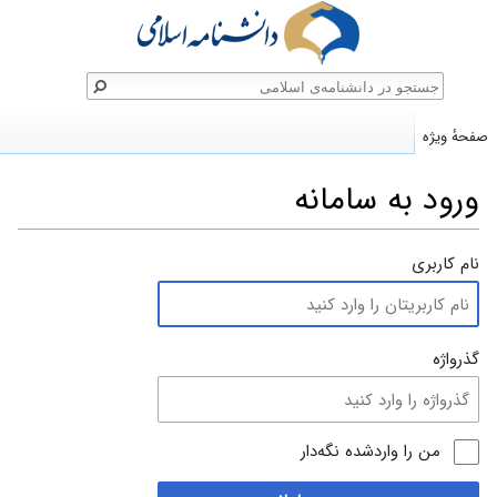
ستجو
صفحهٔ ویژه
ورود به سامانه
پرش
پرش
نام کاربری
به
به
ناوبری
جستجو
گذرواژه
من را واردشده نگه‌دار