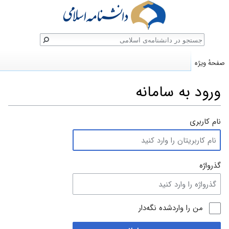
ستجو
صفحهٔ ویژه
ورود به سامانه
پرش
پرش
نام کاربری
به
به
ناوبری
جستجو
گذرواژه
من را واردشده نگه‌دار