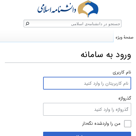
ستجو
صفحهٔ ویژه
ورود به سامانه
پرش
پرش
نام کاربری
به
به
ناوبری
جستجو
گذرواژه
من را واردشده نگه‌دار