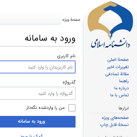
صفحهٔ ویژه
ورود به سامانه
پرش
پرش
نام کاربری
صفحهٔ اصلی
به
به
تغییرات اخیر
ناوبری
جستجو
مقالهٔ تصادفی
راهنما
گذرواژه
درباره ما
تماس با ما
من را واردشده نگه‌دار
ابزارها
صفحه‌های ویژه
ورود به سامانه
نسخهٔ قابل چاپ
کمک با ورود