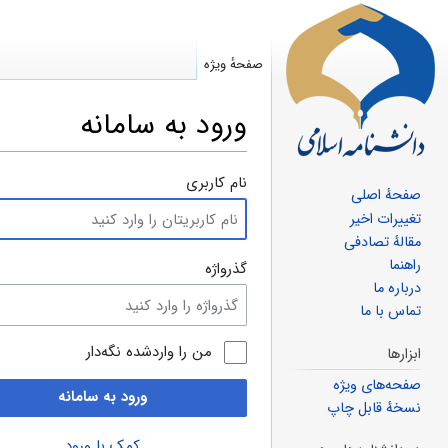
صفحهٔ ویژه
ورود به سامانه
پرش
پرش
نام کاربری
صفحهٔ اصلی
به
به
تغییرات اخیر
ناوبری
جستجو
مقالهٔ تصادفی
راهنما
گذرواژه
درباره ما
تماس با ما
من را واردشده نگه‌دار
ابزارها
صفحه‌های ویژه
ورود به سامانه
نسخهٔ قابل چاپ
کمک با ورود