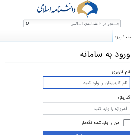
ستجو
صفحهٔ ویژه
ورود به سامانه
پرش
پرش
نام کاربری
به
به
ناوبری
جستجو
گذرواژه
من را واردشده نگه‌دار