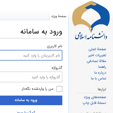
صفحهٔ ویژه
ورود به سامانه
پرش
پرش
نام کاربری
صفحهٔ اصلی
به
به
تغییرات اخیر
ناوبری
جستجو
مقالهٔ تصادفی
راهنما
گذرواژه
درباره ما
تماس با ما
من را واردشده نگه‌دار
ابزارها
صفحه‌های ویژه
ورود به سامانه
نسخهٔ قابل چاپ
کمک با ورود