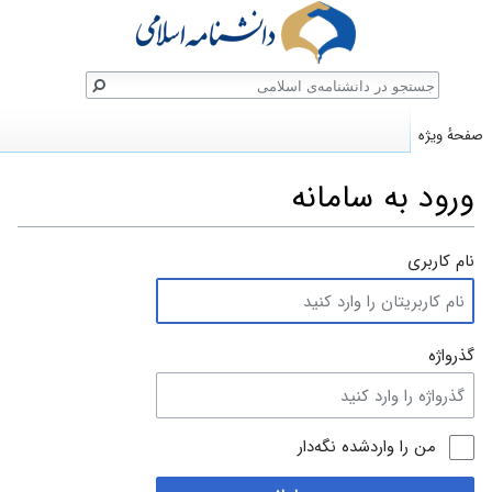
ستجو
صفحهٔ ویژه
ورود به سامانه
پرش
پرش
نام کاربری
به
به
ناوبری
جستجو
گذرواژه
من را واردشده نگه‌دار