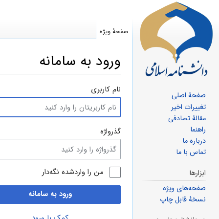
صفحهٔ ویژه
ورود به سامانه
پرش
پرش
نام کاربری
صفحهٔ اصلی
به
به
تغییرات اخیر
ناوبری
جستجو
مقالهٔ تصادفی
راهنما
گذرواژه
درباره ما
تماس با ما
من را واردشده نگه‌دار
ابزارها
صفحه‌های ویژه
ورود به سامانه
نسخهٔ قابل چاپ
کمک با ورود