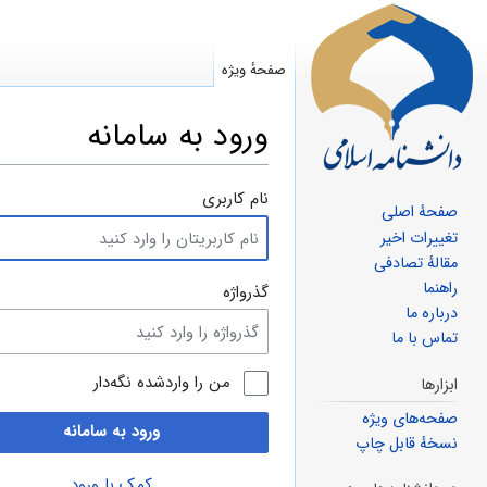
صفحهٔ ویژه
ورود به سامانه
پرش
پرش
نام کاربری
صفحهٔ اصلی
به
به
تغییرات اخیر
ناوبری
جستجو
مقالهٔ تصادفی
راهنما
گذرواژه
درباره ما
تماس با ما
من را واردشده نگه‌دار
ابزارها
صفحه‌های ویژه
ورود به سامانه
نسخهٔ قابل چاپ
کمک با ورود