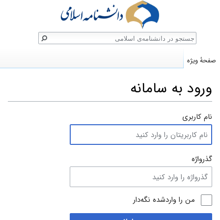
ستجو
صفحهٔ ویژه
ورود به سامانه
پرش
پرش
نام کاربری
به
به
ناوبری
جستجو
گذرواژه
من را واردشده نگه‌دار