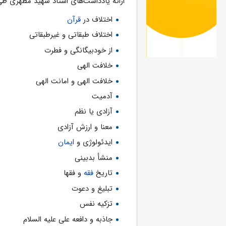
ارائه یادداشت‌های استاد شهید مطهری طی ‌۱۱ مجلد در موضوعات گوناگون از قب
اختلاف در
قرآن
اختلاف طبقاتی و غیرطبقاتی
از خودبیگانگی و فطرت
خلافت الهی‌
خلافت الهی و امانت الهی
آدمیت
آزادی یا نظم
معنا و ارزش آزادی
ایدئولوژی و
ایمان
منشأ بدبینی
تاریخ
فقه
و فقها
تبلیغ و دعوت
تزکیه نفس
جاذبه و دافعه علی علیه السلام