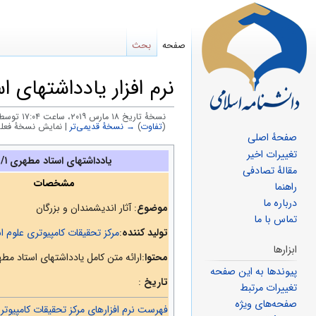
صفحه
بحث
نرم افزار یادداشتهای اس
نسخهٔ تاریخ ‏۱۸ مارس ۲۰۱۹، ساعت ۱۷:۰۴ توسط
(
تفاوت
)
→ نسخهٔ قدیمی‌تر
| نمایش نسخهٔ فعلی
صفحهٔ اصلی
پرش
پرش
تغییرات اخیر
یادداشتهای استاد مطهری ۲/۱
مقالهٔ تصادفی
به
به
مشخصات
راهنما
ناوبری
جستجو
درباره ما
موضوع
: آثار اندیشمندان و بزرگان
تماس با ما
تولید کننده
:
مرکز تحقیقات کامپیوتری علوم ا
ابزارها
محتوا
:ارائه متن کامل یادداشتهای استاد مطهری د
پیوندها به این صفحه
تاریخ
:
تغییرات مرتبط
صفحه‌های ویژه
فهرست نرم افزارهای مرکز تحقیقات کامپیوتر