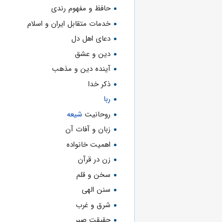
حافظ و مفهوم رندی
خدمات متقابل ایران و اسلام
دعای اهل دل
دین و عشق
آینده دین و مذهب
ذکر خدا
ربا
روحانیت
شیعه
زبان و آفات آن
اهمیت خانواده
زن در قرآن
سخن و قلم
سنن الهی
شرق و غرب
حقیقت صبر