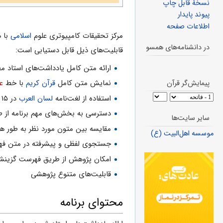
نسخهٔ قابل چاپ
پیوند پایدار
اطلاعات صفحه
مرکز تحقیقات کامپیوتری علوم
اسلامی
با 
در دانشنامه‌های همسو
قابلیت‌های ذیل قابل دستیابی است:
ارائه متن كامل یادداشت‌های استاد مطهری در ۱۱ جلد با قاب
نمایش متن كامل
قرآن كریم
با خط
ع
پیمایش‌گر قرآن
استفاده از لغت‌نامه
لسان العرب
در ۱۵ جلد
دسترسی به بخش‌های مهم برنامه از 
سایر سایت‌ها
مقایسه بین متون مورد نظر به طور هم
موسسه اهل‌البیت (ع)
جستجوی لفظی و پیشرفته در متن فه
امكان پژوهش از طریق فهرست گزینش
قابلیت‌های متنوع پژوهشی
محتوای برنامه