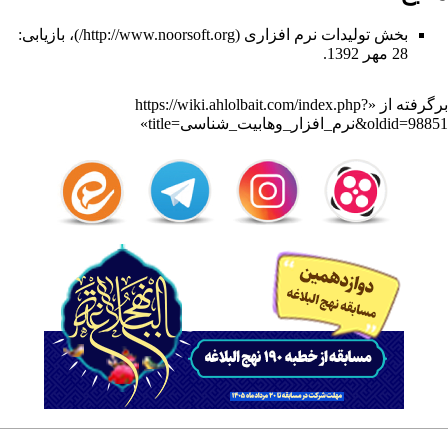
بخش تولیدات نرم افزاری
، بازیابی:
28 مهر 1392.
برگرفته از «
https://wiki.ahlolbait.com/index.php?
title=نرم_افزار_وهابیت_شناسی&oldid=98851
»