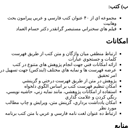
ب) کتب:
مجموعه اي از ۴۰ عنوان کتب فارسي و عربي پيرامون بحث
وهابيت
فيلم هاي سخنراني مستبصر گرانقدر دکتر حسام العماد
امکانات
ارتباط منطقي ميان واژگان و متن کتب از طريق فهرست
کلمات و جستجوي عبارات
ارائه امکانات فني جهت انجام پژوهش هاي متنوع در کتب
عرضه فهرست ها و نمايه هاي مختلف (ايندکس) جهت تسهيل در
امر تحقيق
پژوهش در متن از طريق فهرست درختي و گزينشي
امکان تنظيم فهرست کتب بر اساس الگوي دلخواه
استفاده از امکانات پژوهشي، مانند نمايه زني، حاشيه نويسي،
رنگي کردن و علامت گذاري
امکان يادداشت برداري، گزينش متن، ويرايش و چاپ مطالب
مورد نظر
ارتباط ده عنوان لغت نامه فارسي و عربي با متن کتب برنامه
منابع