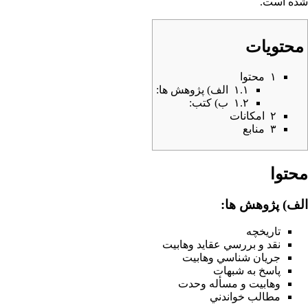
شده است.
محتویات
۱
محتوا
۱.۱
الف) پژوهش ها:
۱.۲
ب) کتب:
۲
امکانات
۳
منابع
محتوا
الف) پژوهش ها:
تاريخچه
نقد و بررسي عقايد وهابيت
جريان شناسي وهابيت
پاسخ به شبهات
وهابيت و مسأله وحدت
مطالب خواندني