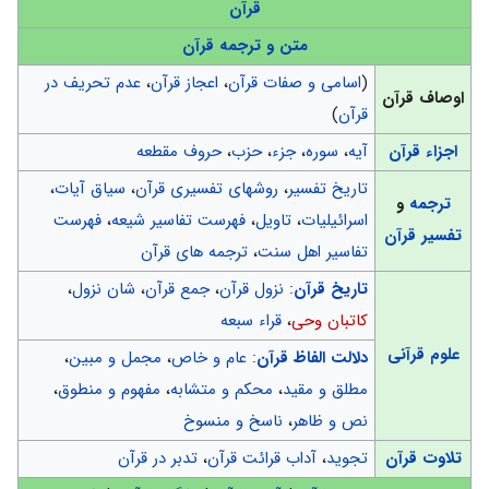
قرآن
متن و ترجمه قرآن
(
اسامی و صفات قرآن
،
اعجاز قرآن
،
عدم تحریف در
اوصاف قرآن
قرآن
)
اجزاء قرآن
آیه
،
سوره
،
جزء
،
حزب
،
حروف مقطعه
تاریخ تفسیر
،
روشهای تفسیری قرآن
،
سیاق آیات
،
ترجمه
و
اسرائیلیات
،
تاویل
،
فهرست تفاسیر شیعه
،
فهرست
تفسیر قرآن
تفاسیر اهل سنت
،
ترجمه های قرآن
تاریخ قرآن
:
نزول قرآن
،
جمع قرآن
،
شان نزول
،
کاتبان وحی
،
قراء سبعه
علوم قرآنی
دلالت الفاظ قرآن
:
عام و خاص
،
مجمل و مبین
،
مطلق و مقید
،
محکم و متشابه
،
مفهوم و منطوق
،
نص و ظاهر
،
ناسخ و منسوخ
تلاوت قرآن
تجوید
،
آداب قرائت قرآن
،
تدبر در قرآن