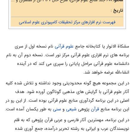
تاریخ
:
فهرست نرم افزارهای مرکز تحقیقات کامپیوتری علوم اسلامی
مشكاة الانوار يا كتابخانه جامع
علوم قرآنى
نام نسخه اول از سرى
برنامه هاى نرم افزارى علوم قرآنى مركز نور است. نسخه دوم آن به نام
دانشنامه علوم قرآنى مراحل پايانى را سپرى مى كند كه در آينده
انشاءالله عرضه خواهد شد.
در این مجموعه هيچ گونه محدوديتى وجود نداشته و تلاش شده كليه
آثار علوم قرآنى با گرايش هاى مذهبى گوناگون آورده شود. هدف
اصلى در اين برنامه گردآورى منابع علوم قرآنى بوده است. از اين رو در
اين برنامه منابع
قرآن
پژوهى
شيعى
و
سنى
به طور يكسان آمده است.
در این برنامه، مهمترين آثار فارسى و عربى قرآن پژوهى كه به قلم
نويسندگان عرب و ايرانى به رشته تحرير درآمده، جمع آورى شده