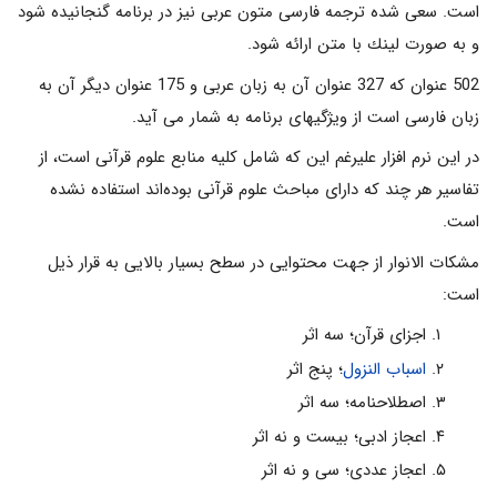
است. سعى شده ترجمه فارسى متون عربى نيز در برنامه گنجانيده شود
و به صورت لينك با متن ارائه شود.
502 عنوان كه 327 عنوان آن به زبان عربى و 175 عنوان ديگر آن به
زبان فارسى است از ويژگيهاى برنامه به شمار مى آيد.
در این نرم افزار علیرغم این که شامل كليه منابع علوم قرآنى است، از
تفاسير هر چند كه داراى مباحث علوم قرآنى بوده‌اند استفاده نشده
است.
مشكات الانوار از جهت محتوايى در سطح بسيار بالايى به قرار ذیل
است:
اجزاى قرآن؛ سه اثر
اسباب النزول
؛ پنج اثر
اصطلاحنامه؛ سه اثر
اعجاز ادبى؛ بيست و نه اثر
اعجاز عددى؛ سى و نه اثر