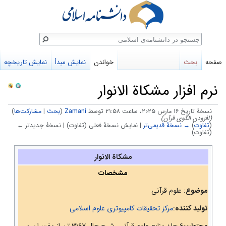
ستجو
صفحه
بحث
خواندن
نمایش مبدأ
نمایش تاریخچه
نرم افزار مشکاة الانوار
نسخهٔ تاریخ ‏۱۶ مارس ۲۰۲۵، ساعت ۲۱:۵۸ توسط
Zamani
(
بحث
|
مشارکت‌ها
)
(افزودن الگوی قرآن)
(
تفاوت
)
→ نسخهٔ قدیمی‌تر
| نمایش نسخهٔ فعلی (تفاوت) | نسخهٔ جدیدتر ←
(تفاوت)
پرش
پرش
مشکاة الانوار
به
به
مشخصات
ناوبری
جستجو
موضوع
: علوم قرآنی
تولید کننده
:
مرکز تحقیقات کامپیوتری علوم اسلامی
محتوا
:۶۰۰ جلد منابع علوم قرآنی، شرح حال ۳۱۶۷ تن از مفسران و ...