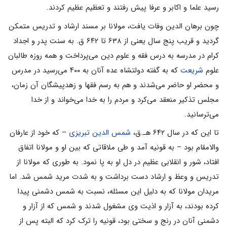
رسید علما و اکابر و عرفا پیش رفتند و تعظیم عظیم کردند.
چون برهان الدین وفات یافت، مولانا بر مسند ارشاد و تدریس متمکن
گردید و قریب پنج سال یعنی از ۶۳۸ تا ۶۴۲ ق. به سنت پدر و اجداد
کرام در مدرسه به درس فقه و علوم دین می‌پرداخت و همه روزه طالبان
علوم
شریعت
که به گفته دولتشاه‌ عده آنان به ۴۰۰ می‌رسید در مدرس
و محضر او حاضر می‌شدند و هم به رسم فقها و زهدپیشگان آن زمان،
مجلس تذکیر منعقد می‌کرد و مردم را به خدا می‌خواند و از خدا
می‌ترسانید.
تا این که در سال ۶۴۲ هـ.ق،
شمس الدین تبریزی
– که خود از عارفان
والامقام بود – به قونیه آمد و طی ملاقاتی که بین او و مولانا اتفاق
افتاد، شور و انقلابی عظیم در دل او به پا نمود. به طوری که مولانا از
تدریس و وعظ و ارشاد دست برداشت و به شدت مرید شمس شد. اما
مریدان مولانا که به دلیل این مسئله، نسبت به شمس دشمنی پیدا
کرده بودند، به آزار و اذیت وی مشغول شدند و شمس که از آزار و
دشمنی آنان در رنج و سختی بود، قونیه را ترک کرد که البته پس از