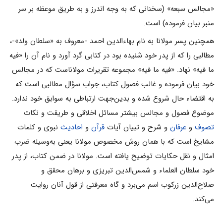
«مجالس سبعه» (سخنانی که به وجه‌ اندرز و به طریق موعظه بر سر
منبر بیان فرموده) است.
همچنین پسر مولانا به نام بهاءالدین احمد -معروف به «سلطان ولد»-،
مطالبی را که از پدر خود شنیده بود در کتابی گرد آورد و نام آن را «فیه
ما فیه» نهاد. «فیه ما فیه‌» مجموعه تقریرات مولاناست که در مجالس
خود بیان فرموده و غالب فصول کتاب، جواب سؤال مطالبی است که
به اقتضاء حال شروع شده و بدین‌جهت ارتباطی به سوابق خود ندارد.
موضوع فصول و مجالس بیشتر مسائل اخلاقی و طریقت و نکات
تصوف
و
عرفان
و شرح و تبیان آیات
قرآن
و
احادیث
نبوی و کلمات
مشایخ است که با همان روش مخصوص مولانا یعنی به‌وسیله ضرب
امثال و نقل حکایات توضیح یافته است. مولانا در ضمن کتاب، از پدر
خود سلطان‌ العلماء و شمس‌الدین تبریزی و برهان محقق و
صلاح‌الدین زرکوب اسم می‌برد و گاه معرفتی از قول آنان روایت
می‌کند.