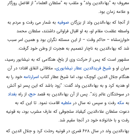
معروف به "بهاءالدین ولد" و ملقب به "سلطان العلماء" از افاضل روزگار
و علامه زمان بود.
از آنجا که بهاءالدین ولد از بزرگان
صوفیه
به شمار می رفت و مردم به
واسطه عظمت مقام او، به او اقبال فراوانی داشتند، سلطان محمد
خوارزمشاه – حاکم وقت – از این مسئله نگران بود و همین امر سبب
شد که بهاءالدین به ناچار تصمیم به هجرت از وطن خود گرفت.
مشهور است که پس از حرکت وی از بلخ، هنگامی که به نیشابور رسید،
میان او و
شیخ فریدالدین عطار نیشابوری
، ملاقاتی اتفاق افتاد؛ در آن
هنگام جلال الدین کوچک بود، اما شیخ عطار کتاب
اسرارنامه
خود را به
او هدیه کرد و به بهاءالدین ولد گفت: "زود باشد که این پسر تو آتش
در سوختگان عالم زند". پس از آن بهاءالدین به قصد
حج
، از راه
بغداد
به
مکه
رفت و سپس نه سال در
ملطیه
اقامت نمود. تا این که به
دعوت سلطان علاءالدین کیقباد سلجوقی که عارف مشرب بود، به قونیه
رفت و با خانواده خود در آنجا مقیم شد.
بهاءالدین ولد در سال ۶۲۸ قمری در قونیه رحلت کرد و جلال الدین که