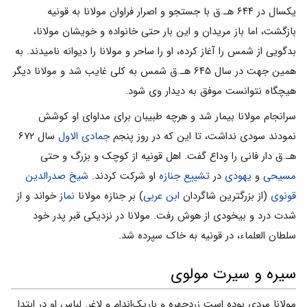
یکسال در ۶۴۴ هـ.ق با جستجو و اصرار فراوان مولانا به قونیه
بازگشت، اما باز مریدان و این بار حتی خانواده و خویشان مولانا،
بدگویی از شمس را آغاز کرده، او را ساحر و مولانا را دیوانه نامیدند. به
همین جهت در سال ۶۴۵ هـ.ق شمس به کلی غایب شد و مولانا دیگر
هیچگاه نتوانست موفق به دیدار وی شود.
سرانجام مولانا بیمار شد و هرچه طبیبان برای مداوای او کوشش
نمودند سودی نداشت، تا این که در روز پنجم
جمادی الاول
سال ۶۷۲
هـ.ق دار فانی را وداع گفت. اهل قونیه از کوچک و بزرگ و حتی
مسیحی
و
یهودی
در
تشییع جنازه
او شرکت کردند.
شیخ صدرالدین
قونوی
(از بزرگترین شاگردان
ابن عربی
) بر جنازه مولانا
نماز
خواند و از
شدت درد و بیخودی از هوش رفت. مولانا در نزدیکی قبر پدر خود
سلطان العلماء، در قونیه به خاک سپرده شد.
سیره و سیرت مولوی
مولانا مردی بوده است زردچهره و باریک‌اندام و لاغر. لباس او در ابتدا