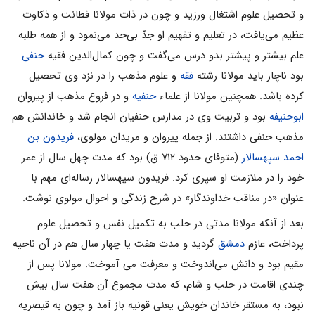
و تحصیل علوم اشتغال ورزید و چون در ذات مولانا فطانت و ذکاوت
عظیم می‌یافت، در تعلیم و تفهیم او جدّ بی‌حد می‌نمود و از همه طلبه
علم بیشتر و پیشتر بدو درس می‌گفت و چون کمال‌الدین فقیه
حنفی
بود ناچار باید مولانا رشته
فقه
و علوم مذهب را در نزد وی تحصیل
کرده باشد. همچنین مولانا از علماء
حنفیه
و در فروع مذهب از پیروان
ابوحنیفه
بود و تربیت وی در مدارس حنفیان انجام شد و خاندانش هم
مذهب حنفی داشتند. از جمله پیروان و مریدان مولوی،
فریدون بن
احمد سپهسالار
(متوفای حدود ۷۱۲ ق) بود که مدت چهل سال از عمر
خود را در ملازمت او سپرى کرد. فريدون سپهسالار رساله‌ای مهم با
عنوان «در مناقب خداوندگار» در شرح زندگى و احوال مولوى نوشت.
بعد از آنکه مولانا مدتی در حلب به تکمیل نفس و تحصیل علوم
پرداخت، عازم
دمشق
گردید و مدت هفت یا چهار سال هم در آن ناحیه
مقیم بود و دانش می‌اندوخت و معرفت می‌ آموخت. مولانا پس از
چندی اقامت در حلب و شام، که مدت مجموع آن هفت سال بیش
نبود، به مستقر خاندان خویش یعنی قونیه باز آمد و چون به قیصریه