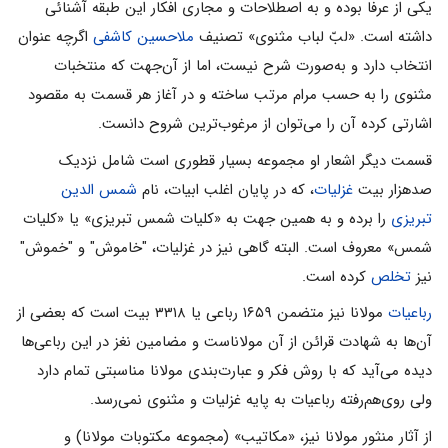
یکی از عرفا بوده و به اصطلاحات و مجاری افکار این طبقه آشنائی
داشته است. «لبّ لباب مثنوی» تصنیف
ملاحسین کاشفی
اگرچه عنوان
انتخاب دارد و به‌صورت شرح نیست، اما از آن‌جهت که منتخبات
مثنوی را به حسب مرام مرتب ساخته و در آغاز هر قسمت به مقصود
اشارتی کرده آن را می‌توان از مرغوب‌ترین شروح دانست.
قسمت دیگر اشعار او مجموعه بسیار قطوری است شامل نزدیک
صدهزار بیت
غزلیات
، که در پایان اغلب ابیات، نام
شمس الدین
تبریزی
را برده و به همین جهت به «کلیات شمس تبریزی» یا «کلیات
شمس» معروف است. البته گاهی نیز در غزلیات، "خاموش" و "خموش"
نیز
تخلص
کرده است.
رباعیات
مولانا نیز متضمن ۱۶۵۹ رباعی یا ۳۳۱۸ بیت است که بعضی از
آن‌ها به شهادت قرائن از آن مولاناست و مضامین نغز در این رباعی‌ها
دیده می‌آید که با روش فکر و عبارت‌بندی مولانا مناسبتی تمام دارد
ولی روی‌هم‌رفته رباعیات به پایه غزلیات و مثنوی نمی‌رسد.
از آثار منثور مولانا نیز، «مکاتیب» (مجموعه مکتوبات مولانا) و