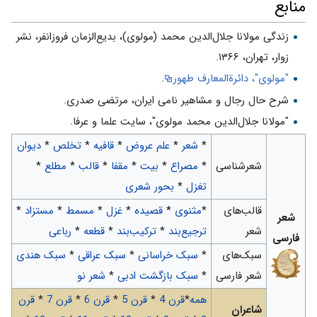
منابع
زندگی مولانا جلال‌الدین محمد (مولوی)، بدیع‌الزمان فروزانفر، نشر
زوار، تهران، ۱۳۶۶.
"مولوی"، دائرةالمعارف طهور
.
شرح حال رجال و مشاهیر نامی ایران، مرتضی صدری.
"مولانا جلال‌الدین محمد مولوی"، سایت علما و عرفا.
*
شعر
*
علم عروض
*
قافیه
*
تخلص
*
دیوان
شعرشناسی
*
مصراع
*
بیت
*
مقفا
*
قالب
*
مطلع
*
تغزل
*
بحور شعری
قالب‌های
*
مثنوی
*
قصیده
*
غزل
*
مسمط
*
مستزاد
*
شعر
شعر
ترجیع‌بند
*
ترکیب‌بند
*
قطعه
*
رباعی
فارسی
سبک‌های
*
سبک خراسانی
*
سبک عراقی
*
سبک هندی
شعر فارسی
*
سبک بازگشت ادبی
*
شعر نو
همه
*
قرن 4
*
قرن 5
*
قرن 6
*
قرن 7
*
قرن
شاعران