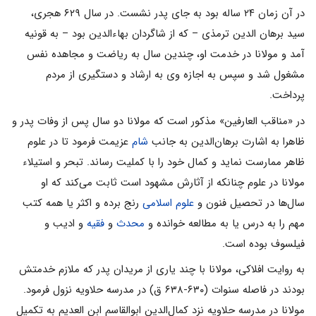
در آن زمان ۲۴ ساله بود به جای پدر نشست. در سال ۶۲۹ هجری،
سید برهان الدین ترمذی – که از شاگردان بهاءالدین بود – به قونیه
آمد و مولانا در خدمت او، چندین سال به ریاضت و مجاهده نفس
مشغول شد و سپس به اجازه وی به ارشاد و دستگیری از مردم
پرداخت.
در «مناقب‌ العارفین» مذکور است که مولانا دو سال پس از وفات پدر و
ظاهرا به اشارت برهان‌الدین به جانب
شام
عزیمت فرمود تا در علوم
ظاهر ممارست نماید و کمال خود را با کملیت‌ رساند. تبحر و استیلاء
مولانا در علوم چنانکه از آثارش مشهود است ثابت می‌کند که او
سال‌ها در تحصیل فنون و
علوم اسلامی
رنج برده و اکثر یا همه کتب
مهم را به درس یا به مطالعه خوانده و
محدث
و
فقیه
و ادیب و
فیلسوف بوده است.
به روایت افلاکی، مولانا با چند یاری از مریدان پدر که ملازم خدمتش
بودند در فاصله سنوات (۶۳۰-۶۳۸ ق) در مدرسه حلاویه نزول فرمود.
مولانا در مدرسه حلاویه نزد کمال‌الدین ابو‌القاسم ابن العدیم به تکمیل