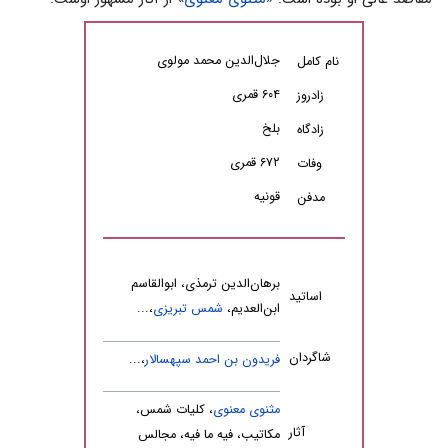
جلال‌الدین محمد مولوی
نام کامل
۶۰۴ قمری
زادروز
بلخ
زادگاه
۶۷۲ قمری
وفات
قونیه
مدفن
برهان‌الدین ترمذی، ابو‌القاسم
اساتید
ابن‌العدیم،
شمس تبریزی
،...
شاگردان
فریدون بن احمد سپهسالار
،...
مثنوی معنوی
، کلیات شمس،
آثار
مکاتیب، فیه ما فیه، مجالس