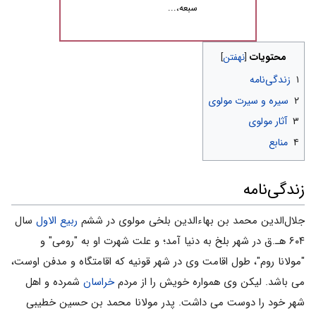
سبعه،...
محتویات
۱
زندگی‌نامه
۲
سیره و سیرت مولوی
۳
آثار مولوی
۴
منابع
زندگی‌نامه
جلال‌الدین محمد بن بهاءالدین بلخی مولوی در ششم
ربیع الاول
سال
۶۰۴ هـ.ق در شهر بلخ به دنیا آمد؛ و علت شهرت او به "رومی" و
"مولانا روم"، طول اقامت وی در شهر قونیه که اقامتگاه و مدفن اوست،
می باشد. لیکن وی همواره خویش را از مردم
خراسان
شمرده و اهل
شهر خود را دوست می داشت. پدر مولانا محمد بن‌ حسین خطیبی