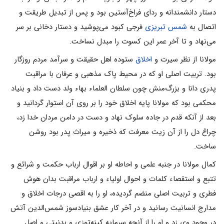
دستار دانشمندانه و ردای فراخ‌آستین بود و پس از تبدیل طریقت و
اتصال به
شمس تبریزی
فرجی کبود می‌پوشید و دستار دخانی بر سر
می‌نهاد و تا آخر عمر این کسوت را مبدل نساخت.
مولانا از نظر سیرت و
اخلاق
ستوده اهل حقیقت و سرآمد مردم روزگار
بود. تربیت اصلی او که در محیط پاک مذهبی و عرفان با مراقبت
پدری دانا و بزرگ‌منش چون سلطان‌ العلماء بهاء ولد دست داد و بنیاد
محکمی بود که مولانا پایه اخلاق خود را بر روی آن استوار گردانید و
بعد از آنکه قدم در جاده سلوک نهاد و دست در دامن‌ مردان خدا زد،
چراغ دل را از آن زیت معرفت که ذخیره و میراث پدر بود روشن
ساخت.
کمال مولانا در جنبه علمی و احاطه او بر اقوال ارباب حکمت و شرائع و
تتبع و استقصاء کلمات و احوال اولیاء و ارباب مراقبت بدان هوش
فطری و تربیت اصلی منضم گردیده، او را به اقصی درجات اخلاق و
مدارج انسانیت رسانید و در آخر کار عشق بنیادسوز شمس‌الدین آتش
در وجود وی زد و او را از آنچه سرمایه کینه‌توزی و بدنیتی و اصل