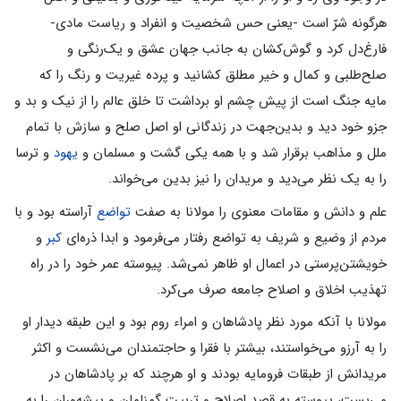
هرگونه شرّ است -یعنی حس شخصیت و انفراد و ریاست مادی-
فارغ‌دل کرد و گوش‌کشان به جانب جهان عشق و یک‌رنگی و
صلح‌طلبی و کمال و خیر مطلق کشانید و پرده غیریت و رنگ را که
مایه جنگ است از پیش چشم او برداشت تا خلق عالم را از نیک و بد و
جزو خود دید و بدین‌جهت در زندگانی او اصل صلح و سازش با تمام
ملل و مذاهب برقرار شد و با همه یکی گشت و مسلمان و
یهود
و ترسا
را به یک نظر می‌دید و مریدان را نیز بدین می‌خواند.
علم و دانش و مقامات معنوی را مولانا به صفت
تواضع
آراسته بود و با
مردم از وضیع و شریف به تواضع رفتار می‌فرمود و ابدا ذره‌ای
کبر
و
خویشتن‌پرستی در اعمال او ظاهر نمی‌شد. پیوسته عمر خود را در راه
تهذیب اخلاق و اصلاح جامعه صرف می‌کرد.
مولانا با آنکه مورد نظر پادشاهان و امراء روم بود و این طبقه دیدار او
را به آرزو می‌خواستند، بیشتر با فقرا و حاجتمندان می‌نشست و اکثر
مریدانش از طبقات فرومایه بودند و او هرچند که بر پادشاهان در
می‌بست، پیوسته به قصد اصلاح و تربیت گمنامان و پیشه‌وران را به