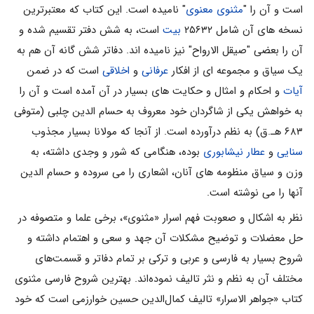
است و آن را "
مثنوی معنوی
" نامیده است. این کتاب که معتبرترین
نسخه های آن شامل ۲۵۶۳۲
بیت
است، به شش دفتر تقسیم شده و
آن را بعضی "صیقل الارواح" نیز نامیده اند. دفاتر شش گانه آن هم به
یک سیاق و مجموعه ای از افکار
عرفانی
و
اخلاقی
است که در ضمن
آیات
و احکام و امثال و حکایت های بسیار در آن آمده است و آن را
به خواهش یکی از شاگردان خود معروف به حسام الدین چلبی (متوفی
۶۸۳ هـ.ق) به نظم درآورده است. از آنجا که مولانا بسیار مجذوب
سنایی
و
عطار نیشابوری
بوده، هنگامی که شور و وجدی داشته، به
وزن و سیاق منظومه های آنان، اشعاری را می سروده و حسام الدین
آنها را می نوشته است.
نظر به اشکال و صعوبت فهم اسرار «مثنوی»، برخی علما و متصوفه در
حل معضلات و توضیح مشکلات آن جهد و سعی و اهتمام داشته و
شروح بسیار به فارسی و عربی و ترکی بر تمام دفاتر و قسمت‌های
مختلف آن به نظم و نثر تالیف نموده‌اند. بهترین شروح فارسی مثنوی
کتاب «جواهر‌ الاسرار» تالیف کمال‌الدین حسین خوارزمی است که خود