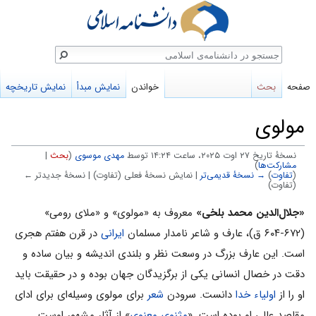
ستجو
صفحه
بحث
خواندن
نمایش مبدأ
نمایش تاریخچه
مولوی
نسخهٔ تاریخ ‏۲۷ اوت ۲۰۲۵، ساعت ۱۴:۲۴ توسط
مهدی موسوی
(
بحث
|
مشارکت‌ها
)
(
تفاوت
)
→ نسخهٔ قدیمی‌تر
| نمایش نسخهٔ فعلی (تفاوت) | نسخهٔ جدیدتر ←
(تفاوت)
پرش
پرش
«جلال‌الدین محمد بلخی»
معروف به «مولوی» و «ملای رومی»
به
به
(۶۷۲-۶۰۴ ق)، عارف و شاعر نامدار مسلمان
ایرانی
در قرن هفتم هجری
ناوبری
جستجو
است. این عارف بزرگ در وسعت نظر و بلندی اندیشه و بیان ساده و
دقت در خصال انسانی یکی از برگزیدگان جهان بوده و در حقیقت باید
او را از
اولیاء خدا
دانست. سرودن
شعر
برای مولوی وسیله‌ای برای ادای
مقاصد عالی او بوده است. «
مثنوی معنوی
» از آثار مشهور اوست.