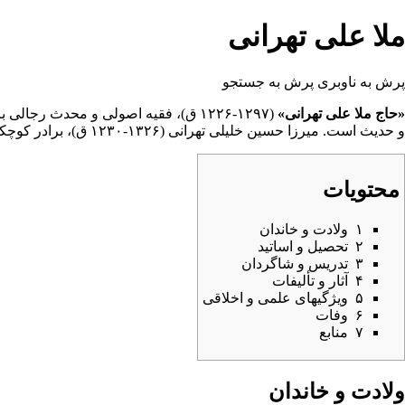
ملا علی تهرانی
پرش به ناوبری
پرش به جستجو
«حاج ملا علی تهرانی»
(۱۲۹۷-۱۲۲۶ ق)، فقیه اصولی و محدث رجالی بزرگ
و
حدیث
است.
میرزا حسین خلیلی تهرانی
(۱۳۲۶-۱۲۳۰ ق)، برادر کوچکتر اوست.
محتویات
۱
ولادت و خاندان
۲
تحصیل و اساتید
۳
تدریس و شاگردان
۴
آثار و تألیفات
۵
ویژگیهای علمی و اخلاقی
۶
وفات
۷
منابع
ولادت و خاندان