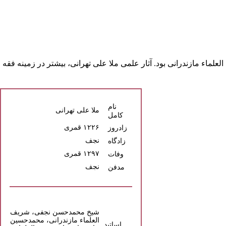
لعلماء مازندرانی
بود. آثار علمی ملا علی تهرانی، بیشتر در زمینه
فقه
نام
ملا علی تهرانی
کامل
۱۲۲۶ قمری
زادروز
نجف
زادگاه
۱۲۹۷ قمری
وفات
نجف
مدفن
شیخ محمدحسن نجفی
،
شریف
العلماء مازندرانی
،
محمدحسین
اساتید