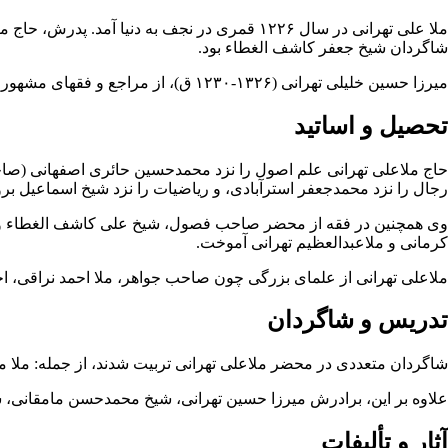
ملا علی تهرانی در سال ۱۲۲۶ قمری در
نجف
شاگردان
شیخ جعفر کاشف الغطاء
بود.
میرزا حسین خلیلی تهرانی
(۱۳۲۶-۱۲۳۰ ق)، از مراجع و فقهای مشهور دوره
تحصیل و اساتید
حاج ملاعلی تهرانی
علم اصول
را نزد
محمدحسین حائری اصفهانی
(صاح
رجال
را نزد محمدجعفر استرآبادی، و
ریاضیات
را نزد شیخ اسماعیل بر
وی همچنین در
فقه
از محضر صاحب فصول، شیخ علی کاشف الغطاء 
کرمانی و ملاعبدالعظیم تهرانی آموخت.
ملاعلی تهرانی از علمای بزرگی چون
صاحب جواهر
،
ملا احمد نراقی
،
اج
تدریس و شاگردان
شاگردان متعددی در محضر ملاعلی تهرانی تربیت شدند، از جمله: ملا 
علاوه بر این، برادرش
میرزا حسین تهرانی
،
شیخ محمدحسن مامقانی
،
س
آثار و تألیفات