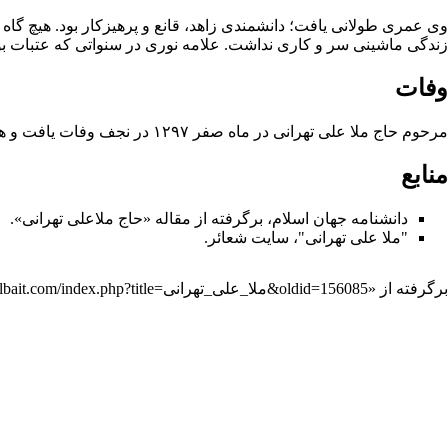
وی عمری طولانی یافت؛ دانشمندی زاهد، قانع و پرهیزکار بود. هیچ گاه 
زندگی ماشینی سر و کاری نداشت.
علامه نوری
در سنواتی که
عتبات
بو
وفات
مرحوم حاج ملا علی تهرانی در ماه
صفر
۱۲۹۷ در
نجف
وفات یافت و هم
منابع
دانشنامه جهان اسلام
، برگرفته از مقاله «حاج ملاعلی تهرانی».
"ملا علی تهرانی"، سایت شعائر.
برگرفته از «
https://wiki.ahlolbait.com/index.php?title=ملا_علی_تهرانی&oldid=156085