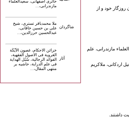
حائری اصفهانی
،
سعیدالعلماء
مازندرانی
،...
رترین پزشکان روزگار خود و از
ملا محمدباقر تستری، شیخ
شاگردان
علی بن حسین خاقانی،
عبدالحسین حرزالدین،...
لعلماء مازندرانی
،
علم
خزائن الاحکام، غصون الاَیْکَة
الغرویة فی الاصول الفقهیة،
آثار
الفوائد الرجالیة، سُبُل الهدایة
یل اردکانی، ملاکریم
فی علم الدرایة، حاشیه بر
منتهی المقال
،...
یت
داشتند.