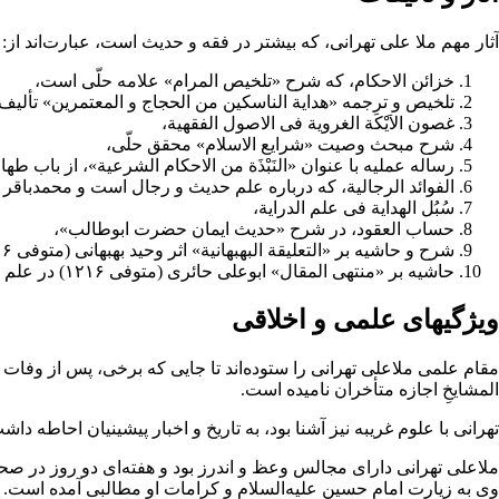
آثار مهم ملا علی تهرانی، که بیشتر در
فقه
و
حدیث
است، عبارت‌اند از:
خزائن الاحکام، که شرح «تلخیص المرام»
علامه حلّی
است،
تلخیص و ترجمه «هدایة الناسکین من الحجاج و المعتمرین» تألیف
غصون الاَیْکَة الغرویة فی الاصول الفقهیة،
شرح مبحث وصیت «
شرایع الاسلام
»
محقق حلّی
،
رساله عملیه با عنوان «النَبْذَة من الاحکام الشرعیة»، از باب طه
الفوائد الرجالیة، که درباره
علم حدیث
و
رجال
است و محمدباقر ت
سُبُل الهدایة فی علم الدرایة،
حساب العقود، در شرح «حدیث ایمان حضرت ابوطالب»،
شرح و حاشیه بر «التعلیقة البهبهانیة» اثر
وحید بهبهانی
(متوفی ۱۲۰۶)،
حاشیه بر «
منتهی المقال
»
ابوعلی حائری
(متوفی ۱۲۱۶) در علم رجال.
ویژگیهای علمی و اخلاقی
مقام علمی ملاعلی تهرانی را ستوده‌اند تا جایی که برخی، پس از وفات
المشایخِ اجازه متأخران نامیده است.
تهرانی با علوم غریبه نیز آشنا بود، به
تاریخ
و اخبار پیشینیان احاطه دا
ملاعلی تهرانی دارای مجالس وعظ و اندرز بود و هفته‌ای دو روز در
صحن
وی به زیارت
امام حسین
علیه‌السلام و کرامات او مطالبی آمده است.