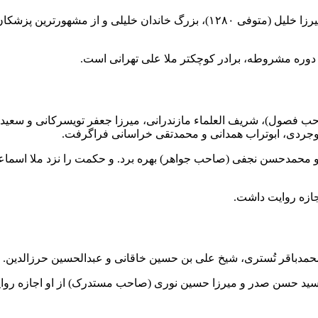
به دنیا آمد. پدرش، حاج میرزا خلیل (متوفی ۱۲۸۰)، بزرگ خاندان خلیلی و از مشهو
مشروطه
، برادر کوچکتر ملا علی تهرانی است.
ب فصول)،
شریف العلماء مازندرانی
، میرزا جعفر تویسرکانی و
سعیدا
وجردی، ابوتراب همدانی و محمدتقی خراسانی فراگرفت.
و
محمدحسن نجفی
(صاحب
جواهر
) بهره برد. و
حکمت
را نزد ملا اسماع
ازه
روایت داشت.
محمدباقر تُستری، شیخ علی بن حسین خاقانی و عبدالحسین حرزالدین.
ید حسن صدر
و
میرزا حسین نوری
(صاحب
مستدرک
) از او
اجازه روا