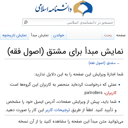
ستجو
صفحه
بحث
خواندن
نمایش مبدأ
نمایش تاریخچه
نمایش مبدأ برای مشتق (اصول فقه)
←
مشتق (اصول فقه)
پرش
پرش
شما اجازهٔ ویرایش این صفحه را به این دلایل ندارید:
به
به
عملی که درخواست کرده‌اید منحصر به کاربران این گروه‌ها است:
ناوبری
جستجو
کاربران
، patrollers.
شما باید، پیش از ویرایش صفحات، آدرس ایمیل خود را مشخص
و تأیید کنید. لطفاً از طریق
ترجیحات کاربر
این کار را صورت دهید.
می‌توانید متن مبدأ این صفحه را مشاهده کنید یا از آن نسخه