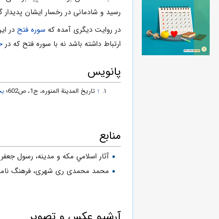
رسيد و شادمانى در رخسار ايشان پديدار 
در روایت دیگری آمده که
سوره فتح
در این
ارتباط داشته باشد نه با سوره فتح که در
ح
پانویس
↑
تاریخ المدینة المنوره، ج1، ص602؛
بح
منابع
آثار اسلامي مکه و مدينه، رسول جعفری
محمد محمدی ری شهری، فرهنگ نامه مسجد، سازم
آرشیو عکس و تصویر