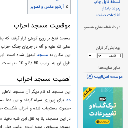
نسخهٔ قابل چاپ
۵
آرشیو عکس و تصویر
پیوند پایدار
اطلاعات صفحه
موقعیت مسجد احزاب
در دانشنامه‌های همسو
مسجد فتح بر روی کوهی قرار گرفته که پ
صلی الله علیه و آله در جریان جنگ احزاب
پیمایش‌گر قرآن
این مکان به
مسجد
تبدیل شده است. این
طول آن به ترتیب 50 /8 و 10 متر است.
سایر سایت‌ها
موسسه اهل‌البیت (ع)
اهمیت مسجد احزاب
این مسجد که نام دیگر آن مسجد الاعلی ب
دعا
برای پیروزی سپاه کردند و این دعا م
حضرت مستجاب شده و احزاب شکست خو
در این مسجد، بنا به نقل ابن شبه دقیقا 
مسجد مشخص بوده است. پيامبر صلى الله عل