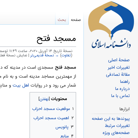
صفحه
بحث
مسجد فتح
نسخهٔ تاریخ ‏۱۴ آوریل ۲۰۲۰، ساعت ۱۱:۴۹ توسط
(
تفاوت
)
→ نسخهٔ قدیمی‌تر
| نمایش نسخهٔ فعلی
صفحهٔ اصلی
پرش
پرش
مسجد فتح
مسجدی است در مدینه که در 
تغییرات اخیر
مقالهٔ تصادفی
به
به
از مهمترین مساجد مدینه است و به نام م
راهنما
ناوبری
جستجو
شمار می رود و در روایات
اهل بیت
و مناب
درباره ما
تماس با ما
محتویات
۱
موقعیت مسجد احزاب
ابزارها
۲
اهمیت مسجد احزاب
پیوندها به این صفحه
تغییرات مرتبط
۳
پانویس
صفحه‌های ویژه
۴
منابع