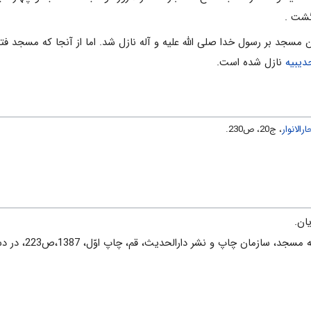
گشت .
 مسجد بر رسول خدا صلی الله علیه و آله نازل شد. اما از آنجا که مسجد فتح
دیبیه
نازل شده است.
ارالانوار
، ج20، ص230.
ان.
ان چاپ و نشر دارالحدیث، قم، چاپ اوّل، 1387،ص223، در دسترس در