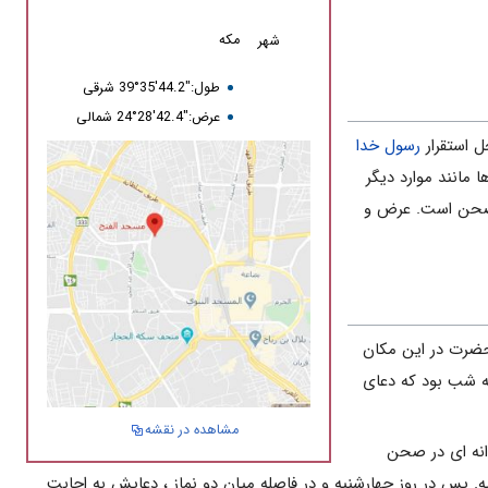
مکه
شهر
طول:"44.2'35°39 شرقی
عرض:"42.4'28°24 شمالی
ل استقرار
رسول خدا
 مانند موارد دیگر
 صحن است. عرض و
حضرت در این مکان
ه شب بود که دعای
مشاهده در نقشه
وانه ای در صحن
. پس در روز چهارشنبه و در فاصله ميان دو نماز ، دعايش به اجابت