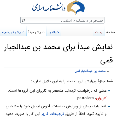
ستجو
صفحه
بحث
خواندن
نمایش مبدأ
نمایش تاریخچه
نمایش مبدأ برای محمد بن عبدالجبار
قمى
←
محمد بن عبدالجبار قمى
پرش
پرش
شما اجازهٔ ویرایش این صفحه را به این دلایل ندارید:
به
به
عملی که درخواست کرده‌اید منحصر به کاربران این گروه‌ها است:
ناوبری
جستجو
کاربران
، patrollers.
شما باید، پیش از ویرایش صفحات، آدرس ایمیل خود را مشخص
و تأیید کنید. لطفاً از طریق
ترجیحات کاربر
این کار را صورت دهید.