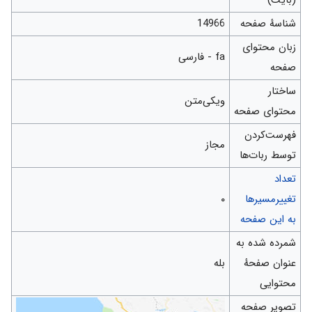
شناسهٔ صفحه
14966
زبان محتوای
fa - فارسی
صفحه
ساختار
ویکی‌متن
محتوای صفحه
‌فهرست‌کردن
مجاز
توسط ربات‌ها
تعداد
تغییرمسیرها
۰
به این صفحه
شمرده شده به
عنوان صفحهٔ
بله
محتوایی
تصویر صفحه