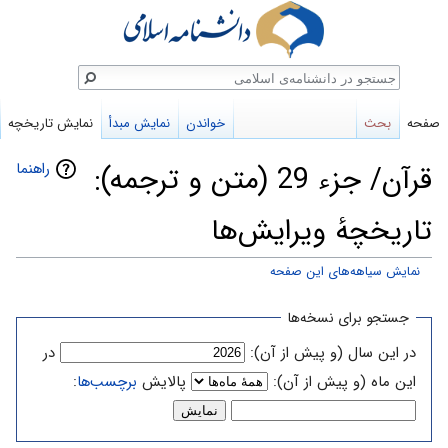
ستجو
صفحه
بحث
خواندن
نمایش مبدأ
نمایش تاریخچه
راهنما
قرآن/ جزء 29 (متن و ترجمه):
تاریخچهٔ ویرایش‌ها
نمایش سیاهه‌های این صفحه
پرش
پرش
جستجو برای نسخه‌ها
به
به
در این سال (و پیش از آن):
در
ناوبری
جستجو
این ماه (و پیش از آن):
پالایش
برچسب‌ها
: