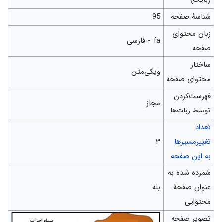
شناسهٔ صفحه
95
زبان محتوای
fa - فارسی
صفحه
ساختار
ویکی‌متن
محتوای صفحه
‌فهرست‌کردن
مجاز
توسط ربات‌ها
تعداد
تغییرمسیرها
۳
به این صفحه
شمرده شده به
عنوان صفحهٔ
بله
محتوایی
تصویر صفحه