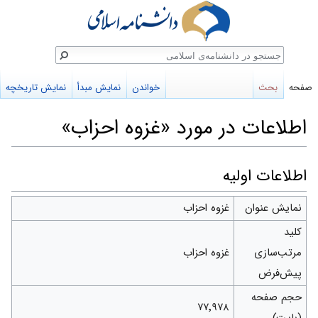
ستجو
صفحه
بحث
خواندن
نمایش مبدأ
نمایش تاریخچه
اطلاعات در مورد «غزوه احزاب»
پرش
پرش
اطلاعات اولیه
به
به
نمایش عنوان
غزوه احزاب
ناوبری
جستجو
کلید
مرتب‌سازی
غزوه احزاب
پیش‌فرض
حجم صفحه
۷۷٬۹۷۸
(بایت)