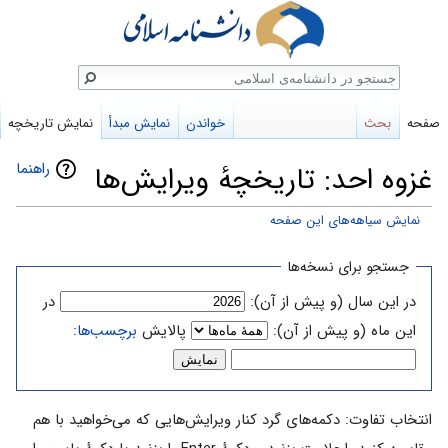
ستجو
صفحه
بحث
خواندن
نمایش مبدأ
نمایش تاریخچه
راهنما
غزوه احد: تاریخچهٔ ویرایش‌ها
نمایش سیاهه‌های این صفحه
پرش
پرش
جستجو برای نسخه‌ها
به
به
در این سال (و پیش از آن):
در
ناوبری
جستجو
این ماه (و پیش از آن):
پالایش
برچسب‌ها
:
انتخاب تفاوت: دکمه‌های گرد کنار ویرایش‌هایی که می‌خواهید با هم