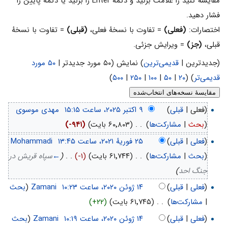
مقایسه کنید را علامت بزنید و دکمهٔ Enter را بزنید یا دکمهٔ پایین را
فشار دهید.
اختصارات:
(فعلی)
= تفاوت با نسخهٔ فعلی،
(قبلی)
= تفاوت با نسخهٔ
قبلی،
(جز)
= ویرایش جزئی.
(جدیدترین |
قدیمی‌ترین
) نمایش (۵۰ مورد جدیدتر |
۵۰ مورد
قدیمی‌تر
) (
۲۰
|
۵۰
|
۱۰۰
|
۲۵۰
|
۵۰۰
)
(فعلی |
قبلی
)
‏
مهدی موسوی
(
بحث
|
مشارکت‌ها
)
‏
. .
(۶۰٬۸۰۳ بایت)
(-۹۴۱)
(
فعلی
|
قبلی
)
‏
Mohammadi
(
بحث
|
مشارکت‌ها
)
‏
. .
(۶۱٬۷۴۴ بایت)
(-۱)
‏
. .
(
←
سپاه قریش در
جنگ احد
)
(
فعلی
|
قبلی
)
‏
Zamani
(
بحث
|
مشارکت‌ها
)
‏
. .
(۶۱٬۷۴۵ بایت)
(+۲۲)
(
فعلی
|
قبلی
)
‏
Zamani
(
بحث