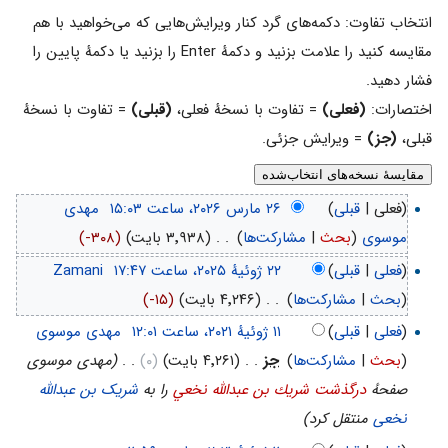
انتخاب تفاوت: دکمه‌های گرد کنار ویرایش‌هایی که می‌خواهید با هم
مقایسه کنید را علامت بزنید و دکمهٔ Enter را بزنید یا دکمهٔ پایین را
فشار دهید.
اختصارات:
(فعلی)
= تفاوت با نسخهٔ فعلی،
(قبلی)
= تفاوت با نسخهٔ
قبلی،
(جز)
= ویرایش جزئی.
(فعلی |
قبلی
)
‏
مهدی
موسوی
(
بحث
|
مشارکت‌ها
)
‏
. .
(۳٬۹۳۸ بایت)
(-۳۰۸)
(
فعلی
|
قبلی
)
‏
Zamani
(
بحث
|
مشارکت‌ها
)
‏
. .
(۴٬۲۴۶ بایت)
(-۱۵)
(
فعلی
|
قبلی
)
‏
مهدی موسوی
(
بحث
|
مشارکت‌ها
)
‏
جز
. .
(۴٬۲۶۱ بایت)
(۰)
‏
. .
(مهدی موسوی
صفحهٔ
درگذشت شريك بن عبدالله نخعي
را به
شریک بن عبدالله
نخعی
منتقل کرد)