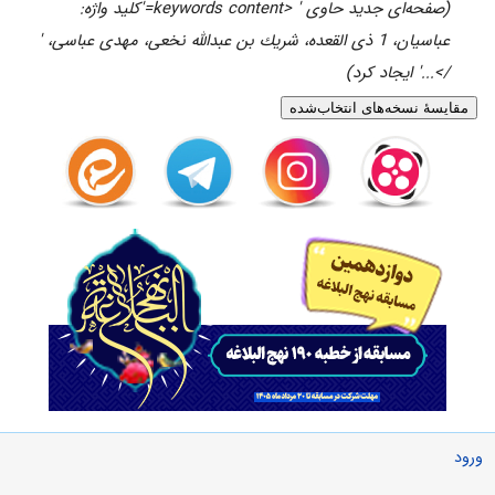
(صفحه‌ای جدید حاوی ' <keywords content='کلید واژه:
عباسیان، 1 ذی القعده، شريك بن عبدالله نخعی، مهدی عباسی، '
/>...' ایجاد کرد)
ورود