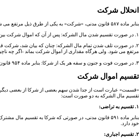
انحلال شرکت
بنابر ماده ۵۸۷ قانون مدنی، «شرکت» به یکی از طرق ذیل مرتفع می­ شود:
۱. در صورت تقسیم شدن مال ­الشرکه: پس از آن که اموال شرکت بین شرکا تقسیم شود، شرکت مرتفع می ­شود، زیرا شرکت قائم به وجود مال مشترک است و پس از تقسیم، مال مشترکی موجود نیست.
۲. در صورت تلف شدن تمام مال ­الشرکه: چنان که بیان شد، شرکت قا
مرتفع می شود. ولی هرگاه مقداری از اموال شرکت بماند -اگر چه ناچ
۳. در صورت فوت و جنون و سفه هر یک از شرکا: بنابر ماده ۹۵۴ قانون مدنی: «کلیه عقود جایزه به موت احد طرفین منفسخ می­ شود و همچنین به سفه، در مواردی که رشد معتبر است».
تقسیم اموال شرکت
«قسمت» عبارت است از جدا شدن سهم بعضی از شرکا از بعضی دیگر است
تقسیم مال ­الشرکه به دو صورت است:
۱. تقسیم به تراضی:
بنابر ماده ۵۹۱ قانون مدنی، در صورتی که شرکا به تقسیم م
خود دارد.
۲. تقسیم اجباری: