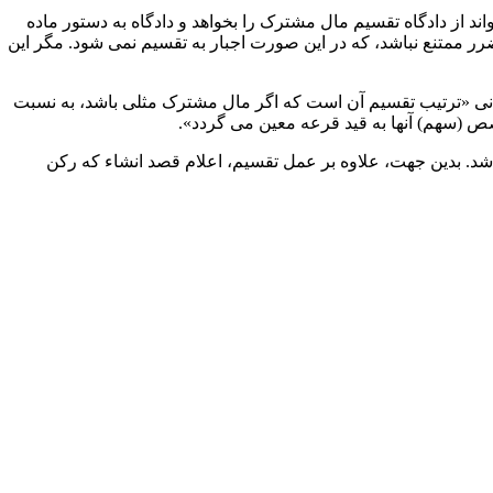
ند از دادگاه تقسیم مال مشترک را بخواهد و دادگاه به دستور ماده
ر ممتنع نباشد، که در این صورت اجبار به تقسیم نمی ­شود. مگر این
که اعم از این که اجباری باشد یا به تراضی، از طریق خاصی به عمل می ­آید، چنان که به موجب ماده ۵۹۸ قانون مدنی «ترتیب تقسیم آن است که اگر مال مشترک مثلی باشد، به نسبت
 (سهم) آنها به قید قرعه معین می ­گردد».
باشد. بدین جهت، علاوه بر عمل تقسیم، اعلام قصد انشاء که رکن