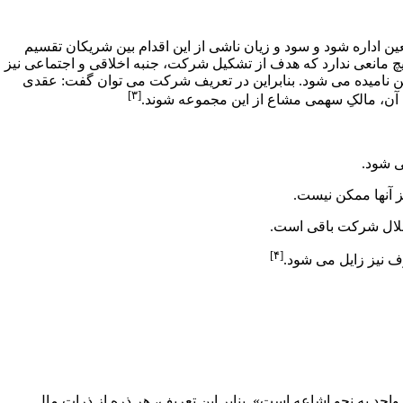
ن اداره شود و سود و زیان ناشی از این اقدام بین شریکان تقسیم
هیچ مانعی ندارد که هدف از تشکیل شرکت، جنبه
اخلاقی
و اجتماعی نیز
ن نامیده می ­شود. بنابراین در تعریف شرکت می­ توان گفت: عقدی
[۳]
 آن، مالکِ سهمی مشاع از این مجموعه شوند.
[۴]
ق مالکین متعدد در شیئ واحد به نحو اشاعه است». بنابر این تعریف، هر ذره از ذرات مال