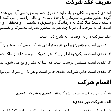
تعریف عقد شرکت
اتحادی که بین مالکان در باب ایجاد حقوق خود به وجود می­ آید، بی ­
گردد. بطور معمول، شریکان یک هدف مادی و مالی را دنبال می ­کنند ک
داشته باشد؛ مثلا کمک به درماندگان و تشویق دانشمندان و محققان و 
است که به موجب آن دو یا چند نفر به منظور تصرف مشترک و تقسیم سود
عقد شرکت دارای اوصافی به شرح ذیل است:
۱. عقدی است معوّض: زیرا در نتیجه تراضی شرکا، حقی که به عنوان آورده در میان گذاشته شده است، با مالکیت مُشاع همه اموال مبادله می­ شود.
۲. عقدی است تملیکی: بخاطر این که هر شریک سهم مشاع از ملک خود را به دیگران تملیک می­ کند. مگر در مورد مزج اختیاری اموالی که تمیز آنها ممکن نیست.
۳. عقدی است مستمر: درست است که اشاعه یکبار واقع می­ شود، لیکن حقوق و تعهدات شریکان در برابر یکدیگر ادامه می­ یابد و تا زمان انحلال شرکت باقی است.
۴. عقدی است جایز: شرکت عقدی جایز است و هر یک از شرکا می­ توانند هر زمان که بخواهند آن را فسخ کنند و چون فسخ گردید اذن در تصرف نیز زایل می ­شود.
اقسام شرکت
شرکت بر دو قسم است: شرکت غیر عقدی و شرکت عقدی.
الف. شرکت غیر عقدی:
شرکت غیر ع