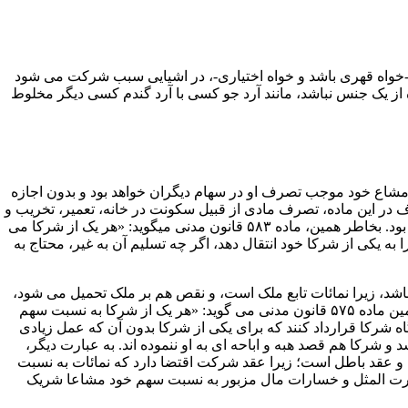
تزاج -خواه قهری باشد و خواه اختیاری-، در اشیایی سبب شرکت می شود
 از یک جنس نباشد، مانند آرد جو کسی با آرد گندم کسی دیگر مخلوط
ر یک در سهم مشاع خود موجب تصرف او در سهام دیگران خواهد بود و بدون اجازه
رف در این ماده، تصرف مادی از قبیل سکونت در خانه، تعمیر، تخریب و
، هبه و امثال آن، موجب تصرف در سهام شرکای دیگر نخواهد بود. بخاطر همین، ماده ۵۸۳ قانون مدنی می­گوید: «هر یک از شرکا می
ه یکی از شرکا خود انتقال دهد، اگر چه تسلیم آن به غیر، محتاج به
د، زیرا نمائات تابع ملک است، و نقص هم بر ملک تحمیل می ­شود،
خواه آن نماء و نقص تجاری باشد -مانند ترقی و تنزل قیمت در بازار- و یا طبیعی باشد -مثل میوه دادن درختان و یا لاغر شدن حیوان-. بخاطر همین ماده ۵۷۵ قانون مدنی می ­گوید: «هر یک از شرکا به نسبت سهم
اه شرکا قرارداد کنند که برای یکی از شرکا بدون آن که عمل زیادی
 شرکا هم قصد هبه و اباحه ­ای به او ننموده ­اند. به عبارت دیگر،
قد باطل است؛ زیرا عقد شرکت اقتضا دارد که نمائات به نسبت
رت ­المثل و خسارات مال مزبور به نسبت سهم خود مشاعا شریک