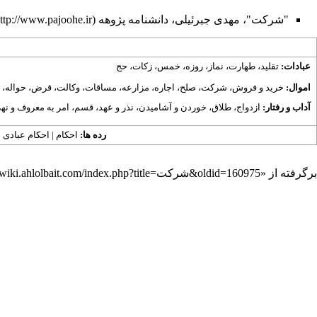
"شرکت"، مهدی جبرئیلی، دانشنامه پژوهه
عبادات:
تقلید
،
طهارت
،
نماز
،
روزه
،
خمس
،
زکات
،
حج
اموال:
خرید و فروش
،
شرکت
،
صلح
،
اجاره
،
مزارعه
،
مساقات
،
وکالت
،
قرض
،
حواله
،
آداب و رفتار:
ازدواج
،
طلاق
،
خوردن و آشامیدن
،
نذر و عهد
،
قسم
،
امر به معروف و نهی
رده ها:
احکام
|
احکام عبادی
|
برگرفته از «
https://wiki.ahlolbait.com/index.php?title=شرکت&oldid=160975