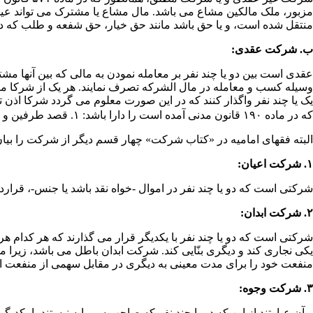
مزبور، ملک مالکین مشاع می ­باشد. مال مشاع یا مشترک می­ تواند عین
منتقل شده است، و یا حق باشد مانند حق خیار، حق شفعه و طلب که در
ب. شرکت عقدی:
عقدی است بین دو یا چند نفر بر معامله نمودن به مالی که بین آنها مشت
وسیله کسب و معامله در مال ­الشرکه تصرف نمایند. هر یک از شرکا م
یک یا چند نفر واگذار کنند که در این صورت معلوم می ­گردد شرکا اذ
که در ماده ۱۹۰ قانون مدنی آمده است را دارا باشد: ۱. قصد طرفین و رضای آنها؛ ۲. اهلیت طرفین؛ ۳. موضوع معین که مورد معامله باشد؛ ۴. مشروعیت جهت معامله.
البته فقهای
امامیه
در «کتاب شرکت» چهار قسم دیگر از شرکت را بیان 
۱. شرکت اعیان:
شرکتی است که دو یا چند نفر در اموال -خواه نقد باشد یا جنس-، قرارد
۲. شرکت ابدان:
شرکتی است که دو یا چند نفر با یکدیگر قرار می­ گذارند که هر کدام ه
یکی نجاری کند و دیگری بنّایی کند. شرکت ابدان باطل می ­باشد، زیرا 
منفعت خود را برای مدت معینی به دیگری در مقابل سهمی از منفعت او
۳. شرکت وجوه:
و آن عبارتند از این که دو یا چند نفر که صاحب سرمایه نیستند با یکدی