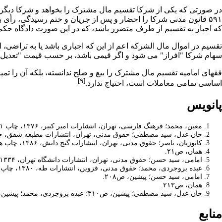
در صورتی که یکی از شرکا تقسیم مال مشترک را بخواهد و شرکا دیگر توا
۵۹۱ قانون مدنی شرکا را احضار و پس از جریان و ختم رسیدگی، رأی 
که اجبار به تقسیم از طرف متضرر باشد، که در این صورت دادگاه حکم 
سهام شرکا "افراز" می­ شود و اگر قیمی باشد، بر حسب قیمت "تعدیل" 
فقهای
امامیه
تقسیم مال مشترک را بیع و
صلح
ندانسته، بلکه آن را تم
[۹]
اساسی تمامی معاملات است، احتیاج ندارد.
پانویس
معین، محمد؛ فرهنگ فارسی، تهران، انتشارات امیر کبیر، ۱۳۷۶، چاپ ۱۱، جلد دوم، ص۲۰۳۹ و ۲۳۲۳.
خان عدل، سید مصطفی؛ حقوق مدنی، تهران، انتشارات مطبعه شفق، چاپ اول، ۰۸
کاتوزیان، ناصر؛ حقوق مدنی، تهران، انتشارات گنج دانش، ۱۳۸۶، چاپ هفتم، جلد دوم، ص۱۶.
همان، ص۲۱.
امامی، سید حسن؛ حقوق مدنی، تهران، انتشارات دانشگاه تهران، ۱۳۳۴، چاپ اول، جلد دوم، ص۱۲۹-۱۳۸.
عبده بروجردی، محمد؛ حقوق مدنی، قزوین، انتشارات طه، ۱۳۸۰، چاپ اول، ص۲۸۷.
امامی، سید حسن؛ پیشین، ص۲۰۸.
همان، ص۲۱۳.
خان عدل، سید مصطفی؛ پیشین، ص۳۱۰؛ عبده بروجردی، محمد؛ پیشین، ص۲۹۲؛ امامی، سید حسن؛ پیشین، ص۱۴۰.
منابع