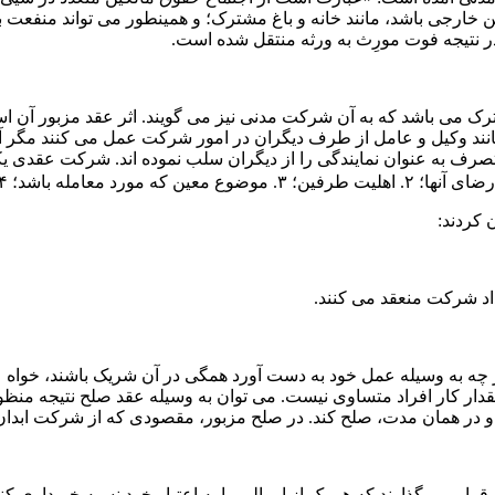
 خارجی باشد، مانند خانه و باغ مشترک؛ و همینطور می­ تواند منفعت ب
 نتیجه فوت مورِث به ورثه منتقل شده است.
رک می ­باشد که به آن شرکت مدنی نیز می ­گویند. اثر عقد مزبور آن اس
انند وکیل و عامل از طرف دیگران در امور شرکت عمل می­ کنند مگر آ
ن تصرف به عنوان نمایندگی را از دیگران سلب نموده­ اند. شرکت عقدی
کردند:
اد شرکت منعقد می­ کنند.
ر چه به وسیله عمل خود به دست آورد همگی در آن شریک باشند، خواه عم
مقدار کار افراد متساوی نیست. می­ توان به وسیله عقد
صلح
نتیجه منظور
 در همان مدت، صلح کند. در صلح مزبور، مقصودی که از شرکت ابدان د
گر قرار می ­گذارند که هر یک از اموالی را به اعتبار خود نسیه خریدار