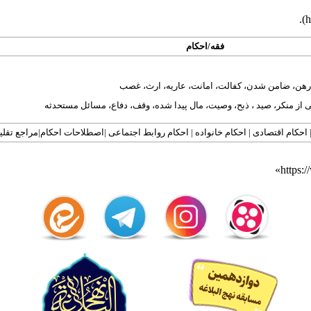
.
فقه
/
احکام
رهن
،
ضامن شدن
،
کفالت
،
امانت
،
عاریه
،
ارث
،
غصب
 از منکر
،
صید
،
ذبح
،
وصیت
،
مال پیدا شده
،
وقف
،
دفاع
،
مسائل مستحدثه
احکام اقتصادی
|
احکام خانواده
|
احکام روابط اجتماعی
|
اصطلاحات احکام
|
مراجع تقلی
»