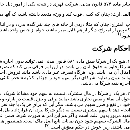
بنابر ماده ۵۷۴ قانون مدنی، شرکت قهری در نتیجه یکی از امور ذیل حاصل می­ شود:
الف.
ارث
: چنان که کسی فوت کند و ورثه متعدد داشته باشد، که آنها
ب. امتزاج: چنان که مثلا دزدی از خانه ­های چند نفر گندم بدزدد و در 
که پس از امتزاج، دیگر از هم قابل تمیز نباشد، خواه از جنس واحد ب
[۶]
شود.
احکام شرکت
۱. هیچ یک از شرکا طبق ماده ۵۸۱ قانون مد
شرکا تجاوز به حقوق آنان می­ باشد. در این امر فرقی نمی ­کند که تص
امثال آن می­ باشد، ولی هرگاه تصرف غیر مادی باشد مانند فروش،
اجا
وانند بدون رضایت شرکای دیگر سهم خود را جزئا یا کلا به شخص ثالثی م
اجازه بقیه شرکا می­ باشد.
۲. هر یک از شرکا در مال مشترک، نسبت به سهم خود مشاعا شریک است
خود در نفع و ضرر سهیم می ­باشند، مگر این که برای هر یک یا چند نفر
انجام دهد تا سهم بیشتری نسبت به دیگر شرکا ببرد، آن قرارداد باطل است
تعهد مزبور بدون علت است و اگر هم این امر به صورت
شرط ضمن عق
مال­ الشرکه تسهیم شود چون نمائات تابع اصل ملک است. همینطور ه
[۷]
می­ باشند، زیرا عوض در حکم معوّض است.