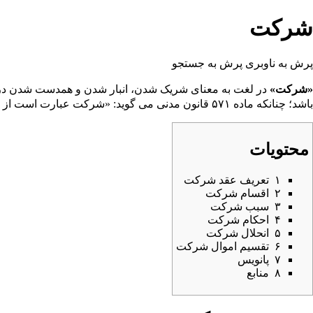
شرکت
پرش به ناوبری
پرش به جستجو
«شرکت»
در لغت به معنای شریک شدن، انبار شدن و هم­دست شدن د
باشد؛ چنانکه ماده ۵۷۱ قانون مدنی می­ گوید: «شرکت عبارت است از اجتماع حقوق مالکین متعدد در شیء واحدی به نحو اشاعه». موضوع «شرکت»، عین و یا دَین و یا منفعت و یا حق است.
محتویات
۱
تعریف عقد شرکت
۲
اقسام شرکت
۳
سبب شرکت
۴
احکام شرکت
۵
انحلال شرکت
۶
تقسیم اموال شرکت
۷
پانویس
۸
منابع