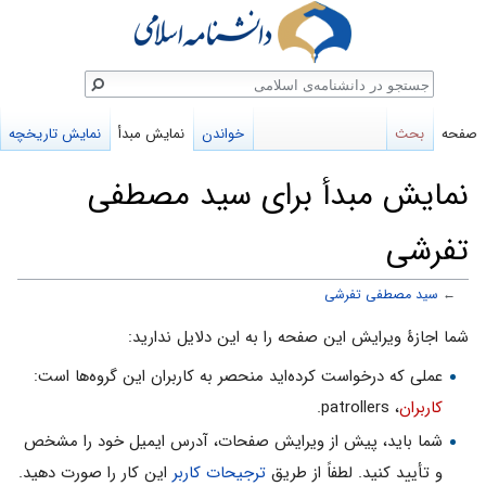
ستجو
صفحه
بحث
خواندن
نمایش مبدأ
نمایش تاریخچه
نمایش مبدأ برای سید مصطفی
تفرشی
←
سید مصطفی تفرشی
پرش
پرش
شما اجازهٔ ویرایش این صفحه را به این دلایل ندارید:
به
به
عملی که درخواست کرده‌اید منحصر به کاربران این گروه‌ها است:
ناوبری
جستجو
کاربران
، patrollers.
شما باید، پیش از ویرایش صفحات، آدرس ایمیل خود را مشخص
و تأیید کنید. لطفاً از طریق
ترجیحات کاربر
این کار را صورت دهید.