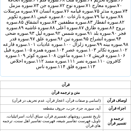
۷۰.
سوره معارج
۷۱.
سوره نوح
۷۲.
سوره جن
۷۳.
سوره مزمل
۷۴.
سوره مدثر
۷۵.
سوره قیامه
۷۶.
سوره انسان
۷۷.
سوره مرسلات
۷۸.
سوره نبأ
۷۹.
سوره نازعات
۸۰.
سوره عبس
۸۱.
سوره تکویر
۸۲.
سوره انفطار
۸۳.
سوره مطففین
۸۴.
سوره انشقاق
۸۵.
سوره
بروج
۸۶.
سوره طارق
۸۷.
سوره اعلی
۸۸.
سوره غاشیه
۸۹.
سوره
فجر
۹۰.
سوره بلد
۹۱.
سوره شمس
۹۲.
سوره لیل
۹۳.
سوره ضحی
۹۴.
سوره انشراح
۹۵.
سوره تین
۹۶.
سوره علق
۹۷.
سوره قدر
۹۸.
سوره بینه
۹۹.
سوره زلزال
۱۰۰.
سوره عادیات
۱۰۱.
سوره قارعه
۱۰۲.
سوره تکاثر
۱۰۳.
سوره عصر
۱۰۴.
سوره همزه
۱۰۵.
سوره فیل
۱۰۶.
سوره قریش
۱۰۷.
سوره ماعون
۱۰۸.
سوره کوثر
۱۰۹.
سوره
کافرون
۱۱۰.
سوره نصر
۱۱۱.
سوره مسد
۱۱۲.
سوره اخلاص
۱۱۳.
سوره فلق
۱۱۴.
سوره ناس
قرآن
متن و ترجمه قرآن
اوصاف قرآن
(
اسامی و صفات قرآن
،
اعجاز قرآن
،
عدم تحریف در قرآن
)
اجزاء قرآن
آیه
،
سوره
،
جزء
،
حزب
،
حروف مقطعه
تاریخ تفسیر
،
روشهای تفسیری قرآن
،
سیاق آیات
،
اسرائیلیات
،
ترجمه
و
تاویل
،
فهرست تفاسیر شیعه
،
فهرست تفاسیر اهل سنت
،
ترجمه
تفسیر قرآن
های قرآن