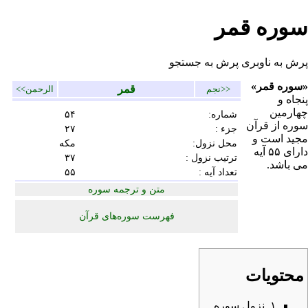
سوره قمر
پرش به ناوبری
پرش به جستجو
«سوره قمر»
قمر
<<
نجم
الرحمن
>>
پنجاه و
چهارمین
شماره:
۵۴
سوره
از
قرآن
جزء
:
۲۷
مجید
است و
محل نزول:
مکه
دارای ۵۵
آیه
ترتيب نزول :
۳۷
می باشد.
تعداد آیه :
۵۵
متن و ترجمه سوره
فهرست سوره‌های قرآن
محتویات
۱
نزول سوره