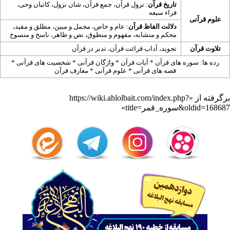
تاریخ قرآن
:
نزول قرآن
،
جمع قرآن
،
شان نزول
،
کاتبان وحی
،
قراء سبعه
علوم قرآنی
دلالت الفاظ قرآن
:
عام و خاص
،
مجمل و مبین
،
مطلق و مقید
،
محکم و متشابه
،
مفهوم و منطوق
،
نص و ظاهر
،
ناسخ و منسوخ
تلاوت قرآن
تجوید
،
آداب قرائت قرآن
،
تدبر در قرآن
رده ها:
سوره های قرآن
*
آیات قرآن
*
واژگان قرآنی
*
شخصیت های قرآنی
*
قصه های قرآنی
*
علوم قرآنی
*
معارف قرآن
برگرفته از «
https://wiki.ahlolbait.com/index.php?
title=سوره_قمر&oldid=168687
»