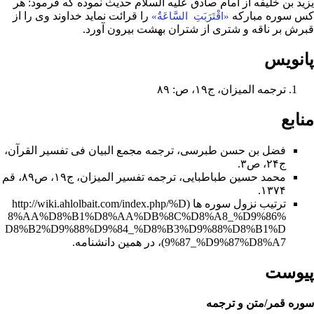
یزید بن خلیفه از
امام صادق
علیه السلام
حدیث
نموده که فرمود: هر
کس سوره مبارکه
را قرائت نماید خداوند وى را از
«اقْتَرَبَتِ السَّاعَةُ»
قبرش
بر ناقه و شترى از شتران
بهشت
بیرون آورد.
پانویس
ترجمه المیزان، ج‌۱۹، ص: ۸۹
منابع
فضل بن حسن طبرسی، ترجمه مجمع البیان فی تفسیر القرآن،
ج‌۲۴، ص۳.
محمد حسین طباطبایی، ترجمه تفسیر المیزان، ج‌۱۹، ص۸۹، قم
۱۳۷۴.
ترتیب نزول سوره ها
، در همین دانشنامه.
پیوست
سوره قمر/متن و ترجمه