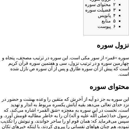
۲
محتوای سوره
۳
فضیلت سوره
۴
پانویس
۵
منابع
۶
پیوست
نزول سوره
سوره «قمر» از سور
مکی
است. این سوره در ترتیب مصحف، پنجاه و
چهارمین سوره و در
ترتیب نزول
، سی و هفتمین سوره
قرآن کریم
است که پیش از آن
سوره طارق
و پس از آن
سوره ص
نازل شده
است.
محتوای سوره
این سوره به جز دو
آیه
از آخرش که متقین را وعده
بهشت
و حضور در
نزد
خداى تعالى
می‌دهد بقیه آیاتش یکسره مربوط به
انذار
و تهدید
است، نخست در این سوره به
معجزه
«
شق القمر
» اشاره مى‌کند، که
رسول خدا
(صلى اللَّه علیه و آله) آن را به خاطر مطالبه قومش آورد. و
سپس می‌فرماید که: همان قوم او را ساحر خواندند، و
نبوتش
را تکذیب
نموده، هم چنان
هواهاى نفسانى
را پیروى کردند، با اینکه خبرهاى تکان