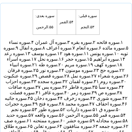
سوره قبلی:
سوره بعدی:
۵۴.
القمر
۵۳.
النجم
۵۵.
الرحمن
۱.
سوره فاتحه
۲.
سوره بقره
۳.
سوره آل عمران
۴.
سوره نساء
۵.
سوره مائده
۶.
سوره انعام
۷.
سوره اعراف
۸.
سوره انفال
۹.
سوره
توبه
۱۰.
سوره یونس
۱۱.
سوره هود
۱۲.
سوره یوسف
۱۳.
سوره رعد
۱۴.
سوره ابراهیم
۱۵.
سوره حجر
۱۶.
سوره نحل
۱۷.
سوره اسراء
۱۸.
سوره کهف
۱۹.
سوره مریم
۲۰.
سوره طه
۲۱.
سوره انبیاء
۲۲.
سوره حج
۲۳.
سوره مومنون
۲۴.
سوره نور
۲۵.
سوره فرقان
۲۶.
سوره شعراء
۲۷.
سوره نمل
۲۸.
سوره قصص
۲۹.
سوره عنکبوت
۳۰.
سوره روم
۳۱.
سوره لقمان
۳۲.
سوره سجده
۳۳.
سوره احزاب
۳۴.
سوره سبأ
۳۵.
سوره فاطر
۳۶.
سوره یس
۳۷.
سوره صافات
۳۸.
سوره ص
۳۹.
سوره زمر
۴۰.
سوره غافر
۴۱.
سوره فصلت
۴۲.
سوره شوری
۴۳.
سوره زخرف
۴۴.
سوره دخان
۴۵.
سوره جاثیه
۴۶.
سوره احقاف
۴۷.
سوره محمد
۴۸.
سوره فتح
۴۹.
سوره حجرات
۵۰.
سوره ق
۵۱.
سوره ذاریات
۵۲.
سوره طور
۵۳.
سوره نجم
۵۴.
سوره قمر
۵۵.
سوره الرحمن
۵۶.
سوره واقعه
۵۷.
سوره حدید
۵۸.
سوره مجادله
۵۹.
سوره حشر
۶۰.
سوره ممتحنه
۶۱.
سوره صف
۶۲.
سوره جمعه
۶۳.
سوره منافقون
۶۴.
سوره تغابن
۶۵.
سوره طلاق
۶۶.
سوره تحریم
۶۷.
سوره ملک
۶۸.
سوره قلم
۶۹.
سوره الحاقه