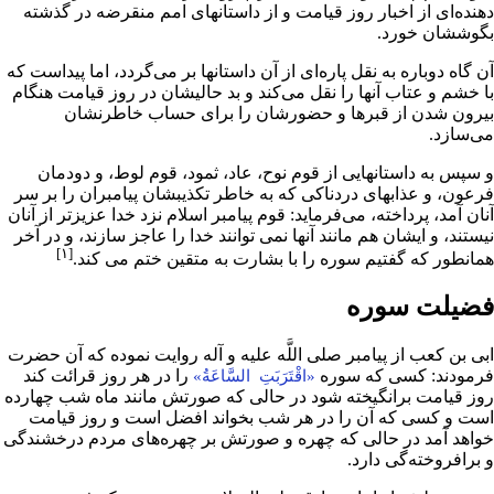
دهنده‌اى از اخبار روز
قیامت
و از داستانهاى
امم
منقرضه در گذشته
بگوششان خورد.
آن گاه دوباره به نقل پاره‌اى از آن داستانها بر مى‌گردد، اما پیداست که
با خشم و عتاب آنها را نقل مى‌کند و بد حالیشان در روز قیامت هنگام
بیرون شدن از
قبرها
و حضورشان را براى حساب خاطرنشان
می‌سازد.
و سپس به داستانهایى از قوم
نوح
،
عاد
،
ثمود
،
قوم لوط
، و دودمان
فرعون
، و عذابهاى دردناکى که به خاطر تکذیبشان
پیامبران
را بر سر
آنان آمد، پرداخته، می‌فرماید: قوم پیامبر
اسلام
نزد خدا عزیزتر از آنان
نیستند، و ایشان هم مانند آنها نمی توانند خدا را عاجز سازند، و در آخر
[۱]
همانطور که گفتیم سوره را با بشارت به متقین ختم می کند.
فضیلت سوره
ابی بن کعب
از
پیامبر
صلى اللَّه علیه و آله روایت نموده که آن حضرت
فرمودند: کسى که سوره
را در هر روز قرائت کند
«اقْتَرَبَتِ السَّاعَةُ»
روز
قیامت
برانگیخته شود در حالى که صورتش مانند ماه شب چهارده
است و کسى که آن را در هر شب بخواند افضل است و روز قیامت
خواهد آمد در حالى که چهره و صورتش بر چهره‌هاى مردم درخشندگى
و برافروخته‌گى دارد.