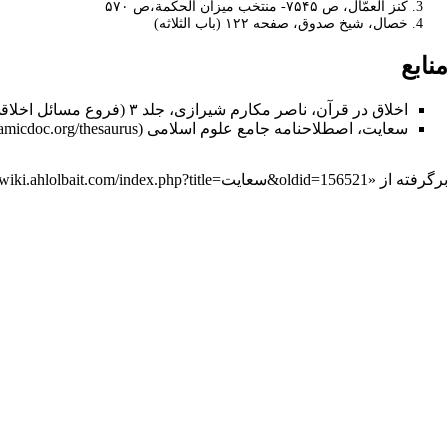
کنز العمّال، ص ۷۵۴۵- منتخب میزان الحکمة،ص ۵۷۰
خصال، شیخ صدوق، صفحه ۱۲۲ (باب الثلاثه)
منابع
اخلاق در قرآن، ناصر مکارم شیرازی، جلد ۳ (فروع مسائل اخلاقی).
سعایت، اصطلاحنامه جامع علوم اسلامی
برگرفته از «
https://wiki.ahlolbait.com/index.php?title=سعایت&oldid=156521