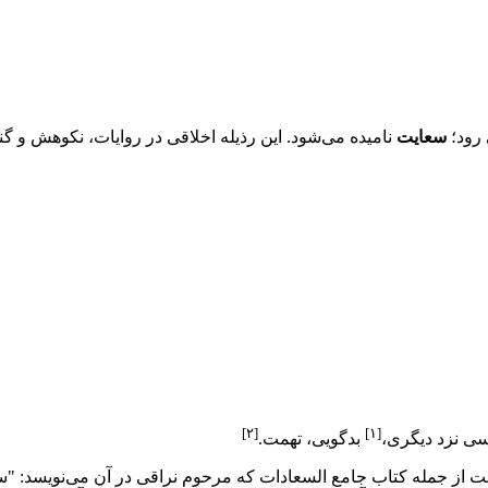
 رود؛
سعایت
نامیده مى‌شود. این رذیله اخلاقی در روایات، نکوهش و
گن
[۲]
[۱]
ی نزد دیگری،
بدگویی، تهمت.
ت از جمله کتاب
جامع السعادات
که مرحوم
نراقی
در آن مى‌نویسد: "