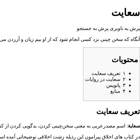
سعایت
پرش به ناوبری
پرش به جستجو
آنگاه که
سخن چینى
نزد کسى انجام شود که از او بیم زیان و آزردن می
محتویات
۱
تعریف سعایت
۲
سعایت در روایات
۳
پانویس
۴
منابع
تعریف سعایت
سعایة
: اسم مصدرعربی به معنی سخن‌چینی کردن، بدگویی کردن از کس
در کتاب های
اخلاق
پیرامون این رذیله زشت اخلاقی توضیحاتی آمده اس