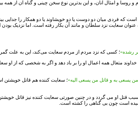
 و روسا و امثال آنان، و این بدترین نوع سخن چینى و
گناه
آن از همه ب
ست که فردی میان دو دوست یا دو خویشاوند یا دو همکار را جدایى ب
ت به عنوان سعایت نزد سلطان و مانند آن بکار رفته است. اما نزدیک ب
ر رشده»
؛ کسى که نزد مردم از مردم سعایت مى‌کند، این به علت گمر
خداوند
متعال همه اعمال او را بر باد دهد و اگر به شخصى که از او سع
 من یسعى به و قاتل من یسعى الیه»
؛ سعایت کننده هم قاتل خویشتن ا
 سبب قتل او مى گردد و در چنین صورتى سعایت کننده نیز قاتل خویش
یده است چون بى گناهى را کشته است.