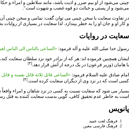
چینی مى‌شود از او بیم ضرر و اذیت باشد، مانند سلاطین و امراء و حکام
مى‌شود و از پستى و خبائث دو قوه غضب و شهوت است".
در تفاوت سعایت با
سخن چینی
می توان گفت: نمامى و سخن چینى آن ا
و کار او و جان او را به خطر بیندازد. لذا سعایت در بسیارى از روایا
سعایت در روایات
رسول خدا
صلی الله علیه و آله فرمود:
«الساعى بالناس الى الناس لغی
ایشان همچنین فرموده اند: هر که از برادر خود نزد سلطان سعایت کند،
[۳]
با
هامان
(وزیر
فرعون
) در یک درجه از آتش قرار دهد.
امام صادق
علیه السلام فرمود:
«الساعى قاتل ثلاثة قاتل نفسه و قاتل
[۴]
کسى است که در نزد وى از دیگران سعایت کرده است.
بسیار مى شود که سعایت نسبت به کسى در نزد شاهان و امراء واقعاً
است به خاطر عدم تحقیق کافى، گویى بدست سعایت کننده به قتل رس
پانویس
فرهنگ لغت عمید
فرهنگ فارسی معین