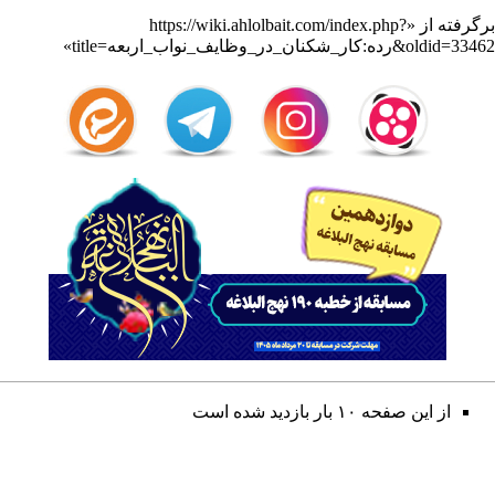
برگرفته از «
https://wiki.ahlolbait.com/index.php?
title=رده:کار_شکنان_در_وظایف_نواب_اربعه&oldid=33462
»
از این صفحه ۱۰ بار بازدید شده است