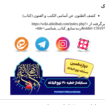
ک
کشف الظنون عن أسامی الکتب و الفنون (کتاب)
برگرفته از «
https://wiki.ahlolbait.com/index.php?
title=رده:منابع_کتاب_شناسی&oldid=159197
»