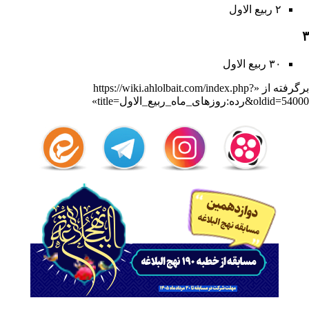
۲ ربیع الاول
۳
۳۰ ربیع الاول
برگرفته از «
https://wiki.ahlolbait.com/index.php?
title=رده:روزهای_ماه_ربیع_الاول&oldid=54000
»