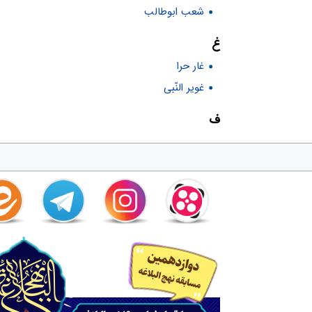
شعب ابوطالب
غ
غار حرا
غوير النّبى
ف