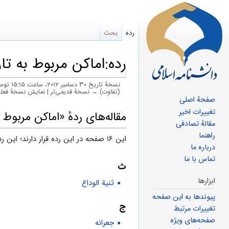
رده
بحث
رده:اماکن مربوط به تار
نسخهٔ تاریخ ‏۳۰ دسامبر ۲۰۱۲، ساعت ۱۵:۱۵ توسط
(تفاوت) → نسخهٔ قدیمی‌تر | نمایش نسخهٔ فعل
صفحهٔ اصلی
پرش
پرش
تغییرات اخیر
مقاله‌های ردهٔ «اماکن مربوط ب
مقالهٔ تصادفی
به
به
راهنما
این ۱۶ صفحه در این رده قرار دارند؛ این رده در کل حاوی ۱۶ صفحه است.
ناوبری
جستجو
درباره ما
تماس با ما
ث
ابزارها
ثنية الوداع
پیوندها به این صفحه
ج
تغییرات مرتبط
صفحه‌های ویژه
جعرانه