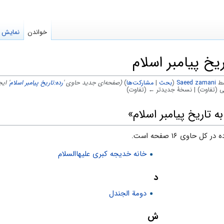
خواندن
نمایش م
یخ پیامبر اسلام
Saeed zamani
(
بحث
|
مشارکت‌ها
)
(صفحه‌ای جدید حاوی '
رده:تاریخ پیامبر اسلام
' ای
ی (تفاوت) | نسخهٔ جدیدتر ← (تفاوت)
ه تاریخ پیامبر اسلام»
خانه خدیجه کبری علیهاالسلام
د
دومة الجندل
ش