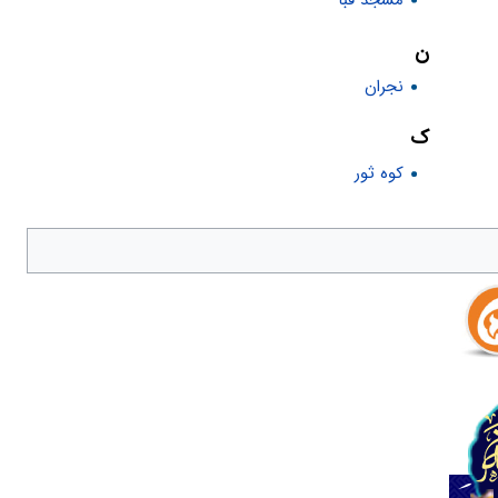
ن
نجران
ک
کوه ثور