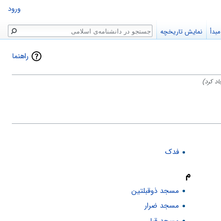
ورود
جستجو
بدأ
نمایش تاریخچه
راهنما
جاد کرد)
فدک
م
مسجد ذوقبلتین
مسجد ضرار
مسجد قبا