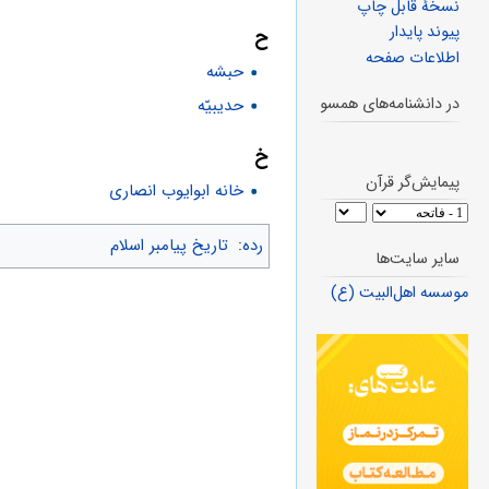
نسخهٔ قابل چاپ
پیوند پایدار
ح
اطلاعات صفحه
حبشه
در دانشنامه‌های همسو
حدیبیّه
خ
پیمایش‌گر قرآن
خانه ابوایوب انصاری
رده
:
تاریخ پیامبر اسلام
سایر سایت‌ها
موسسه اهل‌البیت (ع)