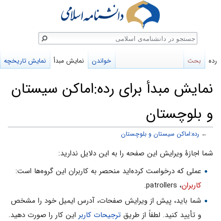
ستجو
رده
بحث
خواندن
نمایش مبدأ
نمایش تاریخچه
نمایش مبدأ برای رده:اماکن سیستان
و بلوچستان
←
رده:اماکن سیستان و بلوچستان
پرش
پرش
شما اجازهٔ ویرایش این صفحه را به این دلایل ندارید:
به
به
عملی که درخواست کرده‌اید منحصر به کاربران این گروه‌ها است:
ناوبری
جستجو
کاربران
، patrollers.
شما باید، پیش از ویرایش صفحات، آدرس ایمیل خود را مشخص
و تأیید کنید. لطفاً از طریق
ترجیحات کاربر
این کار را صورت دهید.