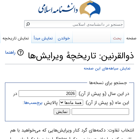
ستجو
صفحه
بحث
خواندن
نمایش مبدأ
نمایش تاریخچه
راهنما
ذوالقرنین: تاریخچهٔ ویرایش‌ها
نمایش سیاهه‌های این صفحه
پرش
پرش
جستجو برای نسخه‌ها
به
به
در این سال (و پیش از آن):
در
ناوبری
جستجو
این ماه (و پیش از آن):
پالایش
برچسب‌ها
:
انتخاب تفاوت: دکمه‌های گرد کنار ویرایش‌هایی که می‌خواهید با هم