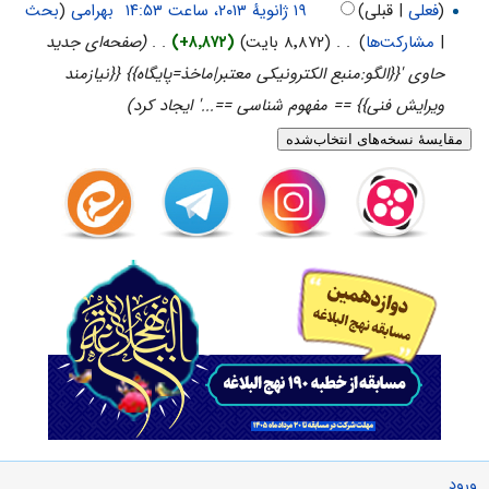
(
فعلی
| قبلی)
‏
بهرامی
(
بحث
|
مشارکت‌ها
)
‏
. .
(۸٬۸۷۲ بایت)
(+۸٬۸۷۲)
‏
. .
(صفحه‌ای جدید
حاوی '{{الگو:منبع الکترونیکی معتبر|ماخذ=پایگاه}} {{نیازمند
ویرایش فنی}} == مفهوم شناسی ==...' ایجاد کرد)
ورود