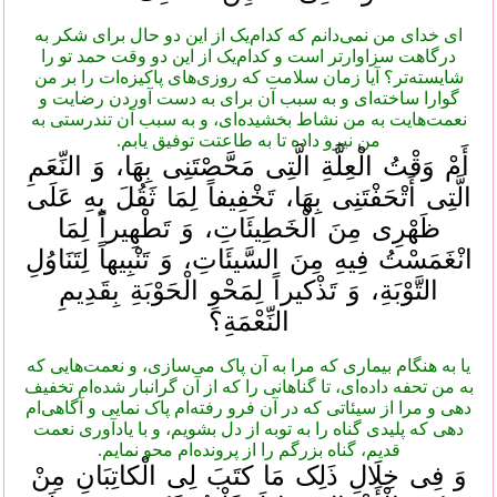
ای خدای من نمی‌دانم که کدام‌یک از این دو حال برای شکر به
درگاهت سزاوارتر است و کدام‌یک از این دو وقت حمد تو را
شایسته‌تر؟ آیا زمان سلامت که روزی‌های پاکیزه‌ات را بر من
گوارا ساخته‌ای و به سبب آن برای به دست آوردن رضایت و
نعمت‌هایت به من نشاط بخشیده‌ای، و به سبب آن تندرستی به
من نیرو داده تا به طاعتت توفیق یابم.
أَمْ وَقْتُ الْعِلَّةِ الَّتِی مَحَّصْتَنِی بِهَا، وَ النِّعَمِ
الَّتِی أَتْحَفْتَنِی بِهَا، تَخْفِیفاً لِمَا ثَقُلَ بِهِ عَلَی
ظَهْرِی مِنَ الْخَطِیئَاتِ، وَ تَطْهِیراً لِمَا
انْغَمَسْتُ فِیهِ مِنَ السَّیئَاتِ، وَ تَنْبِیهاً لِتَنَاوُلِ
التَّوْبَةِ، وَ تَذْکیراً لِمَحْوِ الْحَوْبَةِ بِقَدِیمِ
النِّعْمَةِ؟
یا به هنگام بیماری که مرا به آن پاک می‌سازی، و نعمت‌هایی که
به من تحفه داده‌ای، تا گناهانی را که از آن گرانبار شده‌ام تخفیف
دهی و مرا از سیئاتی که در آن فرو رفته‌ام پاک نمایی و آگاهی‌ام
دهی که پلیدی گناه را به توبه از دل بشویم، و با یادآوری نعمت
قدیم، گناه بزرگم را از پرونده‌ام محو نمایم.
وَ فِی خِلَالِ ذَلِک مَا کتَبَ لِی الْکاتِبَانِ مِنْ