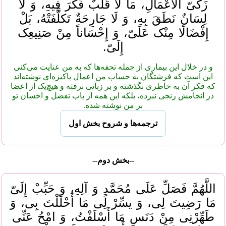
زَکیّ الْأَعْمَالِ، مَا لَا قَلْبٌ فَکرَ فِیهِ، وَ لَا
لِسَانٌ نَطَقَ بِهِ، وَ لَا جَارِحَةٌ تَکلَّفَتْهُ، بَلْ
إِفْضَالًا مِنْک عَلَیّ، وَ إِحْسَاناً مِنْ صَنِیعِک
إِلَیّ.
و در خلال این بیماری از جمله تحفه‌ها که به من عنایت می‌کنی
این است که فرشتگان به حساب من اعمال پاکیزه‌ای نوشته‌اند
که فکر آن به خاطری نگذشته و بر زبانی نرفته و هیچ‌یک از اعضا
در انجامش رنجی نبرده، بلکه این همه از باب تفضل و احسان تو
بر من نوشته شده.
ترجمه‌ها و شروح بخش اول
--بخش دوم--
اللَّهُمَّ فَصَلِّ عَلَی مُحَمَّدٍ وَ آلِهِ، وَ حَبِّبْ إِلَیّ
مَا رَضِیتَ لِی، وَ یسِّرْ لِی مَا أَحْلَلْتَ بِی، وَ
طَهِّرْنِی مِنْ دَنَسِ مَا أَسْلَفْتُ، وَ امْحُ عَنِّی