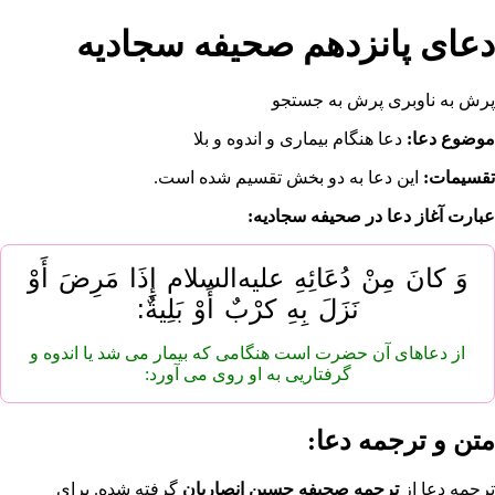
دعای پانزدهم صحیفه سجادیه
پرش به ناوبری
پرش به جستجو
موضوع دعا:
دعا هنگام بیماری و اندوه و بلا
تقسیمات:
این دعا به دو بخش تقسیم شده است.
عبارت آغاز دعا در صحیفه سجادیه:
وَ کانَ مِنْ دُعَائِهِ علیه‌السلام إِذَا مَرِضَ أَوْ
نَزَلَ بِهِ کرْبٌ أَوْ بَلِیةٌ:
از دعاهاى ‌آن حضرت است هنگامى که‌ بیمار مى شد یا‌ اندوه ‌و‌
گرفتاریى به‌ او‌ روى مى آورد:
متن و ترجمه دعا:
ترجمه دعا از
ترجمه صحیفه حسین انصاریان
گرفته شده. برای