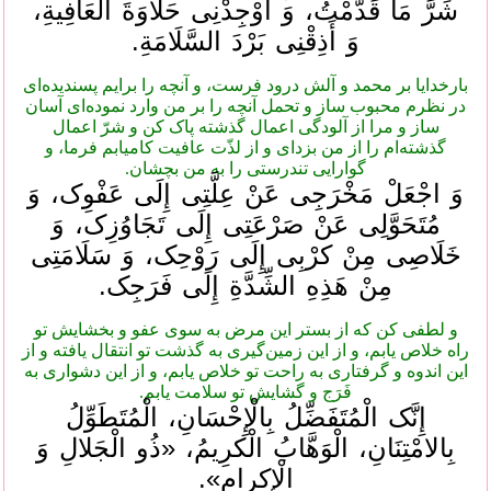
شَرَّ مَا قَدَّمْتُ، وَ أَوْجِدْنِی حَلَاوَةَ الْعَافِیةِ،
وَ أَذِقْنِی بَرْدَ السَّلَامَةِ.
بارخدایا بر محمد و آلش درود فرست، و آنچه را برایم پسندیده‌ای
در نظرم محبوب ساز و تحمل آنچه را بر من وارد نموده‌ای آسان
ساز و مرا از آلودگی اعمال گذشته پاک کن و شرّ اعمال
گذشته‌ام را از من بزدای و از لذّت عافیت کامیابم فرما، و
گوارایی تندرستی را به من بچشان.
وَ اجْعَلْ مَخْرَجِی عَنْ عِلَّتِی إِلَی عَفْوِک، وَ
مُتَحَوَّلِی عَنْ صَرْعَتِی إِلَی تَجَاوُزِک، وَ
خَلَاصِی مِنْ کرْبِی إِلَی رَوْحِک، وَ سَلَامَتِی
مِنْ هَذِهِ الشِّدَّةِ إِلَی فَرَجِک.
و لطفی کن که از بستر این مرض به سوی عفو و بخشایش تو
راه خلاص یابم، و از این زمین‌گیری به گذشت تو انتقال یافته و از
این اندوه و گرفتاری به راحت تو خلاص یابم، و از این دشواری به
فَرَج و گشایش تو سلامت یابم.
إِنَّک الْمُتَفَضِّلُ بِالْإِحْسَانِ، الْمُتَطَوِّلُ
بِالامْتِنَانِ، الْوَهَّابُ الْکرِیمُ، «ذُو الْجَلالِ وَ
الْإِکرامِ».