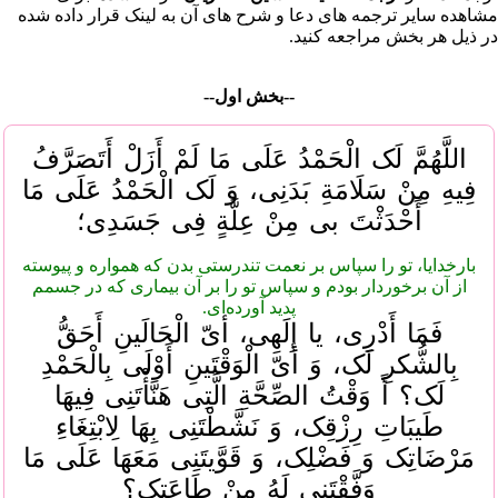
مشاهده سایر ترجمه های دعا و شرح های آن به لینک قرار داده شده
در ذیل هر بخش مراجعه کنید.
--بخش اول--
اللَّهُمَّ لَک الْحَمْدُ عَلَی مَا لَمْ أَزَلْ أَتَصَرَّفُ
فِیهِ مِنْ سَلَامَةِ بَدَنِی، وَ لَک الْحَمْدُ عَلَی مَا
أَحْدَثْتَ بی‌ مِنْ عِلَّةٍ فِی جَسَدِی؛
بارخدایا، تو را سپاس بر نعمت تندرستی بدن که همواره و پیوسته
از آن برخوردار بودم و سپاس تو را بر آن بیماری که در جسمم
پدید آورده‌ای.
فَمَا أَدْرِی، یا إِلَهِی، ‌أیّ الْحَالَینِ أَحَقُّ
بِالشُّکرِ لَک، وَ‌ أیّ الْوَقْتَینِ أَوْلَی بِالْحَمْدِ
لَک؟ أَ وَقْتُ الصِّحَّةِ الَّتِی هَنَّأْتَنِی فِیهَا
طَیبَاتِ رِزْقِک، وَ نَشَّطْتَنِی بِهَا لِابْتِغَاءِ
مَرْضَاتِک وَ فَضْلِک، وَ قَوَّیتَنِی مَعَهَا عَلَی مَا
وَفَّقْتَنِی لَهُ مِنْ طَاعَتِک؟