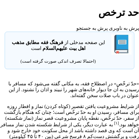
حد ترخص
پرش به ناوبری
پرش به جستجو
این صفحه مدخلی از
فرهنگ فقه مطابق مذهب
اهل بیت علیهم‌السلام
است
(احتمالا تصرف اندکی صورت گرفته است)
«حدّ ترخّص» در اصطلاح
فقه
، به مکانى گفته مى‌شود که مسافر با
رسیدن به آن جا دیوار خانه‌هاى شهر را نبیند و
اذان
را نشنود. از این
عنوان در باب
صلات
سخن گفته‌اند.
از شرایط مشروعیت یافتن تقصیر (کوتاه کردن)
نماز
و
افطار
روزه
براى مسافر، رسیدن او به حدّ ترخّص است؛ چنان که هنگام بازگشت
از سفر، حدّ ترخّص، نقطه پایان مشروعیت قصر نماز (نماز شکسته)
[۱]
خواهد بود.
به عبارت دیگر، یکی از شرایط شکسته شدن نماز مسافر
آن است که وی قصد داشته باشد از محل سکونت خود خارج شود و
رفت و برگشتش دست‌کم ۸ فرسخ شرعی (بین ۴۰ تا ۴۵ کیلومتر)