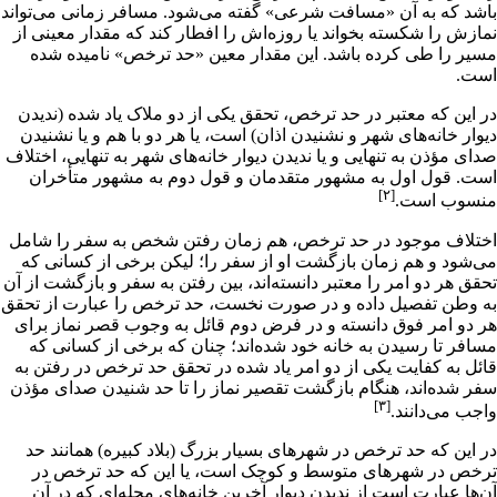
باشد که به آن «مسافت شرعی» گفته می‌شود. مسافر زمانی می‌تواند
نمازش را شکسته بخواند یا روزه‌اش را افطار کند که مقدار معینی از
مسیر را طی کرده باشد. این مقدار معین «حد ترخص» نامیده شده
است.
در این که معتبر در حد ترخص، تحقق یکى از دو ملاک یاد شده (ندیدن
دیوار خانه‌هاى شهر و نشنیدن اذان) است، یا هر دو با هم و یا نشنیدن
صداى مؤذن به تنهایى و یا ندیدن دیوار خانه‌هاى شهر به تنهایى، اختلاف
است. قول اول به مشهور متقدمان و قول دوم به مشهور متأخران
[۲]
منسوب است.
اختلاف موجود در حد ترخص، هم زمان رفتن شخص به سفر را شامل
مى‌شود و هم زمان بازگشت او از سفر را؛ لیکن برخى از کسانى که
تحقق هر دو امر را معتبر دانسته‌اند، بین رفتن به سفر و بازگشت از آن
به وطن تفصیل داده و در صورت نخست، حد ترخص را عبارت از تحقق
هر دو امر فوق دانسته و در فرض دوم قائل به وجوب قصر نماز براى
مسافر تا رسیدن به خانه خود شده‌اند؛ چنان که برخى از کسانى که
قائل به کفایت یکى از دو امر یاد شده در تحقق حد ترخص در رفتن به
سفر شده‌اند، هنگام بازگشت تقصیر نماز را تا حد شنیدن صداى مؤذن
[۳]
واجب مى‌دانند.
در این که حد ترخص در شهرهاى بسیار بزرگ (بلاد کبیره) همانند حد
ترخص در شهرهاى متوسط و کوچک است، یا این که حد ترخص در
آن‌ها عبارت است از ندیدن دیوار آخرین خانه‌هاى محله‌اى که در آن