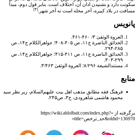
سکونت دارد و نشنیدن اذان آن، اختلاف است. بنابر قول دوم، مبدأ
[۴]
مسافت در بلاد کبیره، آخر محله است نه آخر شهر.
پانویس
العروة الوثقىٰ ۳/ ۴۶۰-۴۶۱.
الحدائق الناضرة ج۱۱، ص ۴۰۵-۴۰۸؛ جواهرالکلام ج۱۴، ص
۲۸۵-۲۹۴.
الحدائق الناضرة ج۱۱، ص ۴۱۱-۴۱۵؛ جواهرالکلام ج۱۴، ص
۲۹۹-۳۰۳.
مستندالشیعة ۸/۲۹۶؛ العروة الوثقىٰ ۳/۴۶۳.
منابع
فرهنگ فقه مطابق مذهب اهل بیت علیهم‌السلام
، زیر نظر
سید
محمود هاشمى شاهرودى
، ج۳، ص۲۴۵.
برگرفته از «
https://wiki.ahlolbait.com/index.php?
title=حد_ترخص&oldid=136970
»