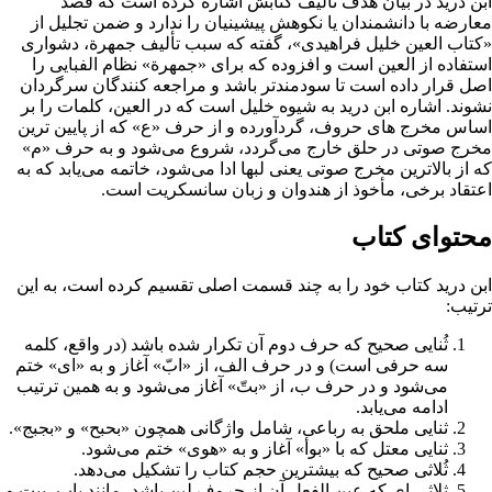
ابن درید در بیان هدف تألیف کتابش اشاره کرده است که قصد
معارضه با دانشمندان یا نکوهش پیشینیان را ندارد و ضمن تجلیل از
«
کتاب العین
خلیل فراهیدی»، گفته که سبب تألیف جمهرة، دشواری
استفاده از العین است و افزوده که برای «جمهرة» نظام الفبایی را
اصل قرار داده است تا سودمندتر باشد و مراجعه کنندگان سرگردان
نشوند. اشاره ابن درید به شیوه خلیل است که در العین، کلمات را بر
اساس مخرج های حروف، گردآورده و از حرف «ع» که از پایین ‌ترین
مخرج صوتی در حلق خارج می‌گردد، شروع می‌شود و به حرف «م»
که از بالاترین مخرج صوتی یعنی لبها ادا می‌شود، خاتمه می‌یابد که به
اعتقاد برخی، مأخوذ از هندوان و زبان سانسکریت است.
محتوای کتاب
ابن درید کتاب خود را به چند قسمت اصلی تقسیم کرده است، به این
ترتیب:
ثُنایی صحیح که حرف دوم آن تکرار شده باشد (در واقع، کلمه
سه حرفی است) و در حرف الف، از «ابّ» آغاز و به «ای» ختم
می‌شود و در حرف ب، از «بتّ» آغاز می‌شود و به همین ترتیب
ادامه می‌یابد.
ثنایی ملحق به رباعی، شامل واژگانی همچون «بحبح» و «بجبج».
ثنایی معتل که با «بوأ» آغاز و به «هوی» ختم می‌شود.
ثُلاثی صحیح که بیشترین حجم کتاب را تشکیل می‌دهد.
ثلاثی ای که عین الفعل آن از حروف لین باشد، مانند باب، بیت و