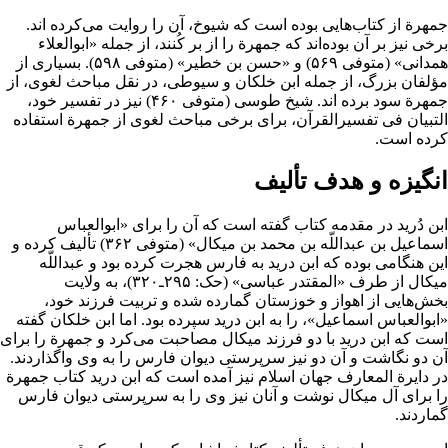
جمهرة از کتاب‌هایی بوده است که شیوخ، آن را روایت می‌کرده اند.
برخی نیز بر آن بوده‌اند که جمهرة را از بر کُنند، از جمله «ابوالعلاء
همدانی» (متوفی ۵۶۹) و «حسن بن خطیر» (متوفی ۵۹۸). بسیاری از
مؤلفان بزرگ، از جمله
ابن خلکان
و
سیوطی
، در نقل مباحث لغوی، از
جمهرة سود برده اند.
شیخ طوسی
(متوفی ۴۶۰) نیز در تفسیر خود،
التبیان فی تفسیرالقرآن
، برای برخی مباحث لغوی از جمهرة استفاده
کرده است.
انگیزه و هدف تألیف
ابن دُرید
در مقدمه کتاب گفته است که آن را برای «ابوالعباس
اسماعیل بن عبداللّه بن محمد بن میکال» (متوفی ۳۶۲) تألیف کرده و
این هنگامی بوده که ابن درید به فارس هجرت کرده بود و عبداللّه
میکال از طرف «
المقتدر عباسی
» (حک: ۲۹۵ـ۳۲۰)، به ولایت
بخش‌هایی از اهواز و خوزستان گمارده شده و تربیت فرزند خود،
«ابوالعباس اسماعیل»، را به ابن درید سپرده بود. اما ابن خلکان گفته
است که ابن درید با دو فرزند میکال مصاحبت می‌کرد و جمهرة را برای
آن دو نگاشت و آن دو نیز سرپرستی دیوان فارس را به وی واگذاردند.
در دایرة المعارف جهان اسلام نیز آمده است که ابن درید کتاب جمهرة
را برای آل میکال نوشت و آنان نیز وی را به سرپرستی
دیوان
فارس
گماردند.