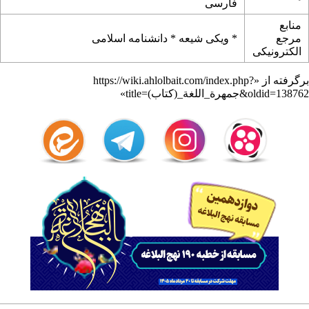
فارسی
منابع
مرجع
*
ویکی شیعه
*
دانشنامه اسلامی
الکترونیکی
برگرفته از «
https://wiki.ahlolbait.com/index.php?
title=جمهرة_اللغة_(کتاب)&oldid=138762
»