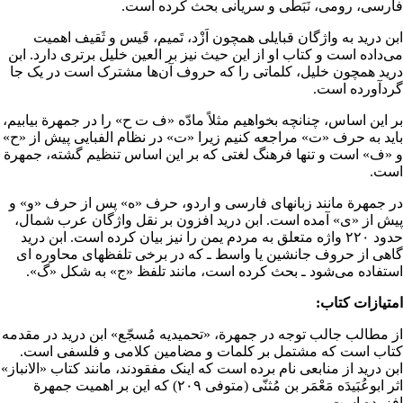
فارسی، رومی، نَبَطی و
سریانی
بحث کرده است.
ابن درید به واژگان قبایلی همچون اَزْد، تَمیم، قَیس و ثَقیف اهمیت
می‌داده است و کتاب او از این حیث نیز بر العین خلیل برتری دارد. ابن
درید همچون خلیل، کلماتی را که حروف آن‌ها مشترک است در یک جا
گردآورده است.
بر این اساس، چنانچه بخواهیم مثلاً مادّه «ف ت ح» را در جمهرة بیابیم،
باید به حرف «ت» مراجعه کنیم زیرا «ت» در نظام الفبایی پیش از «ح»
و «ف» است و تنها فرهنگ لغتی که بر این اساس تنظیم گشته، جمهرة
است.
در جمهرة مانند زبانهای فارسی و اردو، حرف «ه» پس از حرف «و» و
پیش از «ی» آمده است. ابن درید افزون بر نقل واژگان عرب شمال،
حدود ۲۲۰ واژه متعلق به مردم
یمن
را نیز بیان کرده است. ابن درید
گاهی از حروف جانشین یا واسط ـ که در برخی تلفظهای محاوره ای
استفاده می‌شود ـ بحث کرده است، مانند تلفظ «ج» به شکل «گ».
امتیازات کتاب:
از مطالب جالب توجه در جمهرة، «تحمیدیه مُسجّع» ابن درید در مقدمه
کتاب است که مشتمل بر کلمات و مضامین
کلامی
و
فلسفی
است.
ابن درید از منابعی نام برده است که اینک مفقودند، مانند کتاب «الانباز»
اثر ابوعُبَیدَه مَعْمَر بن مُثنّی (متوفی ۲۰۹) که این بر اهمیت جمهرة
افزوده است.