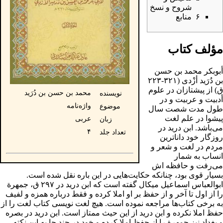
شروح و نسخ
۶
منابع
مؤلف کتاب
أبوبکر محمد بن حسن
بن‌ دُرَید أزْدی‌
(۳۲۱-۲۲۳
ق) از پیشتازان‌ در علوم‌
محمد بن حسن بن دُرَید
نویسنده
أدبیت‌ و عربیت‌ و در
واژه‌نامه
موضوع
طول‌ مدت‌ شصت‌ سال‌
پیشوا در
علم‌ لغت‌
عربی
زبان
می‌باشد. ابن درید در
۴
تعداد جلد
روزگار خود داناترین
مردم در
لغت
و
شعر
و
انساب به شمار
می‌رفت و حافظه اش
بسیار قوی بود، چنانکه حکایت‌هایی در این باره نقل شده است.
ابوالعباس اسماعیل میکال گفته است که ابن درید در ۲۹۷ ق، جمهرة
را از اول تا آخر و از حفظ بر او املا کرده و فقط درباره همزه و لفیف
به برخی کتاب‌ها مراجعه نموده است. هیچ لغت نویسی کتاب لغت را از
حفظ املا نکرده و ابن درید از این حیث ممتاز است. ابن درید در
بصره
و
بغداد
نیز جمهرة را از حفظ املا کرده و خود در چند جا به این نکته