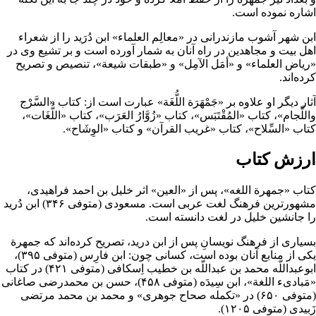
اشاره نموده است.
ابن‌ شهر آشوب‌ مازندرانی‌
در «
معالِم‌ العلماء
» ابن‌ دُرَید را از شعراء
اهل‌ بیت‌
و مجاهدین‌ در راه‌ آنان‌ به‌ شمار آورده‌ است‌ و بر
تشیع‌
وی‌ در
«
ریاض‌ العلماء
» و «
أمَل‌ الآمِل‌
» و «طبقات‌ شیعة‌»، تنصیص‌ و تصریح‌
کرده‌اند.
آثار دیگر او علاوه بر «جَمْهَرَة اللُّغَة» عبارت است از: کتاب‌ «السَّرْج‌
واللِّجام‌»، کتاب‌ «المُقْتَبَس‌»، کتاب‌ «زُوَّارُ العَرَب‌»، کتاب‌ «اللُّغَات‌»،
کتاب‌ «السِّلاح‌»، کتاب‌ «غریب‌ القرآن‌» و کتاب‌ «الوِشَاح‌».
ارزش کتاب
کتاب «جمهرة اللغه»، پس از «
العین
» اثر
خلیل بن احمد فراهیدی
،
مشهورترین فرهنگ لغت عربی است.
مسعودی
(متوفی ۳۴۶) ابن دُرید
را جانشین خلیل در
لغت
دانسته است.
بسیاری از فرهنگ نویسانِ پس از ابن درید، تصریح کرده‌اند که جمهرة
یکی از منابع آنان بوده است، کسانی چون:
ابن فارِس
(متوفی ۳۹۵)،
ابوعبداللّه محمد بن عبداللّه بن خطیب اِسکافی (متوفی ۴۲۱) در کتاب
«مَبادیء اللغة»، ابن سِیدَه (متوفی ۴۵۸)، حسن بن محمدرضی صاغانی
(متوفی ۶۵۰) در «تکمله صحاح جوهری» و محمد بن محمد مرتضی
زَبیدی (متوفی ۱۲۰۵).