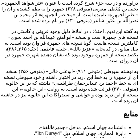
درآورده و در سه جزء شرح کرده است با عنوان «نثر شواهد الجمهرة».
یحیی بن مُعْطی مغربی (متوفی ۶۲۸) جمهرة را به نظم کشیده و آن را
«نظم الجمهرة» نامیده است. از «مختصر الجمهرة» اثر محمد بن
نصراللّه بن عُنَین شاعر (متوفی ۶۳۰) نیز نام برده شده است.
به گفته
ابن ندیم
، اختلاف در املاها دلیل وجود فزونی و کاستی در
نسخه های جمهرة است و نسخه «ابوالفتح عبیداللّه بن احمد نحوی»
کاملترین نسخه هاست. گویا نسخه های جمهرة فراوان بوده است. به
نقل منابع، در کتابخانه «عزیز باللّه»، خلیفه فاطمی (حک: ۳۶۵ـ۳۸۶)،
یکصد نسخه از جمهرة موجود بوده که نشان دهنده شهرت جمهرة در
آن دوران است.
به نوشته
سیوطی
(متوفی ۹۱۱) «ابوعلی قالی» (متوفی ۳۵۶) نسخه
ای از جمهرة را به خط ابن درید در اختیار داشته و خود سیوطی نسخه
ای به خط «احمد بن عبدالرحمان طرابلسی» داشته که بر
ابن خالویه
(متوفی ۳۷۰) قرائت شده بوده است. به روایت «ابن خالویه»، این
نسخه از ابن درید بوده و حواشی و استدراکات ابن خالویه نیز در حاشیه
آن بوده است.
منابع
دانشنامه جهان اسلام
، مدخل «جمهرةاللغة».
دایرة المعارف جهان اسلام، ذیل "Ibn Durayd".