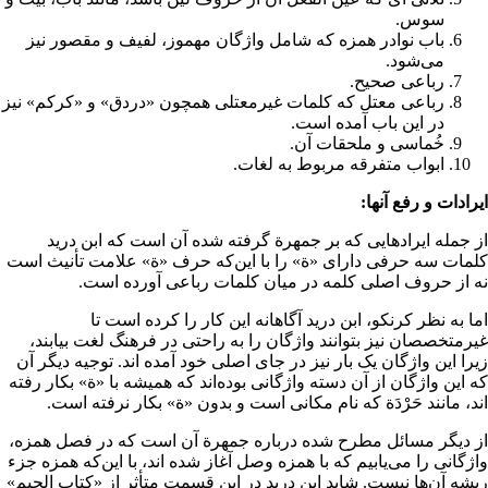
سوس.
باب نوادر همزه که شامل واژگان مهموز، لفیف و مقصور نیز
می‌شود.
رباعی صحیح.
رباعی معتل که کلمات غیرمعتلی همچون «دردق» و «کرکم» نیز
در این باب آمده است.
خُماسی و ملحقات آن.
ابواب متفرقه مربوط به لغات.
ایرادات و رفع آنها:
از جمله ایرادهایی که بر جمهرة گرفته شده آن است که ابن درید
کلمات سه حرفی دارای «ة» را با این‌که حرف «ة» علامت تأنیث است
نه از حروف اصلی کلمه در میان کلمات رباعی آورده است.
اما به نظر کرنکو، ابن درید آگاهانه این کار را کرده است تا
غیرمتخصصان نیز بتوانند واژگان را به راحتی در فرهنگ لغت بیابند،
زیرا این واژگان یک بار نیز در جای اصلی خود آمده اند. توجیه دیگر آن‌
که این واژگان از آن دسته واژگانی بوده‌اند که همیشه با «ة» بکار رفته
اند، مانند حَرْدَة که نام مکانی است و بدون «ة» بکار نرفته است.
از دیگر مسائل مطرح شده درباره جمهرة آن است که در فصل همزه،
واژگانی را می‌یابیم که با همزه وصل آغاز شده اند، با این‌که همزه جزء
ریشه آن‌ها نیست. شاید ابن درید در این قسمت متأثر از «کتاب الجیم»