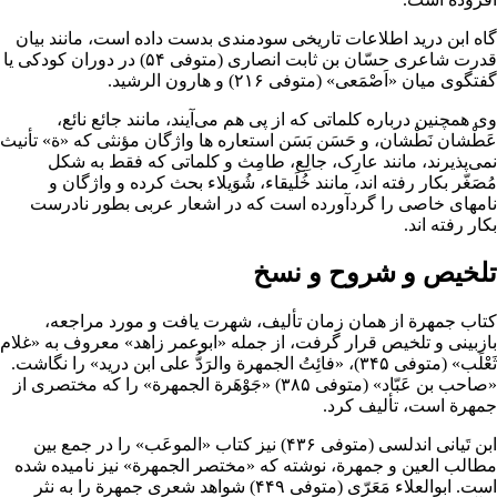
گاه ابن درید اطلاعات تاریخی سودمندی بدست داده است، مانند بیان
قدرت شاعری
حسّان بن ثابت انصاری
(متوفی ۵۴) در دوران کودکی یا
گفتگوی میان «اَصْمَعی» (متوفی ۲۱۶) و
هارون الرشید
.
وی همچنین درباره کلماتی که از پی هم می‌آیند، مانند جائع نائع،
عَطْشان نَطْشان، و حَسَن بَسَن استعاره ها واژگان مؤنثی که «ة» تأنیث
نمی‌پذیرند، مانند عارِک، جالِع، طامِث و کلماتی که فقط به شکل
مُصَغّر بکار رفته اند، مانند خُلَیقاء، شُوَیلاء بحث کرده و واژگان و
نامهای خاصی را گردآورده است که در اشعار عربی‌ بطور نادرست
بکار رفته اند.
تلخیص و شروح و نسخ
کتاب جمهرة از همان زمان تألیف، شهرت یافت و مورد مراجعه،
بازبینی و تلخیص قرار گرفت، از جمله «ابوعمر زاهد» معروف به «غلام
ثَعْلَب» (متوفی ۳۴۵)، «فائِتُ الجمهرة والرَدُّ علی ابن درید» را نگاشت.
«
صاحب بن عَبّاد
» (متوفی ۳۸۵) «جَوْهَرة الجمهرة» را که مختصری از
جمهرة است، تألیف کرد.
ابن تَیانی اندلسی (متوفی ۴۳۶) نیز کتاب «الموعَب» را در جمع بین
مطالب
العین
و جمهرة، نوشته که «مختصر الجمهرة» نیز نامیده شده
است. ابوالعلاء مَعَرّی (متوفی ۴۴۹) شواهد شعری جمهرة را به نثر