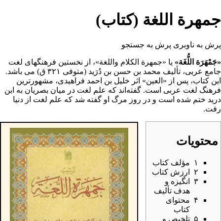
جمهرة اللغة (کتاب)
پرش به ناوبری
پرش به جستجو
«جَمْهَرَة اللُّغَة»
یا «جمهرة الکلام واللغة»، از نخستین فرهنگهای لغت
جامع عربی، تألیف
محمد بن حسن بن دُرَید
(متوفی ۳۲۱ ق) می باشد.
این کتاب، پس از «
العین
» اثر
خلیل بن احمد فراهیدی
، مشهورترین
فرهنگ لغت عربی است. گفته‌اند که
علم لغت
در میان بصریان به ابن
درید ختم شده است و در روز مرگ او گفته شد که علم لغت از دنیا
رفت.
محتویات
۱
مؤلف کتاب
۲
ارزش کتاب
۳
انگیزه و
هدف تألیف
۴
محتوای
کتاب
۵
تلخیص و