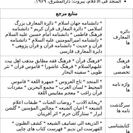
المنجد فی الاعلام، بیروت: دارالمشرق، ۱۹۶۹.
منابع مرجع
*
دانشنامه جهان اسلام
*
دائرة المعارف بزرگ
اسلامی
*
دائرة المعارف قرآن کریم
*
دانشنامه
دائره
فرهنگ فاطمی
*
دانشنامه امام حسین علیه السلام
المعارف
*
دانشنامه امیرالمومنین علیه السلام
*
دانشنامه
ها
قرآن و حدیث
*
دانشنامه قرآن و قرآن پژوهی
*
دایرة المعارف فارسی
فرهنگ
*
فرهنگ قرآن
*
فرهنگ فقه مطابق مذهب اهل بیت
های
علیهم‌السلام
*
فرهنگ عاشورا
*
قاموس قرآن
*
نثر
تخصصی
طوبی
*
سفینه البحار
*
المنجد
*
تاج العروس
*
جمهرة اللغة
*
قاموس
واژه نامه
المحیط
*
لسان العرب
*
مجمع البحرین
*
مفردات
ها
قرآن راغب
*
معجم مقاییس اللغة
*
ريحانة الادب
*
روضات الجنات
*
طبقات اعلام
سرگذشت
الشیعه‌
*
اعیان الشیعه
*
مجالس المؤمنین
*
گلشن
نامه ها
ابرار
*
ستارگان حرم
*
اثر آفرینان
*
الذریعه الی تصانیف الشیعه
*
کشف الظنون
*
کتابشناسی
الفهرست ابن ندیم
*
فهرست کتاب های چاپی
ها