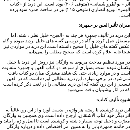
اثر «ابوعَمْرو شَیبانی» (متوفی ۲۰۶) بوده است. ابن درید از «کتاب
الهمز» ابوزیدِ انصاری (متوفی ۲۱۵) نیز در مباحث همزه سود برده
است.
میزان تأثیر العین بر جمهرة:
ابن درید در تألیف جمهرة هر چند به «
العین
» خلیل نظر داشته، اما
مستقل عمل کرده و گاه در درستی گفته های خلیل تردید نموده و گاه
عکس گفته های خلیل را صحیح دانسته است. ابن درید در مواردی نیز
شجاعانه اعلام کرده است که صحیح مطلب را نمی‌دانم.
در مورد تنظیم مباحث مربوط به واژگان نیز روش ابن درید با خلیل
یکسان نبوده است. بسیاری از شواهد دو کتاب العین و جمهرة متفاوت
است و در موارد زیادی حتی یک شاهد مشترک میان دو کتاب یافت
نمی‌شود. در برخی موارد، ابن درید مطالبی آورده است که در العین
نیست از این رو، گفته که ابن درید مطالبی را در لغت ذکر کرده است
که در آثار پیشینیان یافت نمی‌شود.
شیوه تألیف کتاب:
ابن درید کوشیده تا ریشه هر واژه را بدست آورد و از این رو، غالباً به
اثر دیگر خود کتاب الاشتقاق، ارجاع داده است. وی همچنین به واژگان
معرّب و دَخیل توجه بسیار داشته و کوشیده است تا اصل واژه را بیابد و
در خاتمه جمهرة بابی را به همین امر اختصاص داده و درباره واژگان