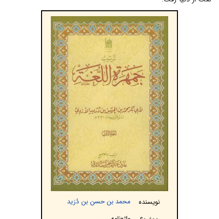
محمد بن حسن بن دُرَید
نویسنده
واژه‌نامه