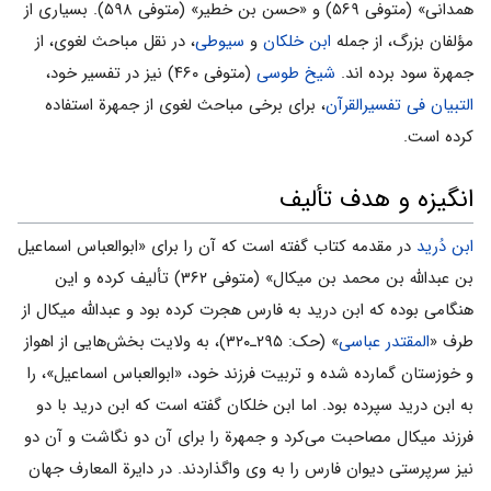
همدانی» (متوفی ۵۶۹) و «حسن بن خطیر» (متوفی ۵۹۸). بسیاری از
مؤلفان بزرگ، از جمله
ابن خلکان
و
سیوطی
، در نقل مباحث لغوی، از
جمهرة سود برده اند.
شیخ طوسی
(متوفی ۴۶۰) نیز در تفسیر خود،
التبیان فی تفسیرالقرآن
، برای برخی مباحث لغوی از جمهرة استفاده
کرده است.
انگیزه و هدف تألیف
ابن دُرید
در مقدمه کتاب گفته است که آن را برای «ابوالعباس اسماعیل
بن عبداللّه بن محمد بن میکال» (متوفی ۳۶۲) تألیف کرده و این
هنگامی بوده که ابن درید به فارس هجرت کرده بود و عبداللّه میکال از
طرف «
المقتدر عباسی
» (حک: ۲۹۵ـ۳۲۰)، به ولایت بخش‌هایی از اهواز
و خوزستان گمارده شده و تربیت فرزند خود، «ابوالعباس اسماعیل»، را
به ابن درید سپرده بود. اما ابن خلکان گفته است که ابن درید با دو
فرزند میکال مصاحبت می‌کرد و جمهرة را برای آن دو نگاشت و آن دو
نیز سرپرستی دیوان فارس را به وی واگذاردند. در دایرة المعارف جهان