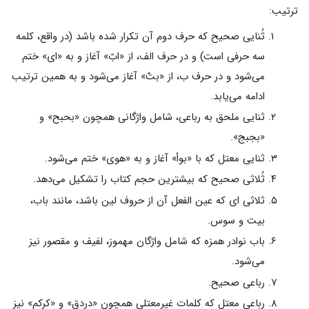
ترتیب:
ثُنایی صحیح که حرف دوم آن تکرار شده باشد (در واقع، کلمه
سه حرفی است) و در حرف الف، از «ابّ» آغاز و به «ای» ختم
می‌شود و در حرف ب، از «بتّ» آغاز می‌شود و به همین ترتیب
ادامه می‌یابد.
ثنایی ملحق به رباعی، شامل واژگانی همچون «بحبح» و
«بجبج».
ثنایی معتل که با «بوأ» آغاز و به «هوی» ختم می‌شود.
ثُلاثی صحیح که بیشترین حجم کتاب را تشکیل می‌دهد.
ثلاثی ای که عین الفعل آن از حروف لین باشد، مانند باب،
بیت و سوس.
باب نوادر همزه که شامل واژگان مهموز، لفیف و مقصور نیز
می‌شود.
رباعی صحیح.
رباعی معتل که کلمات غیرمعتلی همچون «دردق» و «کرکم» نیز