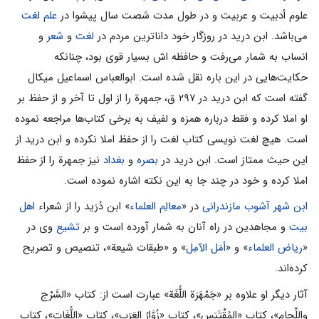
علوم‌ أدبیت‌ و عربیت‌ و در طول‌ مدت‌ شصت‌ سال‌ پیشوا در
علم‌ لغت‌
می‌باشد. ابن درید در روزگار خود داناترین مردم در
لغت
و
شعر
و
انساب به شمار می‌رفت و حافظه اش بسیار قوی بود، چنانکه
حکایت‌هایی در این باره نقل شده است. ابوالعباس اسماعیل میکال
گفته است که ابن درید در ۲۹۷ ق، جمهرة را از اول تا آخر و از حفظ بر
او املا کرده و فقط درباره همزه و لفیف به برخی کتاب‌ها مراجعه نموده
است. هیچ لغت نویسی کتاب لغت را از حفظ املا نکرده و ابن درید از
این حیث ممتاز است. ابن درید در
بصره
و
بغداد
نیز جمهرة را از حفظ
املا کرده و خود در چند جا به این نکته اشاره نموده است.
ابن‌ شهر آشوب‌ مازندرانی‌
در «
معالِم‌ العلماء
» ابن‌ دُرَید را از شعراء
اهل‌
بیت‌
و مجاهدین‌ در راه‌ آنان‌ به‌ شمار آورده‌ است‌ و بر
تشیع‌
وی‌ در
«
ریاض‌ العلماء
» و «
أمَل‌ الآمِل‌
» و «طبقات‌ شیعة‌»، تنصیص‌ و تصریح‌
کرده‌اند.
آثار دیگر او علاوه بر «جَمْهَرَة اللُّغَة» عبارت است از: کتاب‌ «السَّرْج‌
واللِّجام‌»، کتاب‌ «المُقْتَبَس‌»، کتاب‌ «زُوَّارُ العَرَب‌»، کتاب‌ «اللُّغَات‌»، کتاب‌