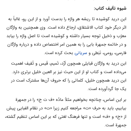
شیوه تألیف کتاب:
ابن درید کوشیده تا ریشه هر واژه را بدست آورد و از این رو، غالباً به
اثر دیگر خود کتاب الاشتقاق، ارجاع داده است. وی همچنین به واژگان
معرّب و دَخیل توجه بسیار داشته و کوشیده است تا اصل واژه را بیابد
و در خاتمه جمهرة بابی را به همین امر اختصاص داده و درباره واژگان
فارسی، رومی، نَبَطی و
سریانی
بحث کرده است.
ابن درید به واژگان قبایلی همچون اَزْد، تَمیم، قَیس و ثَقیف اهمیت
می‌داده است و کتاب او از این حیث نیز بر العین خلیل برتری دارد.
ابن درید همچون خلیل، کلماتی را که حروف آن‌ها مشترک است در
یک جا گردآورده است.
بر این اساس، چنانچه بخواهیم مثلاً مادّه «ف ت ح» را در جمهرة
بیابیم، باید به حرف «ت» مراجعه کنیم زیرا «ت» در نظام الفبایی پیش
از «ح» و «ف» است و تنها فرهنگ لغتی که بر این اساس تنظیم گشته،
جمهرة است.