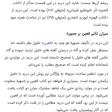
ریشه آن‌ها نیست. شاید ابن درید در این قسمت متأثر از «کتاب
الجیم» اثر «ابوعَمْرو شَیبانی» (متوفی ۲۰۶) بوده است. ابن درید از
«کتاب الهمز» ابوزیدِ انصاری (متوفی ۲۱۵) نیز در مباحث همزه سود
برده است.
میزان تأثیر العین بر جمهرة:
ابن درید در تألیف جمهرة هر چند به «
العین
» خلیل نظر داشته، اما
مستقل عمل کرده و گاه در درستی گفته های خلیل تردید نموده و گاه
عکس گفته های خلیل را صحیح دانسته است. ابن درید در مواردی نیز
شجاعانه اعلام کرده است که صحیح مطلب را نمی‌دانم.
در مورد تنظیم مباحث مربوط به واژگان نیز روش ابن درید با خلیل
یکسان نبوده است. بسیاری از شواهد دو کتاب العین و جمهرة متفاوت
است و در موارد زیادی حتی یک شاهد مشترک میان دو کتاب یافت
نمی‌شود. در برخی موارد، ابن درید مطالبی آورده است که در العین
نیست از این رو، گفته که ابن درید مطالبی را در لغت ذکر کرده است
که در آثار پیشینیان یافت نمی‌شود.