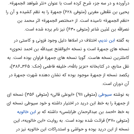
درآورده و در سه جزء شرح کرده است با عنوان «نثر شواهد الجمهرة».
یحیی بن مُعْطی مغربی (متوفی ۶۲۸) جمهرة را به نظم کشیده و آن را
«نظم الجمهرة» نامیده است. از «مختصر الجمهرة» اثر محمد بن
نصراللّه بن عُنَین شاعر (متوفی ۶۳۰) نیز نام برده شده است.
به گفته
ابن ندیم
، اختلاف در املاها دلیل وجود فزونی و کاستی در
نسخه های جمهرة است و نسخه «ابوالفتح عبیداللّه بن احمد نحوی»
کاملترین نسخه هاست. گویا نسخه های جمهرة فراوان بوده است. به
نقل منابع، در کتابخانه «عزیز باللّه»، خلیفه فاطمی (حک: ۳۶۵ـ۳۸۶)،
یکصد نسخه از جمهرة موجود بوده که نشان دهنده شهرت جمهرة در
آن دوران است.
به نوشته
سیوطی
(متوفی ۹۱۱) «ابوعلی قالی» (متوفی ۳۵۶) نسخه ای
از جمهرة را به خط ابن درید در اختیار داشته و خود سیوطی نسخه ای
به خط «احمد بن عبدالرحمان طرابلسی» داشته که بر
ابن خالویه
(متوفی ۳۷۰) قرائت شده بوده است. به روایت «ابن خالویه»، این
نسخه از ابن درید بوده و حواشی و استدراکات ابن خالویه نیز در