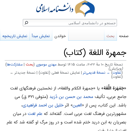
ستجو
صفحه
بحث
خواندن
نمایش مبدأ
نمایش تاریخچه
جمهرة اللغة (کتاب)
نسخهٔ تاریخ ‏۱۰ مهٔ ۲۰۲۲، ساعت ۱۶:۱۵ توسط
مهدی موسوی
(
بحث
|
مشارکت‌ها
)
(ویرایش)
(
تفاوت
)
→ نسخهٔ قدیمی‌تر
| نمایش نسخهٔ فعلی (تفاوت) | نسخهٔ جدیدتر ←
(تفاوت)
پرش
پرش
«جَمْهَرَة اللُّغَة»
یا «جمهرة الکلام واللغة»، از نخستین فرهنگهای لغت
به
به
جامع عربی، تألیف
محمد بن حسن بن دُرَید
(متوفی ۳۲۱ ق) می
ناوبری
جستجو
باشد. این کتاب، پس از «
العین
» اثر
خلیل بن احمد فراهیدی
،
مشهورترین فرهنگ لغت عربی است. گفته‌اند که
علم لغت
در میان
بصریان به ابن درید ختم شده است و در روز مرگ او گفته شد که علم
لغت از دنیا رفت.