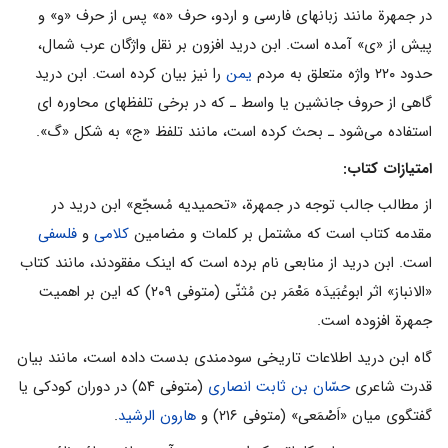
در جمهرة مانند زبانهای فارسی و اردو، حرف «ه» پس از حرف «و» و
پیش از «ی» آمده است. ابن درید افزون بر نقل واژگان عرب شمال،
حدود ۲۲۰ واژه متعلق به مردم
یمن
را نیز بیان کرده است. ابن درید
گاهی از حروف جانشین یا واسط ـ که در برخی تلفظهای محاوره ای
استفاده می‌شود ـ بحث کرده است، مانند تلفظ «ج» به شکل «گ».
امتیازات کتاب:
از مطالب جالب توجه در جمهرة، «تحمیدیه مُسجّع» ابن درید در
مقدمه کتاب است که مشتمل بر کلمات و مضامین
کلامی
و
فلسفی
است. ابن درید از منابعی نام برده است که اینک مفقودند، مانند کتاب
«الانباز» اثر ابوعُبَیدَه مَعْمَر بن مُثنّی (متوفی ۲۰۹) که این بر اهمیت
جمهرة افزوده است.
گاه ابن درید اطلاعات تاریخی سودمندی بدست داده است، مانند بیان
قدرت شاعری
حسّان بن ثابت انصاری
(متوفی ۵۴) در دوران کودکی یا
گفتگوی میان «اَصْمَعی» (متوفی ۲۱۶) و
هارون الرشید
.