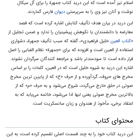
اسلام نیز آمده است که ابن درید کتاب جمهرة را برای آل میکال
نوشت و آنان نیز وی را به سرپرستی
دیوان
فارس گماردند.
ابن درید در بیان هدف تألیف کتابش اشاره کرده است که قصد
معارضه با دانشمندان یا نکوهش پیشینیان را ندارد و ضمن تجلیل از
«
کتاب العین
خلیل فراهیدی»، گفته که سبب تألیف جمهرة، دشواری
استفاده از العین است و افزوده که برای «جمهرة» نظام الفبایی را اصل
قرار داده است تا سودمندتر باشد و مراجعه کنندگان سرگردان نشوند.
اشاره ابن درید به شیوه خلیل است که در العین، کلمات را بر اساس
مخرج های حروف، گردآورده و از حرف «ع» که از پایین ‌ترین مخرج
صوتی در حلق خارج می‌گردد، شروع می‌شود و به حرف «م» که از
بالاترین مخرج صوتی یعنی لبها ادا می‌شود، خاتمه می‌یابد که به
اعتقاد برخی، مأخوذ از هندوان و زبان سانسکریت است.
محتوای کتاب
ابن درید کتاب خود را به چند قسمت اصلی تقسیم کرده است، به این