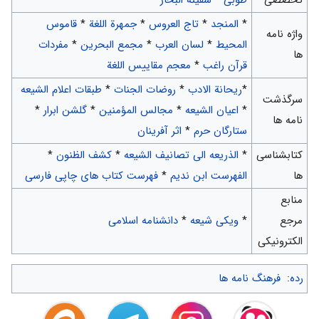
*
المنجد
*
تاج العروس
*
جمهرة اللغة
*
قاموس
واژه نامه
المحیط
*
لسان العرب
*
مجمع البحرین
*
مفردات
ها
قرآن راغب
*
معجم مقاییس اللغة
*
ريحانة الادب
*
روضات الجنات
*
طبقات اعلام الشیعه‌
سرگذشت
*
اعیان الشیعه
*
مجالس المؤمنین
*
گلشن ابرار
*
نامه ها
ستارگان حرم
*
اثر آفرینان
کتابشناسی
*
الذریعه الی تصانیف الشیعه
*
کشف الظنون
*
ها
الفهرست ابن ندیم
*
فهرست کتاب های چاپی فارسی
منابع
مرجع
*
ویکی شیعه
*
دانشنامه اسلامی
الکترونیکی
رده
:
فرهنگ نامه ها