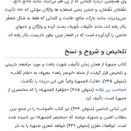
وی همچنین درباره کلماتی که از پی هم می‌آیند، مانند جائع نائع،
عَطْشان نَطْشان، و حَسَن بَسَن استعاره ها واژگان مؤنثی که «ة» تأنیث
نمی‌پذیرند، مانند عارِک، جالِع، طامِث و کلماتی که فقط به شکل مُصَغّر
بکار رفته اند، مانند خُلَیقاء، شُوَیلاء بحث کرده و واژگان و نامهای
خاصی را گردآورده است که در اشعار عربی‌ بطور نادرست بکار رفته اند.
تلخیص و شروح و نسخ
کتاب جمهرة از همان زمان تألیف، شهرت یافت و مورد مراجعه، بازبینی
و تلخیص قرار گرفت، از جمله «ابوعمر زاهد» معروف به «غلام ثَعْلَب»
(متوفی ۳۴۵)، «فائِتُ الجمهرة والرَدُّ علی ابن درید» را نگاشت.
«
صاحب بن عَبّاد
» (متوفی ۳۸۵) «جَوْهَرة الجمهرة» را که مختصری از
جمهرة است، تألیف کرد.
ابن تَیانی اندلسی (متوفی ۴۳۶) نیز کتاب «الموعَب» را در جمع بین
مطالب
العین
و جمهرة، نوشته که «مختصر الجمهرة» نیز نامیده شده
است. ابوالعلاء مَعَرّی (متوفی ۴۴۹) شواهد شعری جمهرة را به نثر