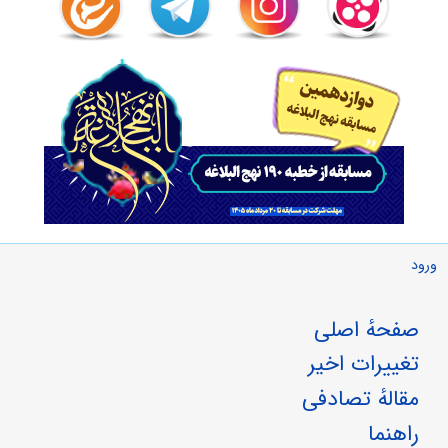
ورود
صفحهٔ اصلی
تغییرات اخیر
مقالهٔ تصادفی
راهنما