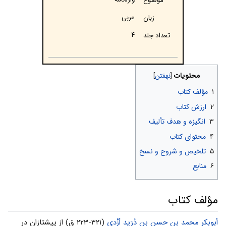
موضوع
عربی
زبان
۴
تعداد جلد
محتویات
۱
مؤلف کتاب
۲
ارزش کتاب
۳
انگیزه و هدف تألیف
۴
محتوای کتاب
۵
تلخیص و شروح و نسخ
۶
منابع
مؤلف کتاب
أبوبکر محمد بن حسن بن‌ دُرَید أزْدی‌
(۳۲۱-۲۲۳ ق) از پیشتازان‌ در