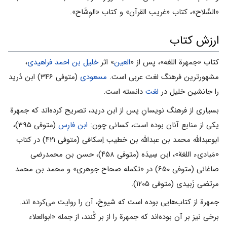
«السِّلاح‌»، کتاب‌ «غریب‌ القرآن‌» و کتاب‌ «الوِشَاح‌».
ارزش کتاب
کتاب «جمهرة اللغه»، پس از «
العین
» اثر
خلیل بن احمد فراهیدی
،
مشهورترین فرهنگ لغت عربی است.
مسعودی
(متوفی ۳۴۶) ابن دُرید
را جانشین خلیل در
لغت
دانسته است.
بسیاری از فرهنگ نویسانِ پس از ابن درید، تصریح کرده‌اند که جمهرة
یکی از منابع آنان بوده است، کسانی چون:
ابن فارِس
(متوفی ۳۹۵)،
ابوعبداللّه محمد بن عبداللّه بن خطیب اِسکافی (متوفی ۴۲۱) در کتاب
«مَبادیء اللغة»، ابن سِیدَه (متوفی ۴۵۸)، حسن بن محمدرضی
صاغانی (متوفی ۶۵۰) در «تکمله صحاح جوهری» و محمد بن محمد
مرتضی زَبیدی (متوفی ۱۲۰۵).
جمهرة از کتاب‌هایی بوده است که شیوخ، آن را روایت می‌کرده اند.
برخی نیز بر آن بوده‌اند که جمهرة را از بر کُنند، از جمله «ابوالعلاء