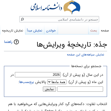
ستجو
صفحه
بحث
خواندن
نمایش مبدأ
نمایش تاریخچه
راهنما
جدّه: تاریخچهٔ ویرایش‌ها
نمایش سیاهه‌های این صفحه
پرش
پرش
جستجو برای نسخه‌ها
به
به
در این سال (و پیش از آن):
در
ناوبری
جستجو
این ماه (و پیش از آن):
پالایش
برچسب‌ها
:
انتخاب تفاوت: دکمه‌های گرد کنار ویرایش‌هایی که می‌خواهید با هم