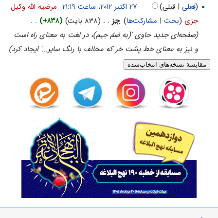
(
فعلی
| قبلی)
‏
مرضیه الله وکیل
جزی
(
بحث
|
مشارکت‌ها
)
‏
جز
. .
(۸۳۸ بایت)
(+۸۳۸)
‏
. .
(صفحه‌ای جدید حاوی '(به ضمّ جیم)، در لغت به معناى راه است
و نیز به معناى خط پشت خر كه مخالف با رنگ سایر...' ایجاد کرد)