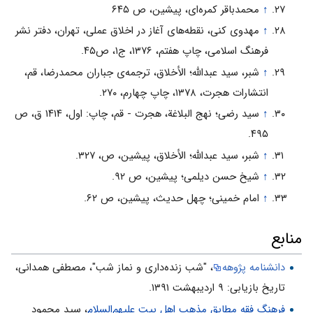
↑
محمدباقر کمره‌اى، پیشین، ص ۶۴۵
↑
مهدوى کنى، نقطه‌هاى آغاز در اخلاق عملى، تهران، دفتر نشر
فرهنگ اسلامى، چاپ هفتم، ۱۳۷۶، ج۱، ‌ص۴۵.
↑
شبر، سید عبدالله؛ الأخلاق، ترجمه‌ی جباران محمدرضا، قم،
انتشارات هجرت، ۱۳۷۸، چاپ چهارم، ۲۷۰.
↑
سید رضى؛ نهج البلاغة، هجرت - قم، چاپ: اول، ۱۴۱۴ ق،‌ ص
۴۹۵.
↑
شبر، سید عبدالله؛ الأخلاق، پیشین، ص، ۳۲۷.
↑
شیخ حسن دیلمى؛ پیشین، ص ۹۲.
↑
امام خمینى؛ چهل حدیث، پیشین، ص ۶۲.
منابع
دانشنامه پژوهه
، "شب زنده‌داری و نماز شب"، مصطفی همدانی،
تاریخ بازیابی: ۹ اردیبهشت ۱۳۹۱.
فرهنگ فقه مطابق مذهب اهل بیت علیهم‌السلام
، سید محمود