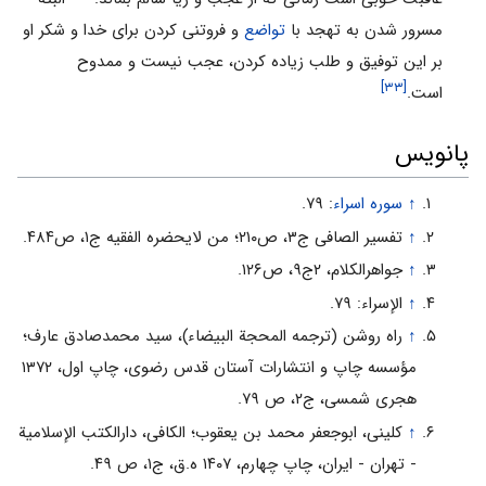
مسرور شدن به تهجد با
تواضع
و فروتنى کردن براى خدا و شکر او
بر این توفیق و طلب زیاده کردن، عجب نیست و ممدوح
[۳۳]
است.
پانویس
↑
سوره اسراء
: ۷۹.
↑
تفسیر الصافى ج۳، ص۲۱۰؛ من لایحضره الفقیه ج۱، ص۴۸۴.
↑
جواهرالکلام، ۲ج۹، ص۱۲۶.
↑
الإسراء: ۷۹.
↑
راه روشن (ترجمه المحجة البیضاء)، سید محمدصادق عارف؛
مؤسسه چاپ و انتشارات آستان قدس رضوى، چاپ اول، ۱۳۷۲
هجرى شمسى‌، ج۲، ص ۷۹.
↑
کلینى، ابوجعفر محمد بن یعقوب؛ الکافی، دارالکتب الإسلامیة
- تهران - ایران، چاپ ‌چهارم، ۱۴۰۷ ه.ق، ج۱، ص ۴۹.