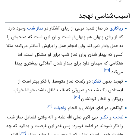
آسیب‌شناسی تهجد
ریاکاری
در نماز شب: نوعی از ریاى آشکار در
نماز شب
وجود دارد
که از ریای پنهان هم پنهان‌تر است و آن این است که صاحبش را
به عمل وادار نمى‌کند ولى انجام عمل را برایش آسانتر مى‌کند؛ مثلا
کسى که بیدار شدن براى نماز شب برای او مشکل است، اما
هنگامى که مهمان دارد براى بیدار شدن آمادگى بیشترى پیدا
[۲۹]
مى‌کند.
تهجد بدون
تفکر
: دو رکعت نماز متوسط با فکر بهتر است از
ایستادن یک شب در صورتى که قلب غافل باشد، خوشا خواب
[۳۰]
زیرکان و افطار کردنشان.
[۳۱]
کوتاهی در اداى فرائض و انجام
واجبات
.
عُجب
و
تکبر
: نبى اکرم صلی الله علیه و آله وقتی فضایل نماز شب
را ذکر نمودند در ادامه فرمود: پس قدر این فرصت را بدانید که چه
[۳۲]
عاقبت خوبى است زمانى که از عجب و ریا سالم بماند.
البته