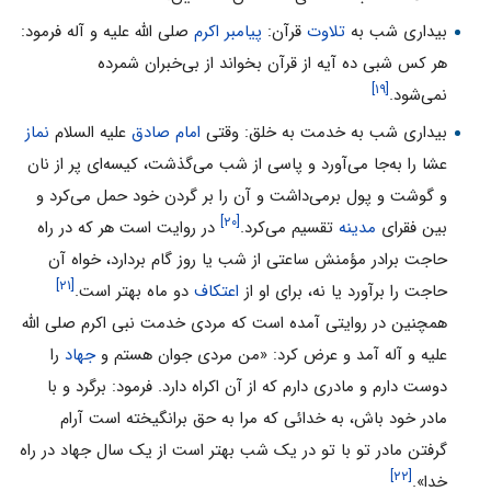
بیداری شب به
تلاوت
قرآن:
پیامبر اکرم
صلی الله علیه و آله فرمود:
هر کس شبى ده آیه از قرآن بخواند از بى‌خبران شمرده
[۱۹]
نمى‌شود.
بیداری شب به خدمت به خلق: وقتى
امام صادق
علیه السلام
نماز
عشا را به‌جا مى‌آورد و پاسى از شب مى‌گذشت، کیسه‌ای پر از نان
و گوشت و پول برمى‌داشت و آن را بر گردن خود حمل مى‌کرد و
[۲۰]
بین فقرای
مدینه‌
تقسیم می‌کرد.
در روایت است هر که در راه
حاجت برادر مؤمنش ساعتى از شب یا روز گام بردارد، خواه آن
[۲۱]
حاجت را برآورد یا نه، براى او از
اعتکاف
دو ماه بهتر است.
همچنین در روایتی آمده است که مردى خدمت نبى اکرم صلی الله
علیه و آله آمد و عرض کرد: «من مردى جوان هستم و
جهاد
را
دوست دارم و مادرى دارم که از آن اکراه دارد. فرمود: برگرد و با
مادر خود باش، به خدائى که مرا به حق برانگیخته است آرام
گرفتن مادر تو با تو در یک شب بهتر است از یک سال جهاد در راه
[۲۲]
خدا».