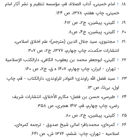
↑
امام خمینى، آداب الصلاة، قم، مؤسسه تنظیم و نشر آثار امام
خمینى، چاپ هفتم، ۱۳۷۸، ص ۱۶۴.
↑
کلینى، پیشین، ج۲، ص ۶۱۲.
↑
کلینى، پیشین، ‌ج۴، ص۸.
↑
مجتبوى، سید جلال الدین (مترجم)؛ علم اخلاق اسلامى،
انتشارات حکمت، چاپ چهارم، ۱۳۷۷، ج۲، ص ۳۰۷.
↑
کلینى، ابوجعفر محمد بن یعقوب؛ الکافی، دارالکتب الإسلامیة
- تهران - ایران، چاپ ‌چهارم، ۱۴۰۷ ه.ق، ج۲، ص ۱۶۰.
↑
سید فضل الله راوندى؛ النوادر للراوندی، دارالکتاب - قم، چاپ:
اول، بی‌تا، ص ۱۳.
↑
طبرسى، حسن بن فضل؛ مکارم الأخلاق، انتشارات شریف
رضى، چاپ چهارم، قم، ۱۴۱۲ هجرى،‌ ص ۳۵۸.
↑
کلینى، پیشین، ج۲، ص ۸۰.
↑
کمره‌اى، محمدباقر؛ امالى شیخ صدوق - ترجمه کمره‌اى،
اسلامیه - تهران، چاپ: ششم، ۱۳۷۶ ش، ص ۶۴۱.