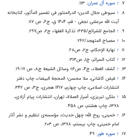
↑
سوره آل ‌عمران
: ۱۱۳.
↑
سیوطى جلال الدین؛ الدرالمنثور فى تفسیر المأثور، کتابخانه
آیت الله مرعشى نجفى - قم، ۱۴۰۴ ق، ج۶، ص ۱۱۷.
↑
الجامع للشرائع/۶۳۵؛ تذکرة الفقهاء ج۲، ص۲۹۷.
↑
مصباح المتهجد/۲۶۲.
↑
نهایة الإحکام، ج۲، ص۶۸.
↑
کتاب السرائر، ج۱، ص۳۱۳.
↑
کشف الغطاء، ج۴، ص۱۶؛ وسائل الشیعة ج۸، ص ۱۷-۱۹.
↑
فیض کاشانى، ملا محسن؛ المحجة البیضاء، چاپ دفتر
انتشارات اسلامى، چاپ چهارم، ۱۴۱۷ هجرى،‌ ج۳، ص ۳۴۲.
↑
ملکى تبریزى، أسرار الصلاة، تهران، انتشارات پیام آزادى،
۱۳۷۸، چاپ هشتم، ص ۴۵۸.
↑
خمینى، روح الله؛ چهل حدیث، مؤسسه‌ى تنظیم و نشر آثار
امام خمینى، چاپ بیستم، ۱۳۷۸، ص ۲۰۳.
↑
سوره طور
: ۴۹.