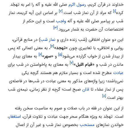
خداوند در قرآن کریم،
رسول اکرم
صلى الله علیه و آله را امر به تهجّد
[۲]
[۱]
کرده
که مراد از آن نماز شب است.
بر اساس این آیه کریمه، نماز
شب بر پیامبر صلى الله علیه و آله
واجب
است و این حکم از
[۳]
اختصاصات آن حضرت به شمار مى‌رود.
این دو عنوان اخلاقی (شب زنده داری و
نماز شب
) در منابع قرآنی،
[۴]
روایی و اخلاقی، با تعابیری چون
«تهجد»
، به معنی اعمالى که پس
[۶]
[۵]
از بیدار شدن از خواب گزارده مى‌شود
و
«سهر»
به معنای بیدار
[۷]
ماندن در شب و
«قیام اللیل»
به معنای به‌ پاخواستن در شب برای
عبادت
مطرح شده است و بسیار ملازم هم هستند گرچه یکی
نمی‌باشند؛ زیرا واژه‌های مذکور به معنی عبادت در شب‌ها در فاصله‌ی
پس از نماز عشاء تا
اذان
صبح است؛ گرچه از نظر زمانی، نیمه‌ی شب
[۸]
بهتر است.
از این عنوان در فقه در باب صلات و صوم به مناسبت سخن رفته
است. تهجّد به ویژه هنگام سحر جهت عبادت و تلاوت قرآن،
استغفار
،
خواندن نمازهاى
مستحب
بخصوص نماز شب و غیر آن از اعمال