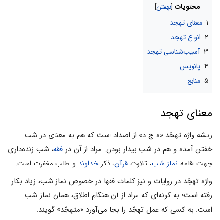
محتویات
۱
معنای تهجد
۲
انواع تهجد
۳
آسیب‌شناسی تهجد
۴
پانویس
۵
منابع
معنای تهجد
ریشه واژه تهجّد «ه ج د» از اضداد است که هم به معناى در شب
خفتن آمده و هم در شب بیدار بودن. مراد از آن در
فقه
، شب زنده‌دارى
جهت اقامه
نماز شب
، تلاوت
قرآن
، ذکر
خداوند
و طلب مغفرت است.
واژه تهجّد در روایات و نیز کلمات فقها در خصوص نماز شب، زیاد بکار
رفته است؛ به گونه‌اى که مراد از آن هنگام اطلاق، همان نماز شب
است. به کسى که عمل تهجّد را بجا مى‌آورد «متهجّد» گویند.