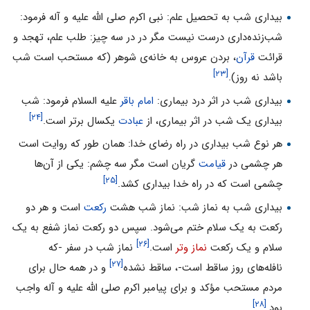
بیداری شب به تحصیل علم: نبى اکرم صلی الله علیه و آله فرمود:
شب‌زنده‌داری درست نیست مگر در در سه چیز: طلب علم، تهجد و
قرائت
قرآن
، بردن عروس به خانه‌ی شوهر (که مستحب است شب
[۲۳]
باشد نه روز).
بیداری شب در اثر درد بیماری:
امام باقر
علیه السلام فرمود: شب‌
[۲۴]
بیداری یک شب در اثر بیماری، ‌از
عبادت
یکسال برتر است.
هر نوع شب بیداری در راه رضای خدا: همان طور که روایت است
هر چشمی در
قیامت
گریان است مگر سه چشم: یکی از آن‌ها
[۲۵]
چشمی است که در راه خدا بیداری کشد.
بیداری شب به نماز شب: نماز شب هشت
رکعت
است و هر دو
رکعت به یک سلام ختم می‌شود. سپس دو رکعت نماز شفع به یک
[۲۶]
سلام و یک رکعت
نماز وتر
است.
نماز شب در سفر -که
[۲۷]
نافله‌هاى روز ساقط است-، ساقط نشده
و در همه حال براى
مردم مستحب مؤکد و براى پیامبر اکرم صلی الله علیه و آله واجب
[۲۸]
بود.