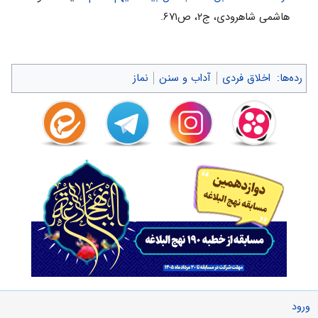
هاشمى شاهرودى، ج۲، ص۶۷۱.
رده‌ها
:
اخلاق فردی
آداب و سنن
نماز
ورود