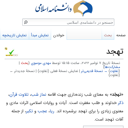
ستجو
صفحه
بحث
خواندن
نمایش مبدأ
نمایش تاریخچه
تهجد
نسخهٔ تاریخ ‏۷ نوامبر ۲۰۲۲، ساعت ۱۵:۱۵ توسط
مهدی موسوی
(
بحث
|
مشارکت‌ها
)
(
تفاوت
)
→ نسخهٔ قدیمی‌تر
| نمایش نسخهٔ فعلی (تفاوت) | نسخهٔ جدیدتر ←
(تفاوت)
پرش
پرش
به
به
«تهجّد»
به معنای شب زنده‌دارى جهت اقامه
نماز شب
،
تلاوت قرآن
،
ناوبری
جستجو
ذکر
خداوند و طلب مغفرت است. آیات و روایات اسلامی اثرات مادی و
معنوی زیادی را برای تهجد برشمرده اند.
ریا
،
عجب
و
تکبر
، از جمله
آفات تهجد است.