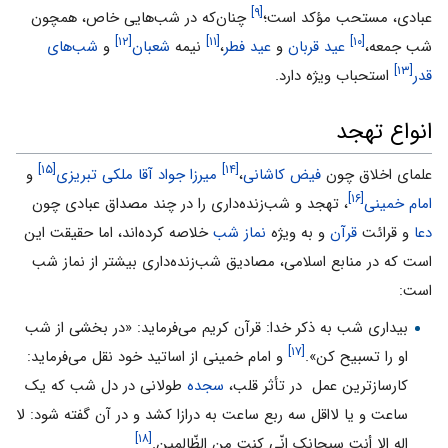
[۹]
عبادى، مستحب مؤکد است؛
چنان‌که در شب‌هایى خاص، همچون
[۱۲]
[۱۱]
[۱۰]
شب جمعه،
عید قربان
و
عید فطر
،
نیمه
شعبان
و
شب‌هاى
[۱۳]
قدر
استحباب ویژه دارد.
انواع تهجد
[۱۵]
[۱۴]
علمای اخلاق چون
فیض کاشانی
،
میرزا جواد آقا ملکی تبریزی
و
[۱۶]
امام خمینی
، تهجد و شب‌زنده‌داری را در چند مصداق عبادی چون
دعا
و قرائت
قرآن
و به ویژه
نماز شب
خلاصه کرده‌اند، اما حقیقت این
است که در منابع اسلامی، مصادیق شب‌زنده‌داری بیشتر از نماز شب
است:
بیداری شب به ذکر خدا: قرآن کریم می‌فرماید: «در بخشى از شب
[۱۷]
او را تسبیح کن».
و امام خمینی از اساتید خود نقل می‌فرماید:
کارسازترین عمل ‌ در تأثر قلب،
سجده
طولانى در دل شب که یک
ساعت و یا لااقل سه ربع ساعت به درازا کشد و در آن گفته شود: لا
[۱۸]
اله الا أنت سبحانک انّى کنت من الظّالمین.