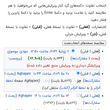
انتخاب تفاوت: دکمه‌های گرد کنار ویرایش‌هایی که می‌خواهید با هم
مقایسه کنید را علامت بزنید و دکمهٔ Enter را بزنید یا دکمهٔ پایین را
فشار دهید.
اختصارات:
(فعلی)
= تفاوت با نسخهٔ فعلی،
(قبلی)
= تفاوت با نسخهٔ
قبلی،
(جز)
= ویرایش جزئی.
(فعلی |
قبلی
)
‏
مهدی موسوی
(
بحث
|
مشارکت‌ها
)
‏
. .
(۸٬۷۳۴ بایت)
(+۲٬۹۰۵)
‏
. .
(
برچسب
:
ویرایشگر دیداریːبه ویرایش منبع تغییر داده شده
)
(
فعلی
|
قبلی
)
‏
Aghajani
(
بحث
|
مشارکت‌ها
)
‏
جز
. .
(۵٬۸۲۹ بایت)
(۰)
‏
. .
(Aghajani صفحهٔ
تحفة
الزائر
را به
تحفة الزائر (کتاب)
منتقل کرد)
(
فعلی
|
قبلی
)
‏
Aghajani
(
بحث
|
مشارکت‌ها
)
‏
. .
(۵٬۸۲۹ بایت)
(+۳۷۶)