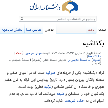
ستجو
صفحه
بحث
خواندن
نمایش مبدأ
نمایش تاریخچه
بکتاشیه
نسخهٔ تاریخ ‏۱۴ مارس ۲۰۲۳، ساعت ۱۷:۰۷ توسط
مهدی موسوی
(
بحث
|
مشارکت‌ها
)
(
تفاوت
)
→ نسخهٔ قدیمی‌تر
| نمایش نسخهٔ فعلی (تفاوت) | نسخهٔ جدیدتر ←
(تفاوت)
پرش
پرش
فرقه «بکتاشیه» یکی‌ از طریقه‌های‌
صوفیه‌
است که‌ در آسیای‌ صغیر و
به
به
منطقه بالکان‌ پیروان‌ بسیار دارد. تاریخ پیدایش این فرقه به قرن هفتم
ناوبری
جستجو
هجرى و خاستگاه آن کشور عثمانى (
ترکیه
فعلی) بوده است.
بکتاشیان‌ خود را مسلمان‌ و
شیعه‌
می‌دانند، اما غالب‌ منابع‌، به‌ عدم‌
التزام‌ آنان‌ به‌
احکام‌
شریعت‌
اشاره‌ کرده‌اند.