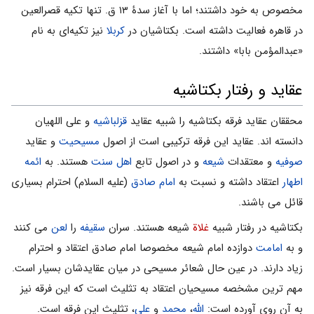
مخصوص‌ به‌ خود داشتند؛ اما با آغاز سدۀ ۱۳ ق‌. تنها تکیه قصرالعین‌
در قاهره‌ فعالیت‌ داشته‌ است‌. بکتاشیان‌ در
کربلا
نیز تکیه‌ای‌ به‌ نام
«عبدالمؤمن‌ بابا» داشتند.
عقاید و رفتار بکتاشیه
محققان عقاید فرقه بکتاشیه را شبیه عقاید
قزلباشیه
و على اللهیان
دانسته اند. عقاید این فرقه ترکیبى است از اصول
مسیحیت
و عقاید
صوفیه
و معتقدات
شیعه
و در اصول تابع
اهل سنت
هستند. به
ائمه
اطهار
اعتقاد داشته و نسبت به
امام صادق
(علیه السلام) احترام بسیارى
قائل مى باشند.
بکتاشیه در رفتار شبیه
غلاة
شیعه هستند. سران
سقیفه
را
لعن
مى کنند
و به
امامت
دوازده امام شیعه مخصوصا امام صادق اعتقاد و احترام
زیاد دارند. در عین حال شعائر مسیحی در میان عقایدشان بسیار است.
مهم ترین مشخصه مسیحیان اعتقاد به تثلیث است که این فرقه نیز
به آن روى آورده است:
الله
،
محمد
و
على
، تثلیث این فرقه است.