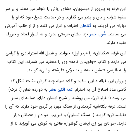
این فرقه به پیروى از عیسویان، عشاى ربانى را انجام مى دهند و بر سر
سفره شراب و نان و پنیر مى گذارند و در خدمت شیخ خود که او را
«بابا» مى گویند، به
گناهان
اعتراف و اقرار مى کنند و از او طلب آمرزش
مى نمایند.
شُرب خمر
نزد ایشان حرمتى ندارد و به اسرار اعداد و حروف
عقیده دارند.
این فرقه، «بکتاش» را «پیر اول» خوانند و فضل الله استرآبادى را گرامى
مى دارند و کتاب «جاویدان نامه» وى را محترم مى شمرند. این کتاب
را به فارسى «عشق نامه» و به ترکى «فرشته اوغلى» گویند.
پیروان این فرقه عبایى سفید و کلاه سیاه چند گوش مثلث شکل که
گاهى عدد اضلاع آن به احترام
ائمه اثنى عشر
به دوازده ضلع (: ترک)
مى رسد (: قزلباش)، مى پوشند و شیخ ایشان داراى عمامه اى سبز
است. فرقه بکتاشیه گردبندى از سنگ مهره بر گردن خود دارند که آن را
«قیلتماش» گویند (: سنگ تسلیم) و تبرزینى دو دم و عصائى دراز
دارند. جوانان بى زن ایشان گوشواره هائى به گوش مى آویزند تا از