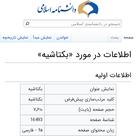
ستجو
صفحه
بحث
خواندن
نمایش مبدأ
نمایش تاریخچه
اطلاعات در مورد «بکتاشیه»
پرش
پرش
اطلاعات اولیه
به
به
نمایش عنوان
بکتاشیه
ناوبری
جستجو
کلید مرتب‌سازی پیش‌فرض
بکتاشیه
حجم صفحه (بایت)
۷٬۶۱۰
شناسهٔ صفحه
16493
زبان محتوای صفحه
fa - فارسی