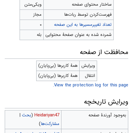
ساختار محتوای صفحه
ویکی‌متن
‌فهرست‌کردن توسط ربات‌ها
مجاز
تعداد تغییرمسیرها به این صفحه
۰
شمرده شده به عنوان صفحهٔ محتوایی
بله
محافظت از صفحه
ویرایش
همهٔ کاربرها (بی‌پایان)
انتقال
همهٔ کاربرها (بی‌پایان)
View the protection log for this page.
ویرایش تاریخچه
به‌وجود آورندهٔ صفحه
Heidariyan47
(
بحث
|
مشارکت‌ها
)