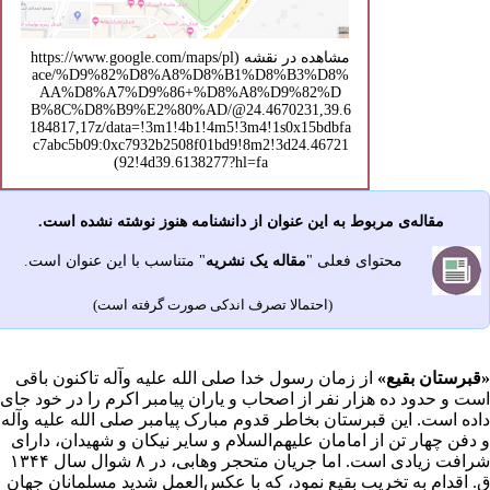
مشاهده در نقشه
مقاله‌ی مربوط به این عنوان از دانشنامه هنوز نوشته نشده است.
محتوای فعلی "
مقاله‌ یک نشریه
" متناسب با این عنوان است.
(احتمالا تصرف اندکی صورت گرفته است)
قبرستان بقیع»
از زمان
رسول خدا
صلى ‌الله ‌علیه وآله تاکنون باقى
ست و حدود ده هزار نفر از
اصحاب
و یاران پیامبر اکرم را در خود جاى
اده است. این قبرستان بخاطر قدوم مبارک پیامبر صلى ‌الله ‌علیه وآله
 دفن چهار تن از
امامان
علیهم‌السلام و سایر نیکان و شهیدان، داراى
رافت زیادى است. اما جریان متحجر
وهابى
، در ۸
شوال
سال ۱۳۴۴
. اقدام به تخریب بقیع نمود، که با عکس‌العمل شدید مسلمانان جهان