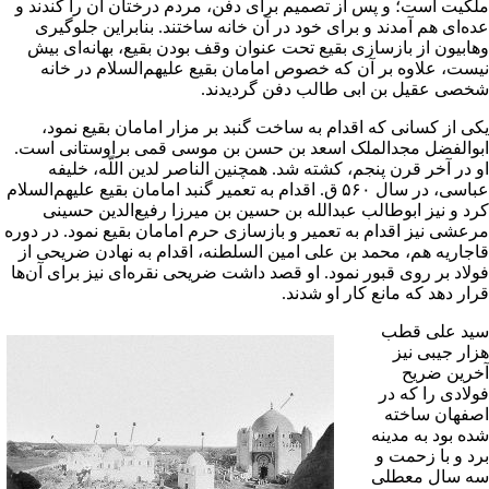
لکیت است؛ و پس از تصمیم براى دفن، مردم درختان آن را کندند و
ده‌اى هم آمدند و براى خود در آن خانه ساختند. بنابراین جلوگیرى
هابیون از بازسازى بقیع تحت عنوان وقف بودن بقیع، بهانه‌اى بیش
یست، علاوه بر آن که خصوص
امامان
بقیع علیهم‌السلام در خانه
خصى
عقیل بن ابى طالب
دفن گردیدند.
کى از کسانى که اقدام به ساخت گنبد بر مزار امامان بقیع نمود،
بوالفضل مجدالملک
اسعد بن حسن بن موسى قمى براوستانى
است.
و در آخر قرن پنجم، کشته شد. همچنین
الناصر لدین اللّه
، خلیفه
باسى
، در سال ۵۶۰ ق. اقدام به تعمیر گنبد امامان بقیع علیهم‌السلام
رد و نیز ابوطالب عبدالله بن حسین بن میرزا رفیع‌الدین حسینى
رعشى نیز اقدام به تعمیر و بازسازى حرم امامان بقیع نمود. در دوره
اجاریه هم، محمد بن على امین السلطنه، اقدام به نهادن
ضریحى
از
ولاد بر روى قبور نمود. او قصد داشت ضریحى نقره‌اى نیز براى آن‌ها
رار دهد که مانع کار او شدند.
ید على قطب
زار جیبى نیز
خرین ضریح
ولادى را که در
صفهان
ساخته
ده بود به
مدینه
رد و با زحمت و
ه سال معطلى