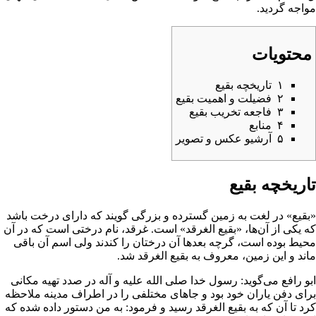
واجه گردید.
محتویات
۱
تاریخچه بقیع
۲
فضیلت و اهمیت بقیع
۳
فاجعه تخریب بقیع
۴
منابع
۵
آرشیو عکس و تصویر
اریخچه بقیع
بقیع» در لغت به زمین گسترده و بزرگى گویند که داراى درخت باشد
ه یکى از آن‌ها، «بقیع الغرقد» است. غرقد، نام درختى است که در آن
حیط بوده است، گرچه بعدها آن درختان را کندند ولى اسم آن باقى
اند و این زمین، معروف به بقیع الغرقد شد.
بو رافع
مى‌‌گوید:
رسول خدا
صلى ‌الله ‌علیه ‌و آله در صدد تهیه مکانى
راى دفن یاران خود بود و جاهاى مختلفى را در اطراف مدینه ملاحظه
رد تا آن که به بقیع الغرقد رسید و فرمود: به من دستور داده شده که