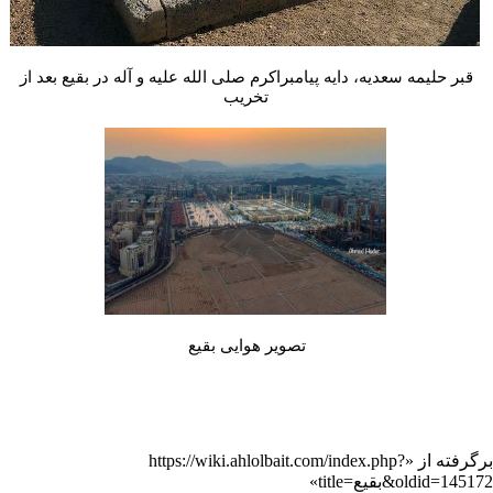
قبر حلیمه سعدیه، دایه پیامبراکرم صلی الله علیه و آله در بقیع بعد از
تخریب
تصویر هوایی بقیع
رگرفته از «
https://wiki.ahlolbait.com/index.php?
tit=بقیع&oldid=145172
»