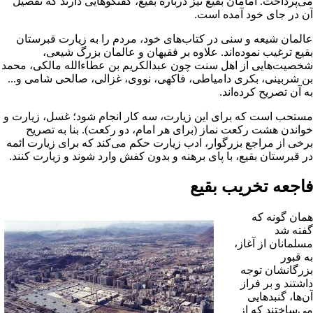
ى‌پرداخت. امامان بقیع نیز درباره بقیع، گفتگوهایى دارند که تفصیل
ن در جاى خود آمده است.
المان
شیعه
و
سنى
در کتاب‌هاى خود، مردم را به زیارت قبرستان
قیع ترغیب نموده‌اند. علاوه بر فقیهان و عالمان بزرگ شیعى،
خصیت‌هایى از اهل سنت چون عبدالکریم بن عطاءالله مالکى، محمد
ن شربینى، بکرى دامیاطى، فاکهى، نووى، غزالى، صالحى شامى و...
ه آن تصریح کرده‌اند.
ستحب است که براى این زیارت، سه کار انجام شود؛
غسل
،
زیارت
و
واندن هشت رکعت
نماز
(براى هر امام، دو رکعت). بنا به تصریح
رخى از مراجع بزرگوار، ادب زیارت حکم مى‌کند که براى زیارت
ائمه
ر قبرستان بقیع، با پاى برهنه و بدون کفش وارد شوند و زیارت کنند.
اجعه تخریب بقیع
مان گونه که
فته شد
سلمانان از آغاز،
ه قبور
زرگانشان توجه
اشتند و بر فراز
ن‌ها، گنبدهایى
ى‌ساختند که از