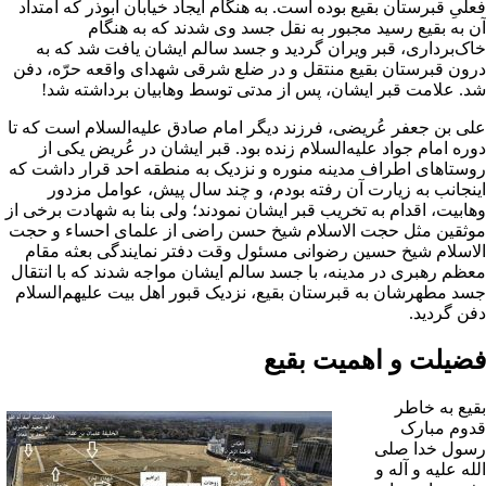
علىِ قبرستان بقیع بوده است. به هنگام ایجاد خیابان ابوذر که امتداد
ن به بقیع رسید مجبور به نقل جسد وی شدند که به هنگام
اک‌بردارى، قبر ویران گردید و جسد سالم ایشان یافت شد که به
رون قبرستان بقیع منتقل و در ضلع شرقى شهداى
واقعه حرّه
، دفن
د. علامت قبر ایشان، پس از مدتى توسط وهابیان برداشته شد!
لى بن جعفر عُریضى
، فرزند دیگر
امام صادق
علیه‌السلام است که تا
وره
امام جواد
علیه‌السلام زنده بود. قبر ایشان در عُریض یکى از
وستاهاى اطراف
مدینه
منوره و نزدیک به منطقه
احد
قرار داشت که
ینجانب به زیارت آن رفته بودم، و چند سال پیش، عوامل مزدور
هابیت
، اقدام به تخریب قبر ایشان نمودند؛ ولى بنا به شهادت برخى از
وثقین مثل حجت الاسلام ‌شیخ حسن راضى از علماى احساء و حجت
لاسلام‌ شیخ حسین رضوانى مسئول وقت دفتر نمایندگى بعثه مقام
عظم رهبرى در مدینه، با جسد سالم ایشان مواجه شدند که با انتقال
سد مطهرشان به قبرستان بقیع، نزدیک قبور
اهل بیت
علیهم‌السلام
فن گردید.
ضیلت و اهمیت بقیع
قیع به خاطر
دوم مبارک
سول خدا
صلى
لله ‌علیه و آله و