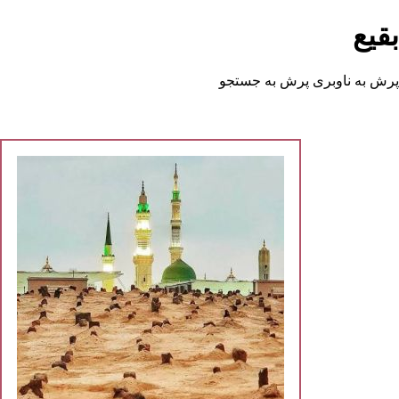
قیع
رش به ناوبری
پرش به جستجو