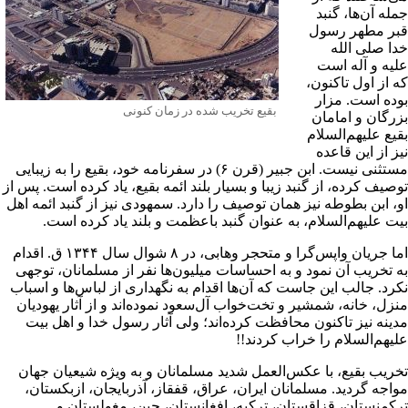
مله آن‌ها، گنبد
بر مطهر
رسول
دا
صلى ‌الله
علیه ‌و آله است
ه از اول تاکنون،
وده است. مزار
بقیع تخریب شده در زمان کنونی
زرگان و امامان
قیع علیهم‌السلام
یز از این قاعده
ستثنى نیست.
ابن جبیر
(قرن ۶) در
سفرنامه
خود، بقیع را به زیبایى
وصیف کرده، از گنبد زیبا و بسیار بلند ائمه بقیع، یاد کرده است. پس از
و،
ابن بطوطه
نیز همان توصیف را دارد. سمهودى نیز از گنبد ائمه
اهل
بیت
علیهم‌السلام، به عنوان گنبد باعظمت و بلند یاد کرده است.
ما جریان واپس‌گرا و متحجر
وهابى
، در ۸
شوال
سال ۱۳۴۴ ق. اقدام
ه تخریب آن نمود و به احساسات میلیون‌ها نفر از مسلمانان، توجهى
کرد. جالب این جاست که آن‌ها اقدام به نگهدارى از لباس‌ها و اسباب
نزل، خانه، شمشیر و تخت‌خواب آل‌سعود نموده‌اند و از آثار
یهودیان
دینه
نیز تاکنون محافظت کرده‌اند؛ ولى آثار
رسول خدا
و
اهل‌ بیت
لیهم‌السلام را خراب کردند!!
خریب بقیع، با عکس‌العمل شدید مسلمانان و به ویژه
شیعیان
جهان
واجه گردید. مسلمانان
ایران
،
عراق
، قفقاز،
آذربایجان
،
ازبکستان
،
رکمنستان
،
قزاقستان
،
ترکیه
،
افغانستان
، چین، مغولستان و