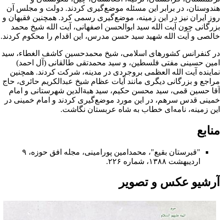
ندوستان، در برابر این مسئله موضع‌گیرى کردند. دولت و مجلس آن
وز ایران نیز در این زمینه، موضع‌گیرى رسمى کرد. همچنین فقیهان و
زرگانى چون آیت الله ‌
سید ابوالحسن اصفهانى
، آیت الله
شیخ محمد
الصى
و آیت الله
شهید سید حسن مدرس
، این اقدام را محکوم کردند.
ر کنفرانس کشورهاى اسلامى، شیخ
محمدحسین کاشف الغطاء
، سید
مین حسینى مفتى
فلسطین
، و سید محمدتقى طالقانى (آل احمد)
ماینده آیت الله ‌العظمى
بروجردى
در مدینه، شرکت کردند. همچنین
راجع و بزرگانى دیگرى مانند آیات عظام
شیخ عبدالکریم حائرى
،
حاج
قا حسین قمى
،
سید محسن حکیم
،
سید هبةالدین شهرستانى
و
امام
مینى
قدس‌ سرهم، در این مورد موضع‌گیرى کردند و امام خمینى در
ین زمینه، نامه‌اى خطاب به شاه
عربستان
نگاشت.
نابع
"قبرستان بقیع"، محمدامین پورامینى، مجله افق حوزه، ۹
اردیبهشت ۱۳۸۸، شماره ۲۲۶.
رشیو عکس و تصویر