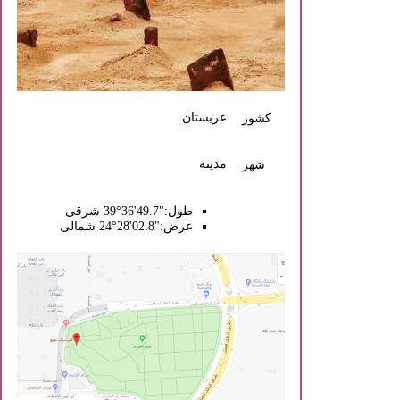
عربستان
کشور
مدینه
شهر
طول:"49.7'36°39 شرقی
عرض:"02.8'28°24 شمالی