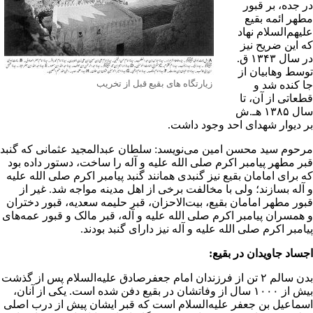
ر جده، بر قبور
طهر ائمه بقیع
لیهم‌السلام نهاد
ه این ضریح نیز
در سال ۱۳۴۳ ق.
وسط
وهابیان
از
زیارتگاه های بقیع قبل از تخریب
ا کنده شد و
طعاتى از آن، تا
سال ۱۳۸۵ هـ.ش
ر دیوار شهداى
احد
وجود داشت.
رحوم
سید محسن امین
مى‌نویسد: سلطان عبدالمجید عثمانى که گنبد
بر مطهر پیامبر اکرم صلى ‌الله ‌علیه ‌و آله را ساخت، دستور داده بود
ه براى امامان بقیع نیز گنبدى همانند گنبد پیامبر اکرم صلى ‌الله ‌علیه
و آله بسازند؛ ولى با مخالفت برخى از اهل مدینه مواجه شد. غیر از
بور مطهر امامان بقیع،
بیت‌الاحزان
، قبر
حلیمه سعدیه
، قبور دختران
 همسران پیامبر اکرم صلى ‌الله ‌علیه ‌و آله، قبر مالک و قبور عمه‌هاى
امبر اکرم صلى ‌الله ‌علیه ‌و آله نیز داراى گنبد بودند.
جساد جاویدان در بقیع:
 سالم ۲ تن از فرزندان
امام جعفرصادق
علیه‌السلام پس از گذشت
بیش از ۱۰۰۰ سال از وفاتشان در بقیع دفن شده است. یکى از آنان،
سماعیل بن جعفر علیه‌السلام است که قبر ایشان پیش از درب اصلى