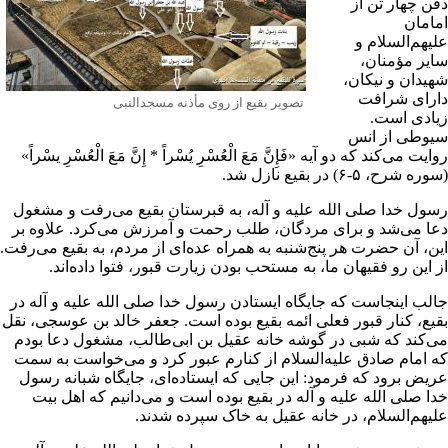
فن چهار تن از
مامان
لیهم‌السلام و
ایر مؤمنان،
هیدان و نیکان،
اراى شرافت
تصویر بقیع از روی مأذنه مسجدالنبی
یادى است.
یوطى
از
انس
ایت مى‌کند که دو آیه «فَإِنَّ مَعَ الْعُسْرِ یُسْراً * إِنَّ مَعَ الْعُسْرِ یسْراً»
وره شرح
، ۵-۶) در بقیع نازل شد.
سول خدا صلى ‌الله ‌علیه ‌و آله، به قبرستان بقیع مى‌رفت و مشغول
عا
مى‌شد و براى مردگان، طلب رحمت و آمرزش مى‌کرد. علاوه بر
ین، آن حضرت هر پنج‌شنبه به همراه عده‌اى از مردم، به بقیع مى‌رفت.
ز این رو فقیهان ما، به
مستحب
بودن
زیارت قبور
،
فتوا
داده‌اند.
الب اینجاست که جایگاه ایستادن رسول خدا صلى ‌الله ‌علیه ‌و آله در
قیع، کنار قبور فعلى
ائمه
بقیع بوده است. جعفر خالد بن عوسجى، نقل
ى‌کند که شبى در گوشه خانه
عقیل بن ابی‌طالب
، مشغول دعا بودم
ه
امام صادق
علیه‌السلام از کنارم عبور کرد و مى‌خواست به سمت
ریض برود که فرمود: این جایى که ایستاده‌اى، جایگاه شبانه رسول
دا صلى ‌الله ‌علیه ‌و آله در بقیع بوده است و مى‌دانیم که
اهل بیت
لیهم‌السلام، در خانه عقیل به خاک سپرده شدند.