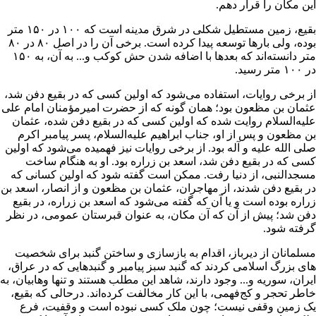
ین مکان را قرار دهم.
قیع، زمین مستطیل شکلى در شرق
مدینه
است که ۱۰۰ در ۱۵۰ متر
بوده، ولى بارها توسعه پیدا کرده است. برخى آن را در اصل ۸۰ در ۸۰
متر دانسته‌اند که بعدها با اضافه شدن حش کوکب و... به آن، به ۱۵۰
 متر رسید.
ز برخى روایات، استفاده مى‌شود که اولین کسى که در بقیع دفن شد،
ثمان بن مظعون
بود؛ همان ‌گونه که از حضرت امیرمؤمنان
امام على
لیه‌السلام روایت شده که اولین کسى که در بقیع دفن شده، عثمان
ن مظعون و پس از او، جناب ابراهیم علیه‌السلام، پسر
پیامبر اکرم
لى ‌الله ‌علیه و آله بود. از برخى روایات نیز فهمیده مى‌شود که اولین
سى که در بقیع دفن شد،
اسعد بن زراره
بود. او به هنگام ساخت
سجدالنبى
، از دنیا رفت. ممکن است گفته شود که اولین کسانى که
ر بقیع دفن شدند، از
مهاجران
، عثمان بن مظعون و از
انصار
، اسعد بن
راره بوده‌ است و یا آن که گفته مى‌شود که اسعد بن زراره، در بقیع
فن شد؛ پیش از آن ‌که آن مکان، به عنوان قبرستان عمومى، در نظر
رفته شود.
سلمانان از دیرباز، اقدام به بازسازى و ساختن گنبد براى شخصیت
اى بزرگ اسلامى کردند که گنبد سبز پیامبر و گنبدهایى که در
عراق
،
یران
،
سوریه
و... وجود دارند، شاهد این مطلب هستند و تنها
وهابیان
، به
اطر تحجر و کج‌فهمى، با این کار مخالفت کرده‌اند. درحالی که بقیع،
ک زمین
وقفى
نیست؛ چون ملک کسى نبوده است و وقفیت، فرع