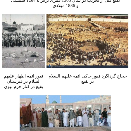
بقیع قبل از تخریب در سال 1303 قمری برابر با 1264 شمسی
و 1886 میلادی
حجاج گرداگرد قبور خاکی ائمه علیهم السلام
قبور ائمه اطهار علیهم
در بقیع
السلام در قبرستان
بقیع در کنار حرم نبوی