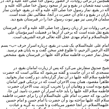
مچنین در برخى روایات، از حضور رسول خدا صلى ‌الله ‌علیه ‌و آله، در
ب نیمه
شعبان
در بقیع و نیز از
سجود
رسول خدا صلى ‌الله ‌علیه ‌و
له در بقیع،
نماز
رسول خدا صلى ‌الله ‌علیه ‌و آله در بقیع، خواندن
نماز
اران
در بقیع و دعاى آن حضرت در آنجا، مطالبى نقل شده است.
لمان فارسى
نیز مهر
نبوت
رسول خدا را در قبرستان بقیع دید.
رخى روایات نیز از زبان رسول خدا صلى ‌الله ‌علیه ‌و آله در قبرستان
قیع نقل شده است که برخى از آن‌ها در فضیلت
امیرمؤمنان على
لیه‌السلام و
امام مهدى
عجل ‌الله ‌تعالى ‌فرجه ‌الشریف است.
مام على علیه‌السلام، یک شب در بقیع، درباره اسرار حرف «ب»
بسم
لله الرحمن الرحیم
، تا طلوع فجر سخن گفت و به پایان هم نرسید.
حل نماز
حضرت فاطمه
سلام ‌الله ‌علیها در قبرستان بقیع، مشخص
د.
یخ صدوق
سفارش مى‌کرد که پس از
زیارت
امامان بقیع، در
سجدى که در آن جاست و گفته مى‌شود که مکانى است که حضرت
اطمه سلام ‌الله‌ علیها در آن نماز گزارده‌اند، دو
رکعت
نماز بخوانید.
اهراً مقصود، همان
بیت الاحزان
است که در نزدیکى قبور امامان
قیع بوده است و
وهابیان
آن را تخریب کردند. بیت الاحزان حضرت
اطمه سلام ‌الله ‌علیها را باید خانه اسرار آن حضرت نامید. این جا،
ایى بود که حضرت
امام على
علیه‌السلام آن را براى حضرت فاطمه
لام ‌الله ‌علیها ساخته بود و آن حضرت با
امام حسن
و
امام حسین
لیهماالسلام، در آنجا حضور مى‌یافت و تا شب، به گریه و
عبادت