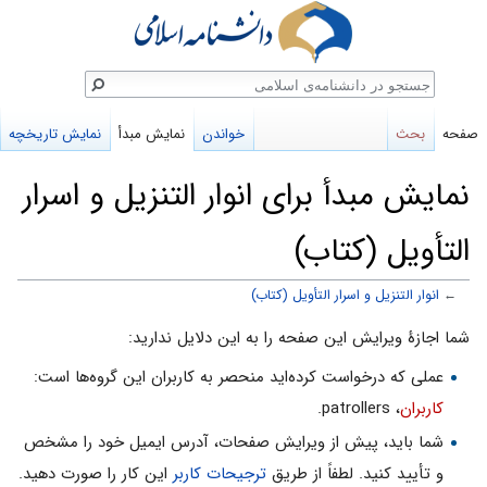
ستجو
صفحه
بحث
خواندن
نمایش مبدأ
نمایش تاریخچه
نمایش مبدأ برای انوار التنزیل و اسرار
التأویل (کتاب)
←
انوار التنزیل و اسرار التأویل (کتاب)
پرش
پرش
شما اجازهٔ ویرایش این صفحه را به این دلایل ندارید:
به
به
عملی که درخواست کرده‌اید منحصر به کاربران این گروه‌ها است:
ناوبری
جستجو
کاربران
، patrollers.
شما باید، پیش از ویرایش صفحات، آدرس ایمیل خود را مشخص
و تأیید کنید. لطفاً از طریق
ترجیحات کاربر
این کار را صورت دهید.